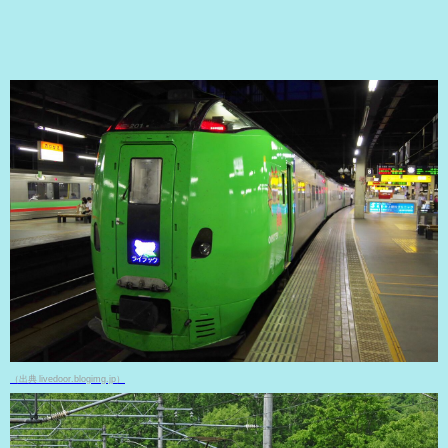
（出典 livedoor.blogimg.jp）