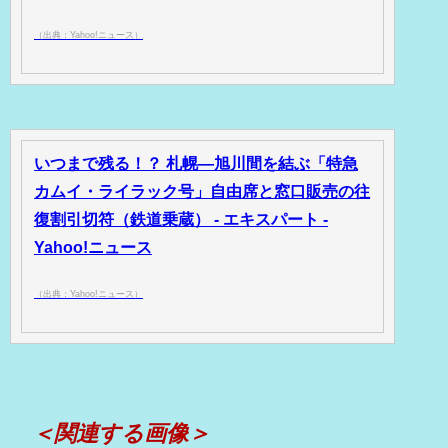
（出典：Yahoo!ニュース）
いつまで残る！？ 札幌―旭川間を結ぶ「特急
カムイ・ライラック号」自由席と窓口販売の往
復割引切符（鉄道乗蔵） - エキスパート -
Yahoo!ニュース
（出典：Yahoo!ニュース）
＜関連する画像＞