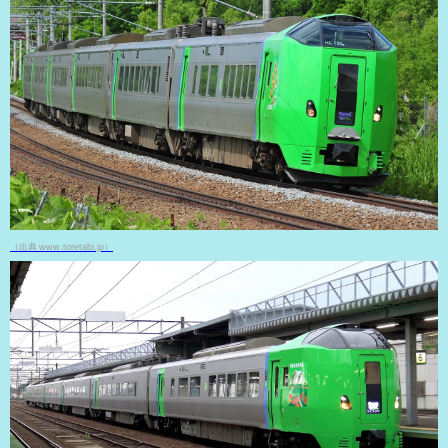
（出典 www.toretabi.jp）