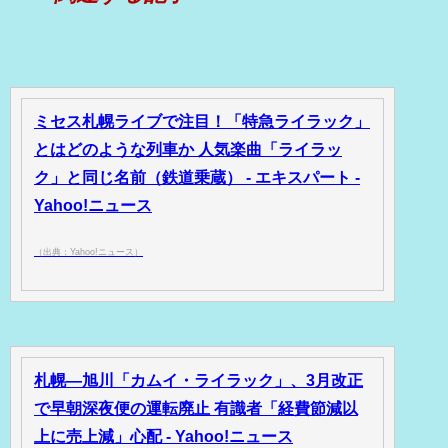
ミセス札幌ライブで注目！「特急ライラック」
とはどのような列車か 人気楽曲「ライラッ
ク」と同じ名前（鉄道乗蔵） - エキスパート -
Yahoo!ニュース
（出典：Yahoo!ニュース）
札幌―旭川「カムイ・ライラック」、3月改正
で早朝深夜便の運転廃止 有識者「経費節減以
上に売上減」心配 - Yahoo!ニュース