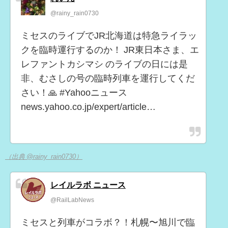
@rainy_rain0730
ミセスのライブでJR北海道は特急ライラッ
クを臨時運行するのか！ JR東日本さま、エ
レファントカシマシ のライブの日には是
非、むさしの号の臨時列車を運行してくだ
さい！🙏 #Yahooニュース
news.yahoo.co.jp/expert/article…
（出典 @rainy_rain0730）
レイルラボ ニュース
@RailLabNews
ミセスと列車がコラボ？！札幌〜旭川で臨