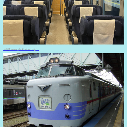
（出典 www.jrhokkaido.co.jp）