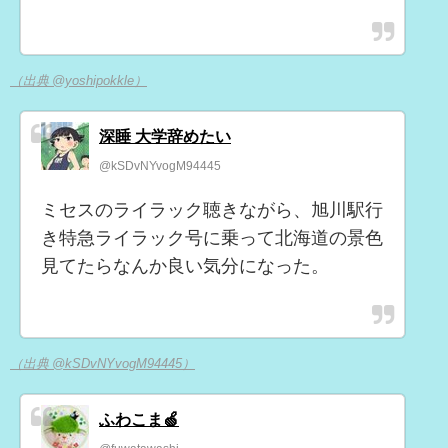
（出典 @yoshipokkle）
深睡 大学辞めたい
@kSDvNYvogM94445
ミセスのライラック聴きながら、旭川駅行
き特急ライラック号に乗って北海道の景色
見てたらなんか良い気分になった。
（出典 @kSDvNYvogM94445）
ふわこま🍏