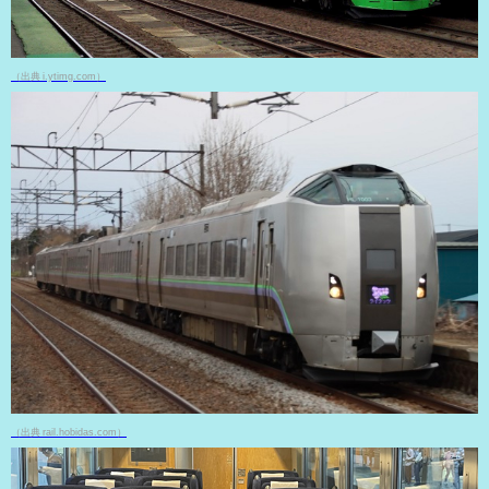
（出典 i.ytimg.com）
（出典 rail.hobidas.com）