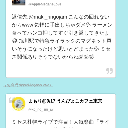
@AppleMeganeLove
返信先:@maki_ringojam こんなの回れない
からwww 気軽に手出しちゃダメ💦 ラーメン
食べてハンコ押してすぐ引き返してきたよ
😂 旭川駅で特急ライラックのマグネット買
いそうになったけど思いとどまった💦 ミセ
ス関係ありそうでないからね🤣🤣🤣
（出典 @AppleMeganeLove）
まもり@9/17 うんぴょこカフェ東京
@kp_nd_sm_jw
ミセス札幌ライブで注目！人気楽曲「ライ