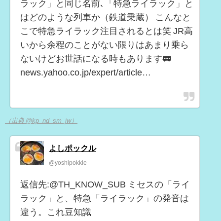
ラック」と同じ名前､「特急ライラック」と
はどのような列車か（鉄道乗蔵） こんなと
こで特急ライラック注目されるとは笑 JR高
いから余程のことがない限りはあまり乗ら
ないけどお世話になる時もあります🚃
news.yahoo.co.jp/expert/article…
（出典 @kp_nd_sm_jw）
よしポックル
@yoshipokkle
返信先:@TH_KNOW_SUB ミセスの「ライ
ラック」と、特急「ライラック」の発音は
違う。これ豆知識