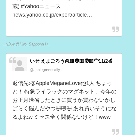
蔵) #Yahooニュース
news.yahoo.co.jp/expert/article…
（出典 @Hiro_SapporoH）
いせ えまごろう👱🏻🧑🏻🧑🏻‍🦰11/2🍏
@applegreensally
返信先:@AppleMeganeLove他1人 ちょっ
と！ 特急ライラックのマグネット、今年の
お正月帰省したときに買うか買わないかし
ばらく悩んだやつ🤣🤣🤣 あれ買いそうにな
るよねw ミセス全く関係ないけど！www