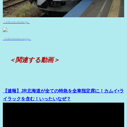
（出典 stat.ameba.jp）
（出典 nihonkai.exp.jp）
＜関連する動画＞
【速報】JR北海道が全ての特急を全車指定席に！カムイ•ラ
イラックを含む！いったいなぜ？