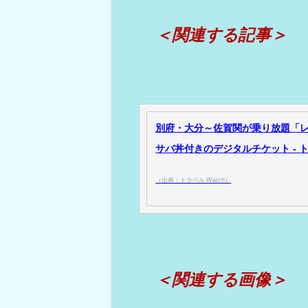
＜関連する記事＞
別府・大分～佐賀関が乗り放題「レ
サバ丼付きのデジタルチケット - トラ
（出典：トラベル Watch）
＜関連する画像＞