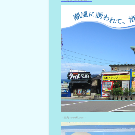
（出典 トラベル Watch）
（出典 rs-seki.com）