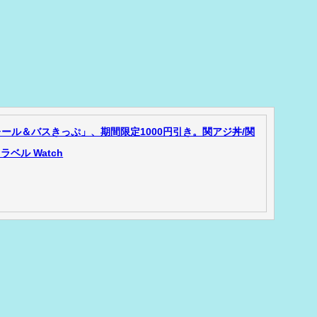
ール＆バスきっぷ」、期間限定1000円引き。関アジ丼/関
ベル Watch