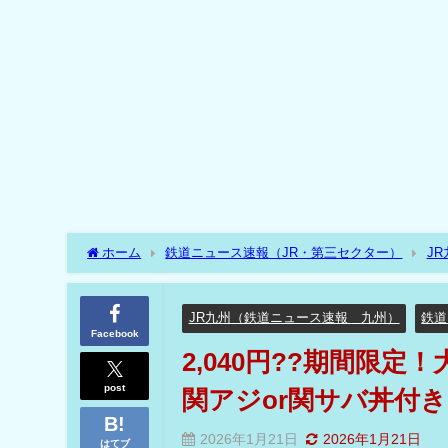
ホーム
鉄道ニュース速報（JR・第三セクター）
J
バスが乗り放題で関アジor関サバ丼付き??
JR九州（鉄道ニュース速報 九州）
鉄道
Facebook
2,040円??期間限
post
関アジor関サバ丼付き
2026年1月21日
2026年1月21日
はてブ