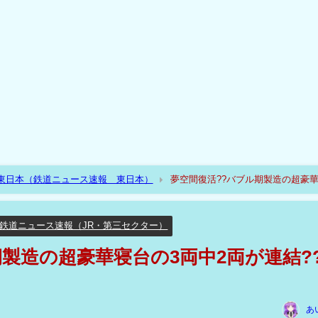
R東日本（鉄道ニュース速報 東日本）
夢空間復活??バブル期製造の超豪
鉄道ニュース速報（JR・第三セクター）
製造の超豪華寝台の3両中2両が連結?
あ