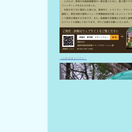
（出典 鉄道ホビダス）