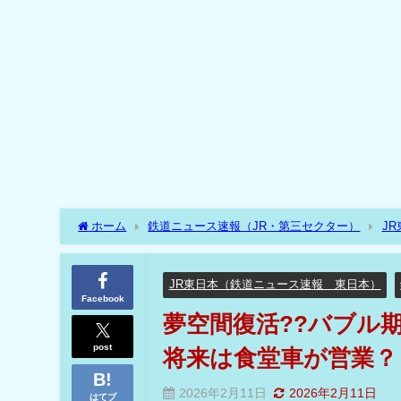
ホーム
鉄道ニュース速報（JR・第三セクター）
J
の3両中2両が連結??将来は食堂車が営業？
JR東日本（鉄道ニュース速報 東日本）
Facebook
夢空間復活??バブル期
post
将来は食堂車が営業？
2026年2月11日
2026年2月11日
はてブ