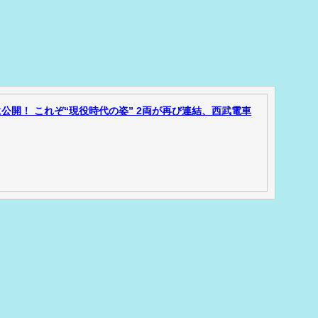
公開！ これぞ“現役時代の姿” 2両が再び連結、西武電車