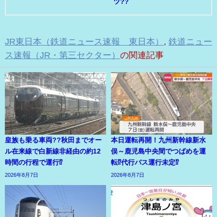
ツ??
JR東日本（鉄道ニュース速報 東日本）
,
鉄道ニュー
ス速報（JR・第三セクター）
の関連記事
皇族も乗る車両??秋田までオー
本日運転再開！九州新幹線新水
ル在来線で白新線非経由の約12
俣～鹿児島中央間でつばめを運
時間の行程で運行⁉
転⁉代行バス運行未定⁉
2026年8月7日
2026年8月7日