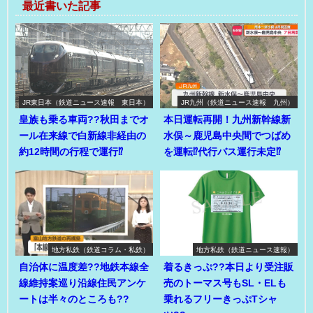
最近書いた記事
JR東日本（鉄道ニュース速報 東日本）
JR九州（鉄道ニュース速報 九州）
皇族も乗る車両??秋田までオ
本日運転再開！九州新幹線新
ール在来線で白新線非経由の
水俣～鹿児島中央間でつばめ
約12時間の行程で運行⁉
を運転⁉代行バス運行未定⁉
地方私鉄（鉄道コラム・私鉄）
地方私鉄（鉄道ニュース速報）
自治体に温度差??地鉄本線全
着るきっぷ??本日より受注販
線維持案巡り沿線住民アンケ
売のトーマス号もSL・ELも
ートは半々のところも??
乗れるフリーきっぷTシャ