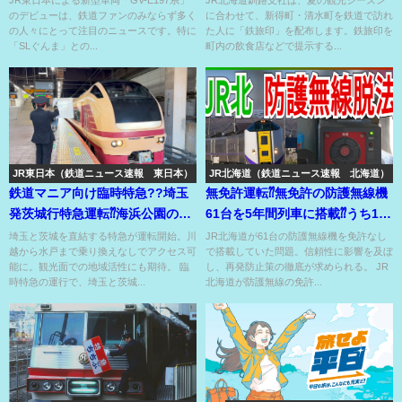
のデビューは、鉄道ファンのみならず多く
に合わせて、新得町・清水町を鉄道で訪れ
の人々にとって注目のニュースです。特に
た人に「鉄旅印」を配布します。鉄旅印を
「SLぐんま」との...
町内の飲食店などで提示する...
JR東日本（鉄道ニュース速報 東日本）
JR北海道（鉄道ニュース速報 北海道）
鉄道マニア向け臨時特急??埼玉
無免許運転⁇無免許の防護無線機
発茨城行特急運転⁇海浜公園の花
61台を5年間列車に搭載⁇うち1台
の見頃は来月以降なのに⁇
は免許失効後再登載⁇
埼玉と茨城を直結する特急が運転開始。川
JR北海道が61台の防護無線機を免許なし
越から水戸まで乗り換えなしでアクセス可
で搭載していた問題。信頼性に影響を及ぼ
能に。観光面での地域活性にも期待。 臨
し、再発防止策の徹底が求められる。 JR
時特急の運行で、埼玉と茨城...
北海道が防護無線の免許...