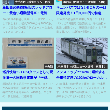
大手私鉄（鉄道コラム・私鉄）
JR四国（鉄道ニュース速報 四国）
新旧西武鉄道⁉新旧のレッドアロ
キュンパスではない⁉２月の平日
ー・黄色い通勤型電車・電気機
限定発売！1日9,000円で特急自
関車と貨物列車⁉
由席が乗り放題??
西武鉄道の特急は長年「レッドアロー」と
JR四国の特急自由席乗り放題「平日１日
して親しまれ、初代5000系から10000系、
パス」が2月限定で販売開始。冬の旅行や
そして現在の001系「ラビュー」へと進化
出張に最適です。 JR四国が提供する「平
してきました。2...
日１日パス」の販売が開始...
未分類
JR東日本（鉄道ニュース速報 東日本）
巡行快速??TOKIタウンとして現
ノンストップ??1/25に運転する
役唯一の国鉄形電車が『平成の
全車指定席の102㎞のローカル線
色』に復活??
の臨時快速??
新潟県を走る第三セクター鉄道、えちごト
JR東日本で臨時快速を運転。途中停車駅
キめき鉄道は、国鉄時代に製造された3両
ゼロで快適なノンストップ旅を提供しま
編成の交直流電車455・413系を、白と青
す。 JR東日本の臨時快速は、なんと途中
の「新北陸色」に塗り替...
停車駅がゼロという驚きの運...