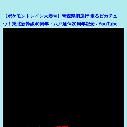
【ポケモントレイン大湊号】青森県初運行 走るピカチュ
ウ！東北新幹線40周年・八戸延伸20周年記念 - YouTube
（出典 Youtube）