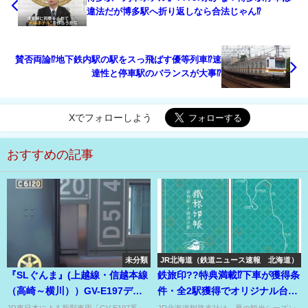
違法だが博多駅へ折り返しなら合法じゃん⁉
賛否両論⁉地下鉄内駅の駅をスっ飛ばす優等列車⁉速
達性と停車駅のバランスが大事⁉
Xでフォローしよう
おすすめの記事
未分類
JR北海道（鉄道ニュース速報 北海道）
『SLぐんま』(上越線・信越本線
鉄旅印??特典満載⁉下車が獲得条
（高崎～横川））GV-E197デビ
件・全2駅獲得でオリジナル台紙
ュー！記念イベントあり！
をゲット！
JR東日本による新型車両「GV-E197系」
JR北海道釧路支社は、夏の観光シーズン