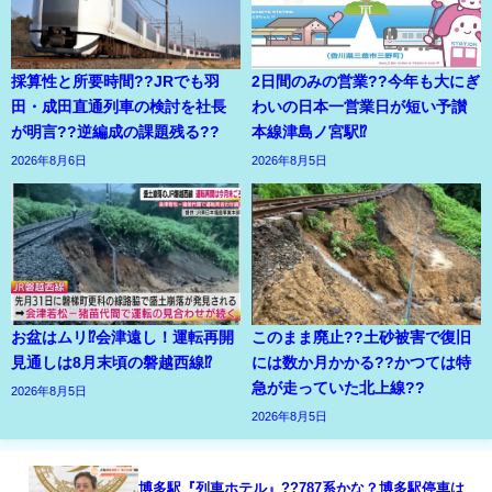
採算性と所要時間??JRでも羽
2日間のみの営業??今年も大にぎ
田・成田直通列車の検討を社長
わいの日本一営業日が短い予讃
が明言??逆編成の課題残る??
本線津島ノ宮駅⁉
2026年8月6日
2026年8月5日
お盆はムリ⁉会津遠し！運転再開
このまま廃止??土砂被害で復旧
見通しは8月末頃の磐越西線⁉
には数か月かかる??かつては特
急が走っていた北上線??
2026年8月5日
2026年8月5日
博多駅『列車ホテル』??787系かな？博多駅停車は