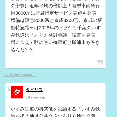
の予算は近年平均の倍以上！新型車両急行
用3000系に座席指定サービス実施も発表。
増備は阪急2000系と京成3200形。京成の新
型特急電車は2028年のまま^_^; 千葉のいす
み鉄道は「あり方検討会議」設置を発表。
県に加えて駅の無い御宿町と勝浦市も巻き
込んだ^_^;
（出典 @kanomune）
タビリス
@kamakurajun
いすみ鉄道の将来像を議論する「いすみ鉄
道が担う地域公共交通のあり方検討会議」