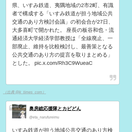
県、いすみ鉄道、夷隅地域の2市2町、有識
者で構成する「いすみ鉄道が担う地域公共
交通のあり方検討会議」の初会合が27日、
大多喜町で開かれた。 座長の板谷和也・流
通経済大学経済学部教授は「全線廃止、一
部廃止、維持を比較検討し、最善策となる
公共交通のあり方の提言を取りまとめる」
とした。 pic.x.com/Rh3C9WueaC
（出典 @k_times_com）
奥房総応援隊とカビどん
@eta_narufureimu
いすみ鉄道が担う地域公共交通のあり方検