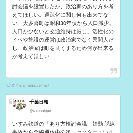
討会議を設置したが、政治家のあり方を考
えてほしい。過疎化に関し何も出来てな
い、大多喜町は昭和30年頃から人口減少。
人口が少ないと交通維持は厳し。活性化の
イベや施設の運営は政治家でなく民間人だ
し、政治家は町を良くするため何が出来る
か考えてほしい
（出典 @eta_narufureimu）
千葉日報
@chibanippo
いすみ鉄道の「あり方検討会議」始動 脱線
事故から全線運休中の第三セクター・いす