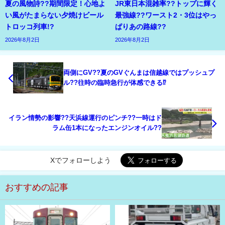
夏の風物詩??期間限定！心地よ
JR東日本混雑率??トップに輝く
い風がたまらない夕焼けビール
最強線??ワースト2・3位はやっ
トロッコ列車!?
ぱりあの路線??
2026年8月2日
2026年8月2日
両側にGV??夏のGVぐんまは信越線ではプッシュプ
ル??往時の臨時急行が体感できる⁉
イラン情勢の影響??天浜線運行のピンチ??一時はド
ラム缶1本になったエンジンオイル??
Xでフォローしよう
おすすめの記事