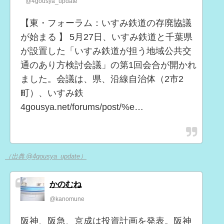
@4gousya_update
【東・フォーラム：いすみ鉄道の存廃協議
が始まる 】 5月27日、いすみ鉄道と千葉県
が設置した「いすみ鉄道が担う地域公共交
通のあり方検討会議」の第1回会合が開かれ
ました。会議は、県、沿線自治体（2市2
町）、いすみ鉄
4gousya.net/forums/post/%e…
（出典 @4gousya_update）
かのむね
@kanomune
阪神、阪急、京成は投資計画を発表。阪神