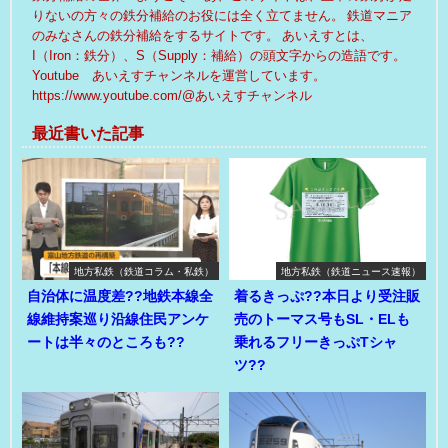
りないの方々の鉄分補給のお役には全く立てません。 鉄道マニア
のみなさんの鉄分補給をするサイトです。 あいえすとは、
I（Iron：鉄分）、S（Supply：補給）の頭文字からの造語です。
Youtube あいえすチャンネルを運営しています。
https://www.youtube.com/@あいえすチャンネル
最近書いた記事
地方私鉄（鉄道コラム・私鉄）
地方私鉄（鉄道ニュース速報）
自治体に温度差??地鉄本線全
着るきっぷ??本日より受注販
線維持案巡り沿線住民アンケ
売のトーマス号もSL・ELも
ートは半々のところも??
乗れるフリーきっぷTシャ
ツ??