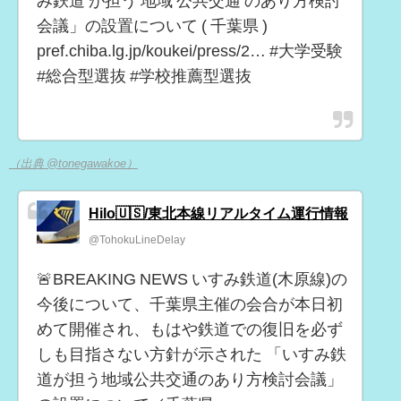
み鉄道 が担う 地域 公共交通 のあり方検討
会議」の設置について ( 千葉県 )
pref.chiba.lg.jp/koukei/press/2… #大学受験
#総合型選抜 #学校推薦型選抜
（出典 @tonegawakoe）
Hilo🇺🇸/東北本線リアルタイム運行情報
@TohokuLineDelay
🚨BREAKING NEWS いすみ鉄道(木原線)の
今後について、千葉県主催の会合が本日初
めて開催され、もはや鉄道での復旧を必ず
しも目指さない方針が示された 「いすみ鉄
道が担う地域公共交通のあり方検討会議」