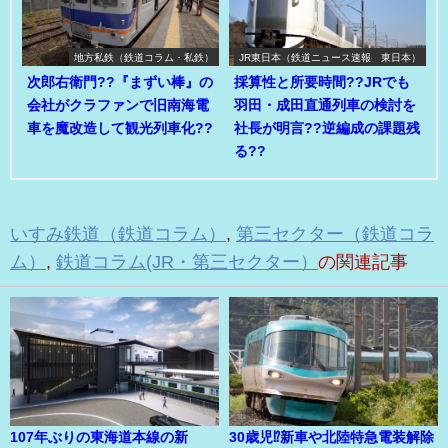
地方私鉄（鉄道コラム・私鉄）
JR東日本（鉄道ニュース速報 東日本）
次郎右衛門??『まずい棒』の
採算性と所要時間??JRでも
会社がクラファンで旧南海電
羽田・成田直通列車の検討を
車を魔改造して観光列車化??
社長が明言??逆編成の課題残
る??
いすみ鉄道（鉄道コラム）
,
第三セクター（鉄道コラ
ム）
,
鉄道コラム(JR・第三セクター）
の関連記事
107年ぶりの東海道本線の新
30歳児⁉新車や北陸特急電装解除