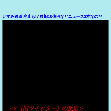
いすみ鉄道 廃止も!? 復旧10億円などニュース3本なのだ
（出典 Youtube）
＜X（旧ツイッター）の反応＞