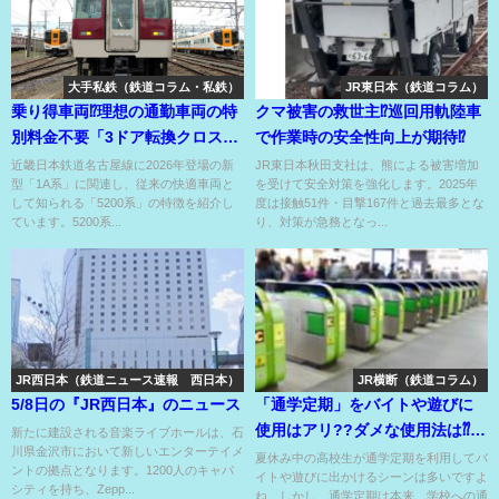
大手私鉄（鉄道コラム・私鉄）
JR東日本（鉄道コラム）
乗り得車両⁉理想の通勤車両の特
クマ被害の救世主⁉巡回用軌陸車
別料金不要「3ドア転換クロスシ
で作業時の安全性向上が期待⁉
ート車」の近鉄5200系⁉
近畿日本鉄道名古屋線に2026年登場の新
JR東日本秋田支社は、熊による被害増加
型「1A系」に関連し、従来の快適車両と
を受けて安全対策を強化します。2025年
して知られる「5200系」の特徴を紹介し
度は接触51件・目撃167件と過去最多とな
ています。5200系...
り、対策が急務となっ...
JR西日本（鉄道ニュース速報 西日本）
JR横断（鉄道コラム）
5/8日の『JR西日本』のニュース
「通学定期」をバイトや遊びに
使用はアリ??ダメな使用法は⁇通
新たに建設される音楽ライブホールは、石
川県金沢市において新しいエンターテイメ
信高校の通学定期は廃止??
夏休み中の高校生が通学定期を利用してバ
ントの拠点となります。1200人のキャパ
イトや遊びに出かけるシーンは多いですよ
シティを持ち、Zepp...
ね。しかし、通学定期は本来、学校への通