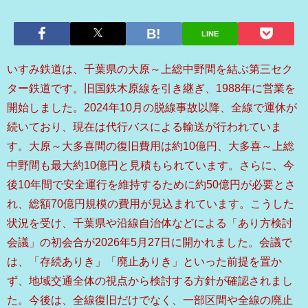
LINE
いすみ鉄道は、千葉県の大原～上総中野間を結ぶ第三セク
ター鉄道です。旧国鉄木原線を引き継ぎ、1988年に営業を
開始しました。2024年10月の脱線事故以降、全線で運休が
続いており、現在は代行バスによる輸送が行われていま
す。大原～大多喜間の復旧費用は約10億円、大多喜～上総
中野間も最大約10億円と見積もられています。さらに、今
後10年間で安全運行を維持するために約50億円が必要とさ
れ、総額70億円規模の費用が見込まれています。こうした
状況を受け、千葉県や沿線自治体などによる「あり方検討
会議」の初会合が2026年5月27日に開かれました。会議で
は、「存続ありき」「廃止ありき」といった前提を置か
ず、地域交通全体の視点から検討する方針が確認されまし
た。今後は、全線復旧だけでなく、一部区間や全線の廃止