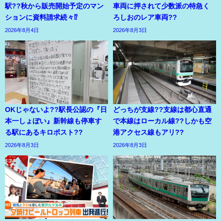
駅??秋から販売開始予定のマン
車両に押されて少数派の特急く
ションに資料請求続々⁉
ろしおのレア車両??
2026年8月4日
2026年8月3日
OKじゃないよ??駅長公認の『日
どっちが支線??支線は都心直通
本一しょぼい』新幹線も停車す
で本線はローカル線??しかも空
る駅にあるキロポスト??
港アクセス線もアリ??
2026年8月3日
2026年8月3日