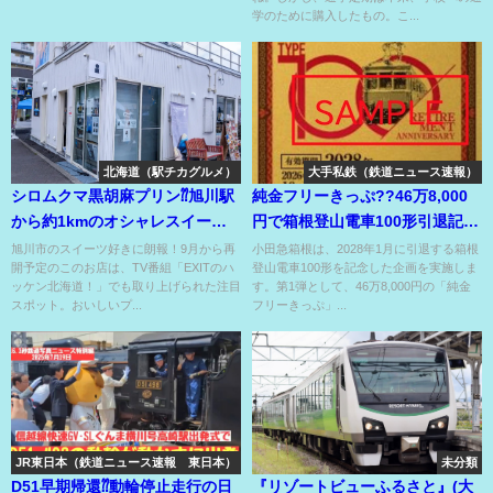
学のために購入したもの。こ...
北海道（駅チカグルメ）
大手私鉄（鉄道ニュース速報）
シロムクマ黒胡麻プリン⁇旭川駅
純金フリーきっぷ??46万8,000
から約1kmのオシャレスイーツ
円で箱根登山電車100形引退記念
店は9月再開?!
企画で登場⁉
旭川市のスイーツ好きに朗報！9月から再
小田急箱根は、2028年1月に引退する箱根
開予定のこのお店は、TV番組「EXITのハ
登山電車100形を記念した企画を実施しま
ッケン北海道！」でも取り上げられた注目
す。第1弾として、46万8,000円の「純金
スポット。おいしいプ...
フリーきっぷ」...
JR東日本（鉄道ニュース速報 東日本）
未分類
D51早期帰還⁇動輪停止走行の日
『リゾートビューふるさと』(大