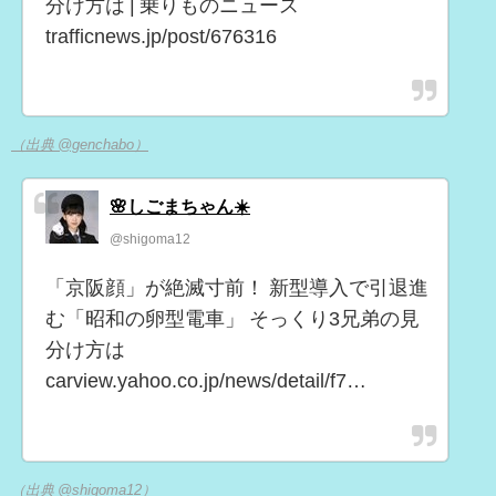
分け方は | 乗りものニュース
trafficnews.jp/post/676316
（出典 @genchabo）
🌸しごまちゃん☀️
@shigoma12
「京阪顔」が絶滅寸前！ 新型導入で引退進
む「昭和の卵型電車」 そっくり3兄弟の見
分け方は
carview.yahoo.co.jp/news/detail/f7…
（出典 @shigoma12）