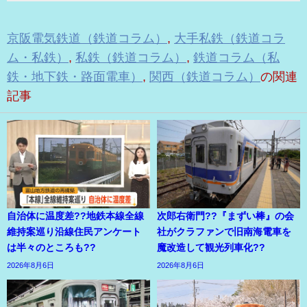
京阪電気鉄道（鉄道コラム）
,
大手私鉄（鉄道コラ
ム・私鉄）
,
私鉄（鉄道コラム）
,
鉄道コラム（私
鉄・地下鉄・路面電車）
,
関西（鉄道コラム）
の関連
記事
自治体に温度差??地鉄本線全線
次郎右衛門??『まずい棒』の会
維持案巡り沿線住民アンケート
社がクラファンで旧南海電車を
は半々のところも??
魔改造して観光列車化??
2026年8月6日
2026年8月6日