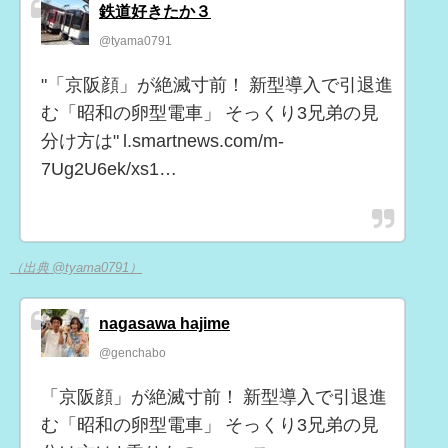
鉄道好きたか３
@tyama0791
"「京阪顔」が絶滅寸前！ 新型導入で引退進
む「昭和の卵型電車」 そっくり3兄弟の見
分け方は" l.smartnews.com/m-
7Ug2U6ek/xs1…
（出典 @tyama0791）
nagasawa hajime
@genchabo
「京阪顔」が絶滅寸前！ 新型導入で引退進
む「昭和の卵型電車」 そっくり3兄弟の見