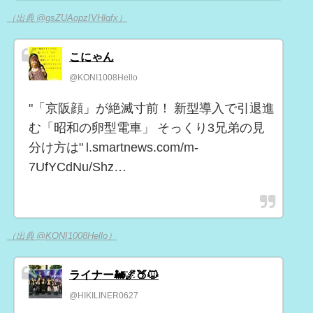
（出典 @gsZUAopzIVHlqfx）
こにゃん
@KONI1008Hello
"「京阪顔」が絶滅寸前！ 新型導入で引退進
む「昭和の卵型電車」 そっくり3兄弟の見
分け方は" l.smartnews.com/m-
7UfYCdNu/Shz…
（出典 @KONI1008Hello）
ライナー🚂🌌🍑🐱
@HIKILINER0627