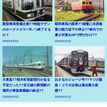
新型車両登場次第??特急サザン
昭和車両の限界??頻繁に冷房装
のホークスカラー⁉いつ終了する
置の能力低下や停止??車内での
の？
暑さ対策をHPで呼びかけ??
2026年8月5日
2026年8月5日
大東急??桜木町発新宿行が走る
おさるのジョージ号??マジの阪
予定だった??京王線の新宿駅の
急！コラボ企画は過去最大規
場所が東急東横線の終点??
模??
2026年8月4日
2026年8月1日