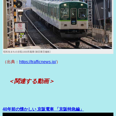
（出典：
https://trafficnews.jp/
）
＜関連する動画＞
40年前の懐かしい 京阪電車 「京阪特急編」