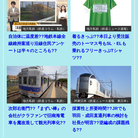
地方私鉄（鉄道コラム・私鉄）
地方私鉄（鉄道ニュース速報）
自治体に温度差??地鉄本線全
着るきっぷ??本日より受注販
線維持案巡り沿線住民アンケ
売のトーマス号もSL・ELも
ートは半々のところも??
乗れるフリーきっぷTシャ
ツ??
地方私鉄（鉄道コラム・私鉄）
JR東日本（鉄道ニュース速報 東日本）
次郎右衛門??『まずい棒』の
採算性と所要時間??JRでも
会社がクラファンで旧南海電
羽田・成田直通列車の検討を
車を魔改造して観光列車化??
社長が明言??逆編成の課題残
る??