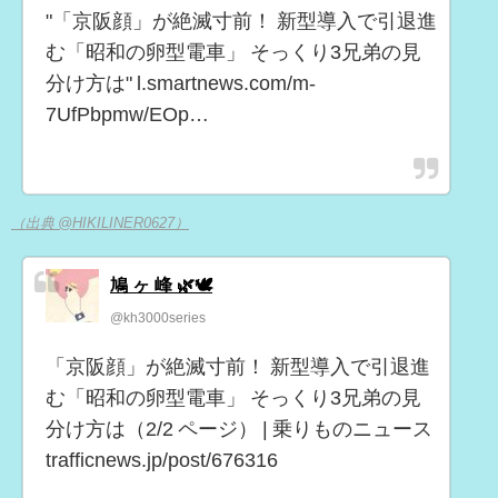
"「京阪顔」が絶滅寸前！ 新型導入で引退進
む「昭和の卵型電車」 そっくり3兄弟の見
分け方は" l.smartnews.com/m-
7UfPbpmw/EOp…
（出典 @HIKILINER0627）
鳩 ヶ 峰 🌿🕊
@kh3000series
「京阪顔」が絶滅寸前！ 新型導入で引退進
む「昭和の卵型電車」 そっくり3兄弟の見
分け方は（2/2 ページ） | 乗りものニュース
trafficnews.jp/post/676316