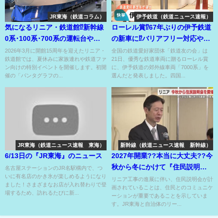
JR東海（鉄道コラム）
伊予鉄道（鉄道ニュース速報）
気になるリニア・鉄道館⁉新幹線
ローレル賞⁉67年ぶりの伊予鉄道
0系･100系･700系の運転台やキ
の新車に⁉バリアフリー対応や高
ハ82の車内公開⁉
い省エネ性能も評価⁉
2026年3月に開館15周年を迎えたリニア・
全国の鉄道愛好家団体「鉄道友の会」は
鉄道館では、夏休みに家族連れや鉄道ファ
21日、優秀な鉄道車両に贈るローレル賞
ン向けの特別イベントを開催します。初開
に、伊予鉄道の郊外線車両「7000系」を
催の「パンタグラフの...
選んだと発表しました。四国...
JR東海（鉄道ニュース速報 東海）
新幹線（鉄道ニュース速報 新幹線）
6/13日の『JR東海』のニュース
2027年開業??本当に大丈夫??今
秋から冬にかけて『住民説明
名古屋ステーションのJR名駅構内で、つ
いに有名店のかき氷が楽しめるようになり
会』??の高速鉄道！
リニア工事の進展に伴い、住民説明会が計
ました！さまざまなお店が入れ替わりで登
画されていることは、住民とのコミュニケ
場するため、訪れるたびに新...
ーションが重要であることを示していま
す。JR東海と自治体のリー...