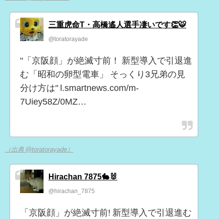
三重虎命T・高橋遙人選手凄いです👏🐯
@toratorayade
"「京阪顔」が絶滅寸前！ 新型導入で引退進
む「昭和の卵型電車」 そっくり3兄弟の見
分け方は" l.smartnews.com/m-
7Uiey58Z/0MZ…
（出典 @toratorayade）
Hirachan 7875🐇🐰
@hirachan_7875
「京阪顔」が絶滅寸前! 新型導入で引退進む