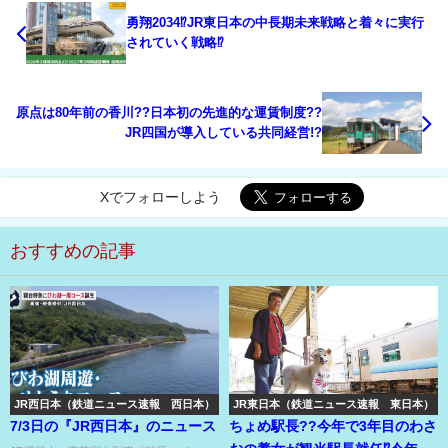
勇翔2034⁉JR東日本の中長期未来戦略と着々に実行
されていく戦略⁉
原点は80年前の香川??日本初の先進的な運賃制度??
JR四国が導入している共同経営!?
Xでフォローしよう
おすすめの記事
JR西日本（鉄道ニュース速報 西日本）
JR東日本（鉄道ニュース速報 東日本）
7/3日の『JR西日本』のニュース
ちょめ駅長??今年で3年目のわさ