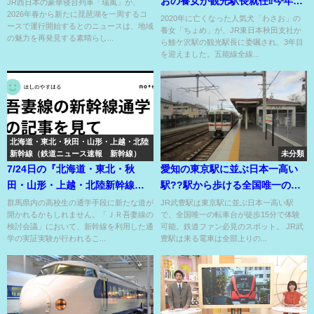
おの養女が観光駅長就任⁉今年も
JR西日本の豪華寝台列車「瑞風」が、
2026年春から新たに琵琶湖を一周するコ
五能線を盛り上げるぞ～！
2020年に亡くなった人気犬「わさお」の
ースで運行開始するとのニュースは、地域
養女「ちょめ」が、JR東日本秋田支社か
の魅力を再発見する素晴らし...
ら鯵ケ沢駅の観光駅長に委嘱され、3年目
を迎えました。五能線全線...
北海道・東北・秋田・山形・上越・北陸
新幹線（鉄道ニュース速報 新幹線）
未分類
7/24日の『北海道・東北・秋
愛知の東京駅に並ぶ日本一高い
田・山形・上越・北陸新幹線』
駅??駅から歩ける全国唯一の転
のニュース
車台??そうだ、武豊に行こう！
群馬県内の高校生の通学手段に新たな道が
JR武豊駅は東京駅に並ぶ日本一高い駅
開かれるかもしれません。「ＪＲ吾妻線の
で、全国唯一の転車台が徒歩15分で体験
検討会議」において、新幹線を利用した通
可能。鉄道ファン必見のスポット。 JR武
学の実証実験が行われるこ...
豊駅は来る電車は全部上りの...