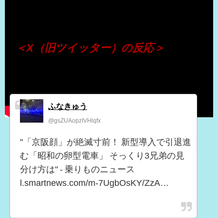
（出典 Youtube）
＜X（旧ツイッター）の反応＞
ふなきゅう
@gsZUAopzIVHlqfx
"「京阪顔」が絶滅寸前！ 新型導入で引退進
む「昭和の卵型電車」 そっくり3兄弟の見
分け方は" - 乗りものニュース
l.smartnews.com/m-7UgbOsKY/ZzA…