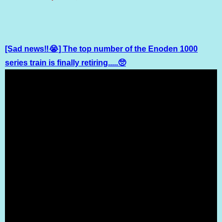
[Sad news‼️😭] The top number of the Enoden 1000
series train is finally retiring.....🥺
（出典 Youtube）