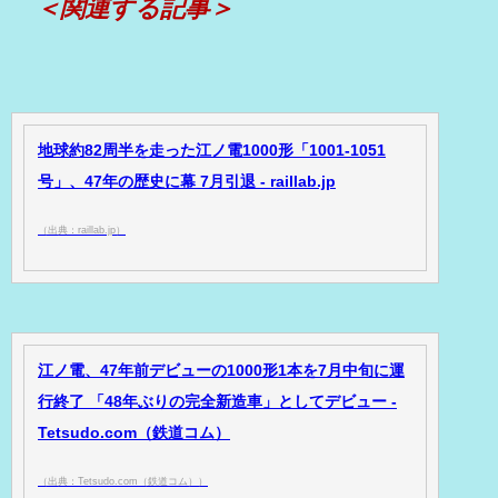
＜関連する記事＞
地球約82周半を走った江ノ電1000形「1001-1051
号」、47年の歴史に幕 7月引退 - raillab.jp
（出典：raillab.jp）
江ノ電、47年前デビューの1000形1本を7月中旬に運
行終了 「48年ぶりの完全新造車」としてデビュー -
Tetsudo.com（鉄道コム）
（出典：Tetsudo.com（鉄道コム））