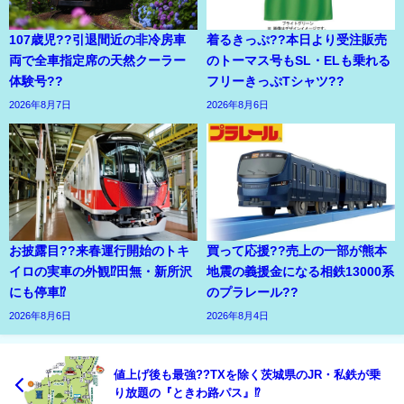
107歳児??引退間近の非冷房車
着るきっぷ??本日より受注販売
両で全車指定席の天然クーラー
のトーマス号もSL・ELも乗れる
体験号??
フリーきっぷTシャツ??
2026年8月7日
2026年8月6日
お披露目??来春運行開始のトキ
買って応援??売上の一部が熊本
イロの実車の外観⁉田無・新所沢
地震の義援金になる相鉄13000系
にも停車⁉
のプラレール??
2026年8月6日
2026年8月4日
値上げ後も最強??TXを除く茨城県のJR・私鉄が乗
り放題の『ときわ路パス』⁉