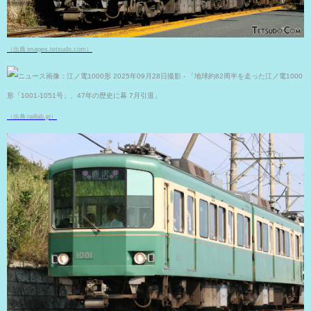
（出典 images.tetsudo.com）
（出典 raillab.jp）