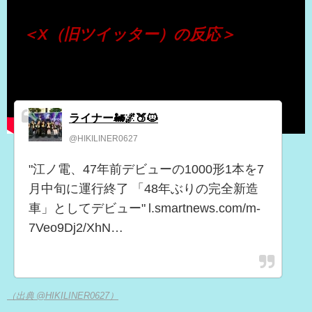
＜X（旧ツイッター）の反応＞
ライナー🚂🌌🍑🐱
@HIKILINER0627
"江ノ電、47年前デビューの1000形1本を7
月中旬に運行終了 「48年ぶりの完全新造
車」としてデビュー" l.smartnews.com/m-
7Veo9Dj2/XhN…
（出典 @HIKILINER0627）