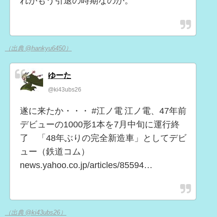
れがもう引退の時期なのか。
（出典 @hankyu6450）
ゆーた
@ki43ubs26
遂に来たか・・・ #江ノ電 江ノ電、47年前
デビューの1000形1本を7月中旬に運行終
了 「48年ぶりの完全新造車」としてデビ
ュー（鉄道コム）
news.yahoo.co.jp/articles/85594…
（出典 @ki43ubs26）