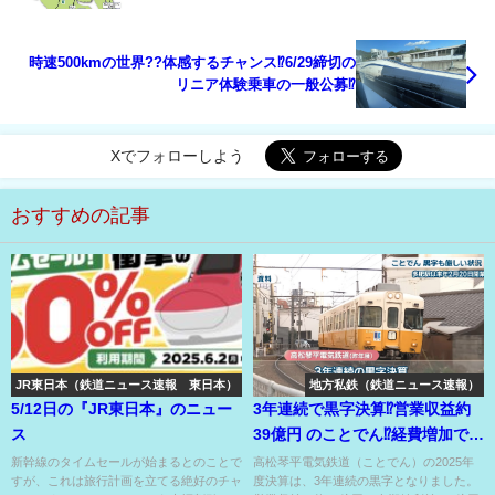
時速500kmの世界??体感するチャンス⁉6/29締切の
リニア体験乗車の一般公募⁉
Xでフォローしよう
おすすめの記事
JR東日本（鉄道ニュース速報 東日本）
地方私鉄（鉄道ニュース速報）
5/12日の『JR東日本』のニュー
3年連続で黒字決算⁉営業収益約
ス
39億円 のことでん⁉経費増加で実
は苦しい??
新幹線のタイムセールが始まるとのことで
高松琴平電気鉄道（ことでん）の2025年
すが、これは旅行計画を立てる絶好のチャ
度決算は、3年連続の黒字となりました。