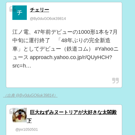
チェリー
@By0duGO6ok39814
江ノ電、47年前デビューの1000形1本を7月
中旬に運行終了 「48年ぶりの完全新造
車」としてデビュー（鉄道コム） #Yahooニ
ュース approach.yahoo.co.jp/r/QUyHCH?
src=h…
（出典 @By0duGO6ok39814）
巨大ねずみヌートリアが大好きな太閤殿
下
@jnr1050501