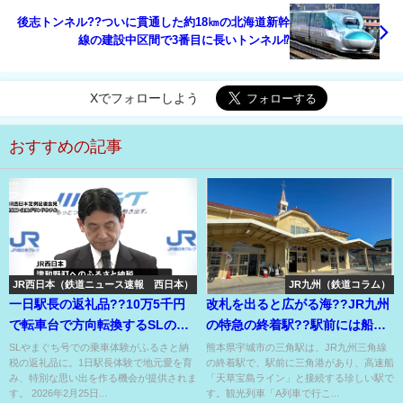
後志トンネル??ついに貫通した約18㎞の北海道新幹
線の建設中区間で3番目に長いトンネル⁉
Xでフォローしよう
おすすめの記事
JR西日本（鉄道ニュース速報 西日本）
JR九州（鉄道コラム）
一日駅長の返礼品??10万5千円
改札を出ると広がる海??JR九州
で転車台で方向転換するSLの機
の特急の終着駅??駅前には船着
関車に乗れる??
き場??
SLやまぐち号での乗車体験がふるさと納
熊本県宇城市の三角駅は、JR九州三角線
税の返礼品に。1日駅長体験で地元愛を育
の終着駅で、駅前に三角港があり、高速船
み、特別な思い出を作る機会が提供されま
「天草宝島ライン」と接続する珍しい駅で
す。 2026年2月25日...
す。観光列車「A列車で行こ...