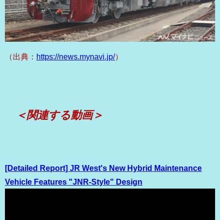
（出典：
https://news.mynavi.jp/
）
＜関連する動画＞
[Detailed Report] JR West's New Hybrid Maintenance
Vehicle Features "JNR-Style" Design