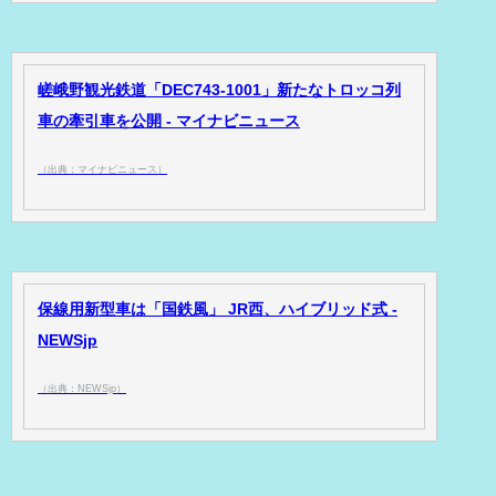
嵯峨野観光鉄道「DEC743-1001」新たなトロッコ列
車の牽引車を公開 - マイナビニュース
（出典：マイナビニュース）
保線用新型車は「国鉄風」 JR西、ハイブリッド式 -
NEWSjp
（出典：NEWSjp）