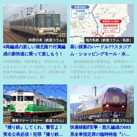
JR西日本（鉄道コラム）
地方私鉄（鉄道コラム・私鉄）
4両編成の楽しい湖北路?!付属編
高い採算のハードル??スタジア
成の新快速に乗って楽しもう！
ム・ショッピングモール・水族
館アクセス旅客線??
JR琵琶湖線・北陸本線は、歴史好きには
福島臨海鉄道の旅客化は、採算面のハー
たまらないスポットが点在しています。新
ドルが高いことが判明しました。定期運行
快速の4両編成に乗り込んで、湖北路の壮
で黒字化するには1日約5,000人以上の利用
大な景色を眺めながら、歴...
が必要ですが、スタジ...
乗車マナー（マナー 鉄道コラム）
JR西日本（鉄道コラム）
『捕り鉄』してくれ、警官よ！
快適移動⁉安寧・悠久編成の683
実名公表必須！犯罪『撮り鉄』
系全車指定席の臨時特急『いに