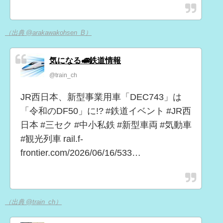
（出典 @arakawakohsen_B）
気になる🚅鉄道情報
@train_ch
JR西日本、新型事業用車「DEC743」は
「令和のDF50」に!? #鉄道イベント #JR西
日本 #三セク #中小私鉄 #新型車両 #気動車
#観光列車 rail.f-
frontier.com/2026/06/16/533…
（出典 @train_ch）