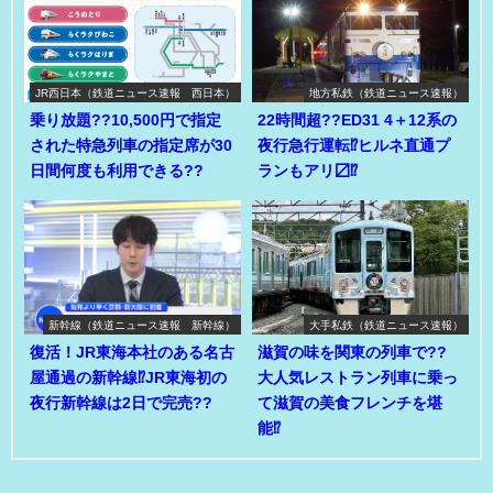
JR西日本（鉄道ニュース速報 西日本）
地方私鉄（鉄道ニュース速報）
乗り放題??10,500円で指定
22時間超??ED31 4＋12系の
された特急列車の指定席が30
夜行急行運転⁉ヒルネ直通プ
日間何度も利用できる??
ランもアリ〼⁉
新幹線（鉄道ニュース速報 新幹線）
大手私鉄（鉄道ニュース速報）
復活！JR東海本社のある名古
滋賀の味を関東の列車で??
屋通過の新幹線⁉JR東海初の
大人気レストラン列車に乗っ
夜行新幹線は2日で完売??
て滋賀の美食フレンチを堪
能⁉