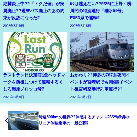
絶賛炎上中??『トクだ値』が実
峠は越えない??9/26に上野～横
質廃止??週末パス廃止のあの約
川間の特別運行『碓氷峠号』
束が反故になった⁉
E653系で運転⁉
2026年8月9日
2026年8月8日
ラストラン日決定⁉記念ヘッドマ
おかわり??博多の787系夜間イ
ークを前後につけて運転するく
ベントが宮崎駅でも開催⁉イベン
しろ湿原ノロッコ号⁉
ト後宮崎空港行列車運行??
2026年8月8日
2026年8月7日
時速500kmの世界??体感するチャンス⁉6/29締切の
リニア体験乗車の一般公募⁉