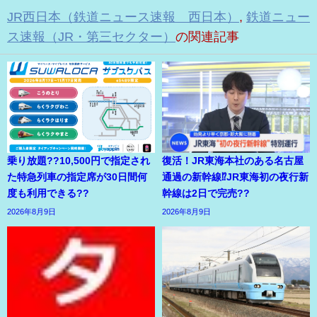
JR西日本（鉄道ニュース速報 西日本）
,
鉄道ニュー
ス速報（JR・第三セクター）
の関連記事
乗り放題??10,500円で指定され
復活！JR東海本社のある名古屋
た特急列車の指定席が30日間何
通過の新幹線⁉JR東海初の夜行新
度も利用できる??
幹線は2日で完売??
2026年8月9日
2026年8月9日