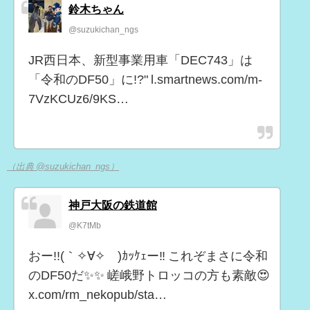
鈴木ちゃん
@suzukichan_ngs
JR西日本、新型事業用車「DEC743」は
「令和のDF50」に!?" l.smartnews.com/m-
7VzKCUz6/9KS…
（出典 @suzukichan_ngs）
神戸大阪の鉄道館
@K7tMb
おー!!(｀✧∀✧´)ｶｯｹｪー‼️ これぞまさに令和
のDF50だ✨✨ 嵯峨野トロッコの方も素敵😍
x.com/rm_nekopub/sta…