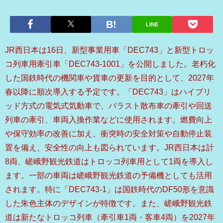
LINE
JR西日本は16日、新型事業用車「DEC743」と新型トロッ
コ列車用牽引車「DEC743-1001」を公開しました。老朽化
した国鉄時代の機関車や貨車の更新を目的として、2027年
春以降に順次導入する予定です。「DEC743」はハイブリ
ッド方式の電気式気動車で、バラスト散布車の牽引や回送
列車の牽引、車両入換作業などに使用されます。燃費向上
や保守効率の改善に加え、衝突時の安全対策や自動停止装
置を備え、安全性の向上も図られています。JR西日本は計
8両、嵯峨野観光鉄道はトロッコ列車用として1両を導入し
ます。一部の車両は嵯峨野観光鉄道の予備機としても活用
されます。特に「DEC743-1」は国鉄時代のDF50形を意識
した朱色主体のデザインが特徴です。また、嵯峨野観光鉄
道は新たなトロッコ列車（牽引車1両・客車4両）を2027年