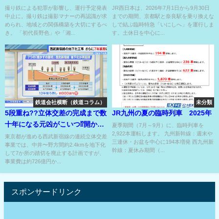
が引き起こす運行予定発表中
しへ』今夏も運行！
撮り鉄による犯罪が影響し、運行予定発表
JR西日本は、2026年7月1日から9月30日
中止に。撮り鉄は撮影マナーの再認識が求
までの期間、京都駅と奈良駅を乗り換えな
止?!
められ、地域との関係構築を大切にするべ
しで結ぶ臨時特急「いにしへ」を運行しま
き。 「初代長野色」や「湘...
す。土休日を中心に...
鉄道会社横断（鉄道コラム）
未分類
5段重ね??立体交差の完成まで数
JR九州の夏の臨時列車 2025年
十年になる元凶がこいつ⁉開かず
夏季期間（7月～9月）に、臨時列車を
2,922本運転します。 九州新幹線：週末や
の踏切いつ消える??
東京都が進める西武新宿線の連続立体交差
三連休・お盆を中心に194本増発 西九州新
事業では、中井〜野方間約2.4kmを地下化
幹線：夏休み期間（...
して7か所の踏切を廃止する計画ですが、
事業費は約726億円か...
スポンサードリンク