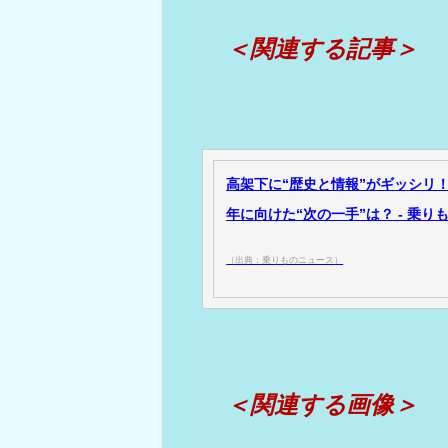
＜関連する記事＞
高架下に“歴史と情報”がギッシリ
年に向けた“次の一手”は？ - 乗り
（出典：乗りものニュース）
＜関連する画像＞