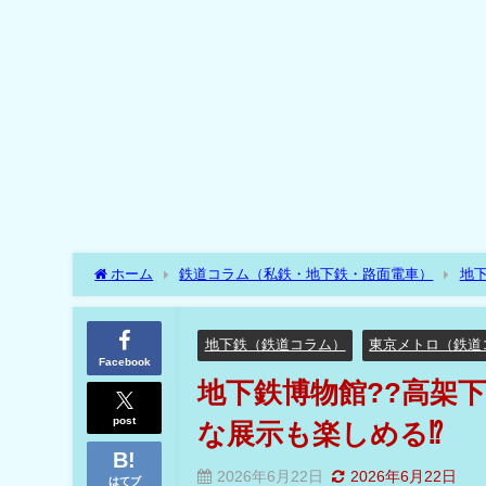
ホーム
鉄道コラム（私鉄・地下鉄・路面電車）
地
クな展示も楽しめる⁉
地下鉄（鉄道コラム）
東京メトロ（鉄道
Facebook
地下鉄博物館??高架下
post
な展示も楽しめる⁉
2026年6月22日
2026年6月22日
はてブ