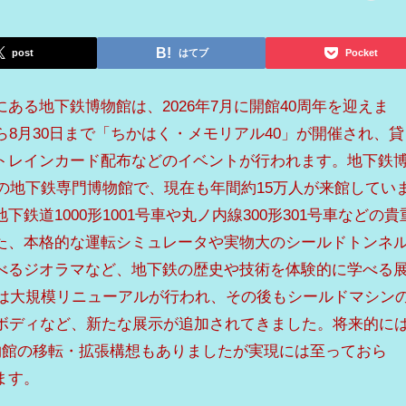
post
はてブ
Pocket
ある地下鉄博物館は、2026年7月に開館40周年を迎えま
ら8月30日まで「ちかはく・メモリアル40」が開催され、貸
トレインカード配布などのイベントが行われます。地下鉄
初の地下鉄専門博物館で、現在も年間約15万人が来館してい
鉄道1000形1001号車や丸ノ内線300形301号車などの貴
た、本格的な運転シミュレータや実物大のシールドトンネ
べるジオラマなど、地下鉄の歴史や技術を体験的に学べる
には大規模リニューアルが行われ、その後もシールドマシン
トボディなど、新たな展示が追加されてきました。将来的に
博物館の移転・拡張構想もありましたが実現には至っておら
ます。