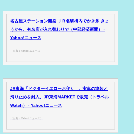
名古屋ステーション開発 ＪＲ名駅構内でかき氷 きょ
うから、有名店が入れ替わりで（中部経済新聞） -
Yahoo!ニュース
（出典：Yahoo!ニュース）
JR東海「ドクターイエローお守り」。実車の塗装と
滑り止めを封入、JR東海MARKETで販売（トラベル
Watch） - Yahoo!ニュース
（出典：Yahoo!ニュース）