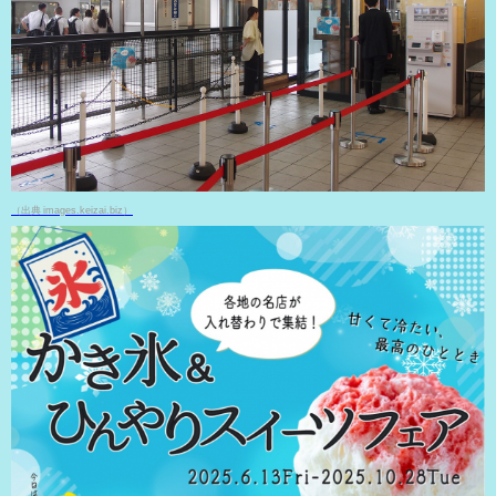
（出典 images.keizai.biz）