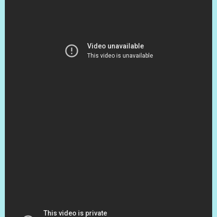
（出典 Youtube）
JR名古屋駅の1番ホームで10月まで「かき氷&ひんやりスイ
ーツフェア」 第1弾は岐阜の有名店「赤鰐」 - YouTube