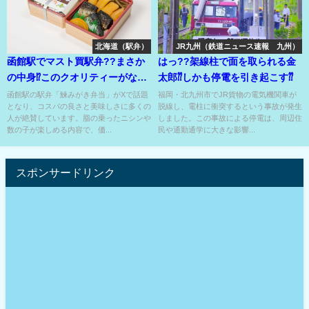
北海道（駅弁）
JR九州（鉄道ニュース速報 九州）
函館駅でマスト買駅弁??まさか
はっ??架線柱で面を取られる金
の中身⁉このクオリティーがなぜ
太郎⁇しかも停電を引き起こす⁇
この値段??
函館駅の駅弁「鰊みがき弁当」がXで話題
福岡・北九州市でJR貨物の電気機関車が
となり、コスパの良さと美味しさに多くの
脱線し、電柱に衝突するという事故が発生
人が絶賛しています。脂の乗ったニシンや
しました。この事故による停電は、周辺住
数の子が楽しめる内容で、価...
民や通勤通学に大きな影響...
スポンサードリンク