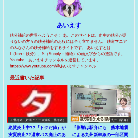
あいえす
鉄分補給の世界へようこそ！ あ、このサイトは、血中の鉄分が足
りないの方々の鉄分補給のお役には全く立てません。 鉄道マニア
のみなさんの鉄分補給をするサイトです。 あいえすとは、
I（Iron：鉄分）、S（Supply：補給）の頭文字からの造語です。
Youtube あいえすチャンネルを運営しています。
https://www.youtube.com/@あいえすチャンネル
最近書いた記事
JR北海道（鉄道ニュース速報 北海道）
九州（駅弁）
絶賛炎上中??『トクだ値』が
『影響は駅弁にも 熊本地震
実質廃止??週末パス廃止のあ
による九州新幹線の一部区間