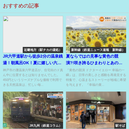
おすすめの記事
近畿地方（駅チカの湯処）
新幹線（鉄道ニュース速報 新幹線）
JR六甲道駅から徒歩2分の温泉銭
夏ならではの見事な黄色の競
湯！朝風呂OK！夏に嬉しい六甲
演?!咲き誇るひまわりとあの人
の伏流水の水風呂あり〼！
気者のコラボ??
神戸市の灘温泉六甲道店が、住宅街のド真
『黄色の競演 ドクターイエロー 幸福の一
ん中に位置するとは知りませんでした。
瞬』は、日常の美しさと感動を再発見する
450円というリーズナブルな価格で利用で
特集で、心温まるストーリーが地域に希望
きる天然温泉は、忙しい毎...
を与えます。 『幸福の黄...
JR九州（鉄道コラム）
駅そば