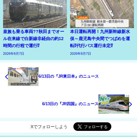
皇族も乗る車両??秋田までオー
本日運転再開！九州新幹線新水
ル在来線で白新線非経由の約12
俣～鹿児島中央間でつばめを運
時間の行程で運行⁉
転⁉代行バス運行未定⁉
2026年8月7日
2026年8月7日
6/13日の『JR東日本』のニュース
6/13日の『JR四国』のニュース
Xでフォローしよう