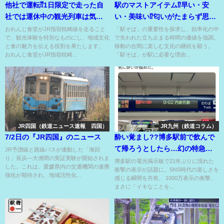
他社で運転⁇1日限定で走った自
駅のマストアイテム⁉早い・安
社では運休中の観光列車は気動
い・美味い⁉匂いがたまらず思わ
車の食堂車??
ず入りたくなる駅そば⁉
おれんじ食堂がJR指宿枕崎線を走ること
「駅そば」の重要性を探求し、効率化の中
で、観光体験を特別なものにし、地域文化
で失われた立ち止まる時間の価値を強調。
と食の魅力を伝える役割を果たします。
移動の合間に楽しむ文化の継続を願う。
おれんじ食堂がJR指宿枕崎...
「駅そば」が駅に必要な理由...
JR四国（鉄道ニュース速報 四国）
JR九州（鉄道コラム）
7/2日の『JR四国』のニュース
酔い覚まし??博多駅前で飲んで
て帰ろうとしたら…幻の特急名
JR予讃線と路線バスが連動した「海回
り」長浜―大洲間の実証実験が開始されま
と今はない駅の行先⁉
博多駅の電光掲示板で21年ぶりに現れた
した。これは、愛媛県内の交通機関の連携
衝撃の表示が話題に。SNS時代の楽しさを
強化が期待され、地域活性化...
感じる瞬間を共有。 1000万表示の衝撃、
まさに「イキなことを...