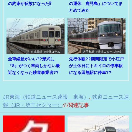
の約束が反故になった⁉
の運休 鹿児島』についてま
とめてみた
京成電鉄（鉄道コラム）
大手私鉄（鉄道ニュース速報）
全車縁起がいい??形式に
先行体験??期間限定で小江戸
『8』がつく車両しかない最
が土休日にトキイロの停車駅
近なくなった鉄道事業者??
になる田無駅に停車??
JR東海（鉄道ニュース速報 東海）
,
鉄道ニュース速
報（JR・第三セクター）
の関連記事