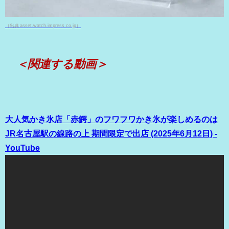
（出典 asset.watch.impress.co.jp）
＜関連する動画＞
大人気かき氷店「赤鰐」のフワフワかき氷が楽しめるのは
JR名古屋駅の線路の上 期間限定で出店 (2025年6月12日) -
YouTube