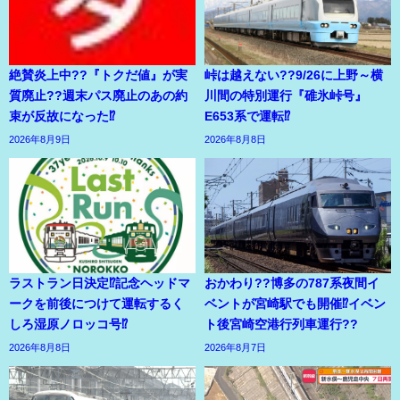
絶賛炎上中??『トクだ値』が実
峠は越えない??9/26に上野～横
質廃止??週末パス廃止のあの約
川間の特別運行『碓氷峠号』
束が反故になった⁉
E653系で運転⁉
2026年8月9日
2026年8月8日
ラストラン日決定⁉記念ヘッドマ
おかわり??博多の787系夜間イ
ークを前後につけて運転するく
ベントが宮崎駅でも開催⁉イベン
しろ湿原ノロッコ号⁉
ト後宮崎空港行列車運行??
2026年8月8日
2026年8月7日