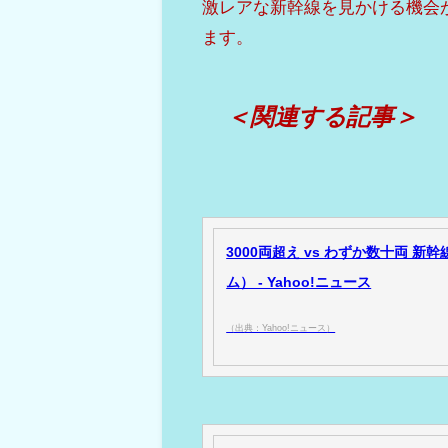
激レアな新幹線を見かける機会
ます。
＜関連する記事＞
3000両超え vs わずか数十両
ム） - Yahoo!ニュース
（出典：Yahoo!ニュース）