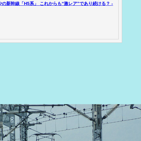
少の新幹線「H5系」 これからも“激レア”であり続ける？ -