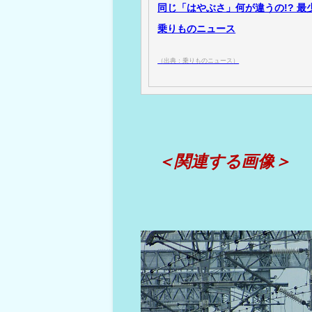
同じ「はやぶさ」何が違うの!? 最
乗りものニュース
（出典：乗りものニュース）
＜関連する画像＞