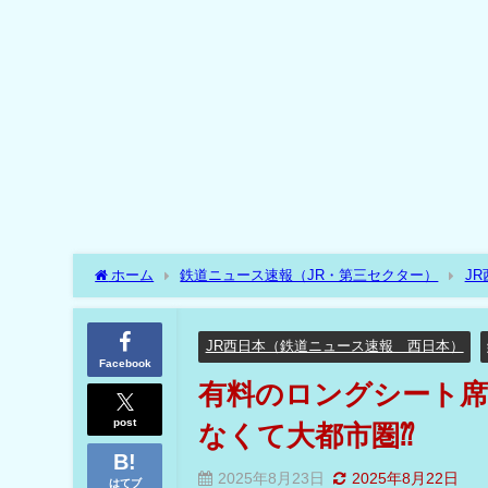
ホーム
鉄道ニュース速報（JR・第三セクター）
J
ー⁇しかも観光列車じゃなくて大都市圏⁇
JR西日本（鉄道ニュース速報 西日本）
Facebook
有料のロングシート席
post
なくて大都市圏⁇
2025年8月23日
2025年8月22日
はてブ