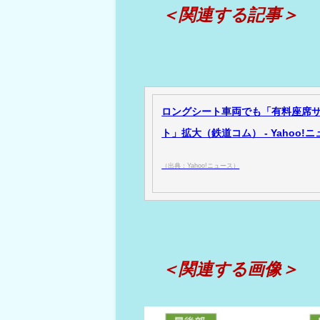
＜関連する記事＞
ロングシート車両でも「有料座席サー
ト」拡大（鉄道コム） - Yahoo!
（出典：Yahoo!ニュース）
＜関連する画像＞