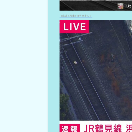
（出典 4号車の5号車寄り）