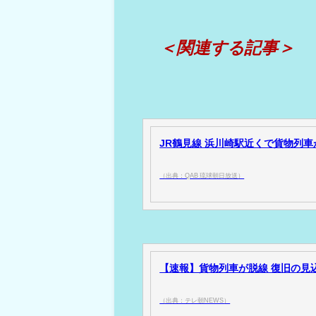
＜関連する記事＞
JR鶴見線 浜川崎駅近くで貨物列車が脱
（出典：QAB 琉球朝日放送）
【速報】貨物列車が脱線 復旧の見込み
（出典：テレ朝NEWS）