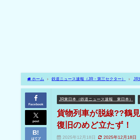
ホーム
鉄道ニュース速報（JR・第三セクター）
J
の貨物列車専用線内!?復旧のめど立たず！
JR東日本（鉄道ニュース速報 東日本）
Facebook
貨物列車が脱線??鶴
post
復旧のめど立たず！
2025年12月18日
2025年12月18日
はてブ