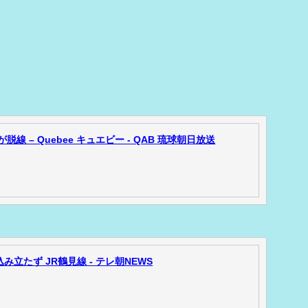
線 – Quebee キュエビー - QAB 琉球朝日放送
立たず JR鶴見線 - テレ朝NEWS