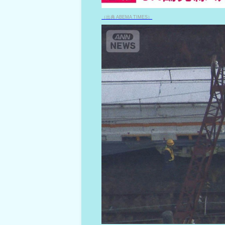
（出典 ABEMA TIMES）