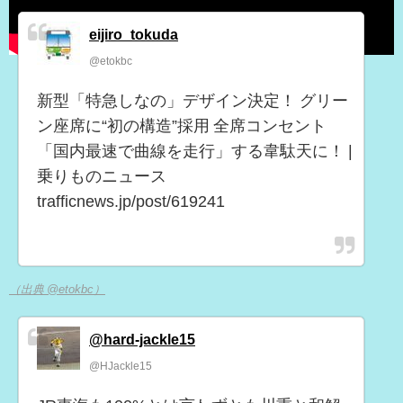
eijiro_tokuda
@etokbc
新型「特急しなの」デザイン決定！ グリー
ン座席に“初の構造”採用 全席コンセント
「国内最速で曲線を走行」する韋駄天に！ |
乗りものニュース
trafficnews.jp/post/619241
（出典 @etokbc）
@hard-jackle15
@HJackle15