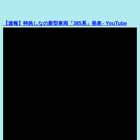
【速報】特急しなの新型車両「385系」発表 - YouTube
（出典 Youtube）
【新型車両】特急しなのに385系が導入決定！ 衝撃の特許
についても判明！ 将来の可能性について考察 - YouTube