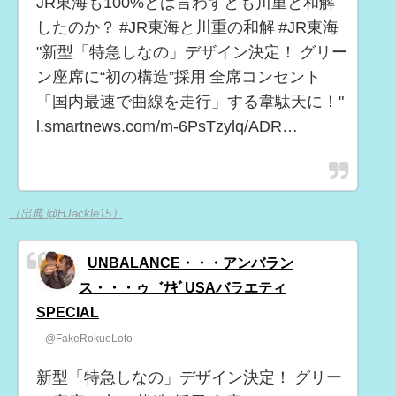
JR東海も100%とは言わずとも川重と和解
したのか？ #JR東海と川重の和解 #JR東海
"新型「特急しなの」デザイン決定！ グリー
ン座席に“初の構造”採用 全席コンセント
「国内最速で曲線を走行」する韋駄天に！"
l.smartnews.com/m-6PsTzylq/ADR…
（出典 @HJackle15）
UNBALANCE・・・アンバラン
ス・・・ゥ゛ﾅｷﾞUSAバラエティ
SPECIAL
@FakeRokuoLoto
新型「特急しなの」デザイン決定！ グリー