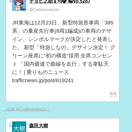
チョビ之助💉×9🦖🦕No.5287
@Cyobinosuke1st
JR東海は12月23日、新型特急形車両「385
系」の量産先行車(8両1編成)の車両のデザ
イン、シンボルマークが決定したと発表し
た。 新型「特急しなの」デザイン決定！ グ
リーン座席に“初の構造”採用 全席コンセン
ト 「国内最速で曲線を走行」する韋駄天
に！ | 乗りものニュース
trafficnews.jp/post/619241
（出典 @Cyobinosuke1st）
森田大樹