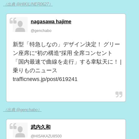
（出典 @HIKILINER0627）
nagasawa hajime
@genchabo
新型「特急しなの」デザイン決定！ グリー
ン座席に“初の構造”採用 全席コンセント
「国内最速で曲線を走行」する韋駄天に！ |
乗りものニュース
trafficnews.jp/post/619241
（出典 @genchabo）
武内久和
@HISAKAZU8500