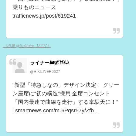
乗りものニュース
trafficnews.jp/post/619241
（出典 @Solitaire_12227）
ライナー🚂🌌🍑🐱
@HIKILINER0627
"新型「特急しなの」デザイン決定！ グリー
ン座席に“初の構造”採用 全席コンセント
「国内最速で曲線を走行」する韋駄天に！"
l.smartnews.com/m-6Pqsr57y/Zfb…