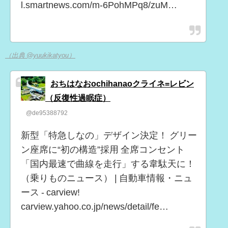
l.smartnews.com/m-6PohMPq8/zuM…
（出典 @yuukikatyou）
おちはなおochihanaoクライネ=レビン
（反復性過眠症）
@de95388792
新型「特急しなの」デザイン決定！ グリー
ン座席に“初の構造”採用 全席コンセント
「国内最速で曲線を走行」する韋駄天に！
（乗りものニュース） | 自動車情報・ニュ
ース - carview!
carview.yahoo.co.jp/news/detail/fe…