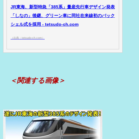
JR東海、新型特急「385系」量産先行車デザイン発表
「しなの」後継、グリーン車に同社在来線初のバック
シェル式を採用 - tetsudo-ch.com
（出典：tetsudo-ch.com）
＜関連する画像＞