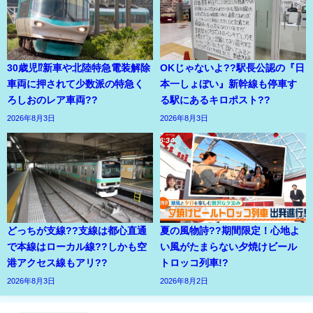
30歳児⁉新車や北陸特急電装解除
OKじゃないよ??駅長公認の『日
車両に押されて少数派の特急く
本一しょぼい』新幹線も停車す
ろしおのレア車両??
る駅にあるキロポスト??
2026年8月3日
2026年8月3日
どっちが支線??支線は都心直通
夏の風物詩??期間限定！心地よ
で本線はローカル線??しかも空
い風がたまらない夕焼けビール
港アクセス線もアリ??
トロッコ列車!?
2026年8月3日
2026年8月2日