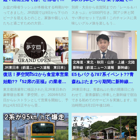
ラがお出迎え！
アジor関サバ丼付き??
お盆の帰省ラッシュが本格化する時期がや
別府・大分から佐賀関までの「レール＆バ
ってきました。JR四国では9日から下りの
スきっぷ」が1000円引き。関アジ丼と関
ピークを迎えるとのこと。家族や親しい人
サバ丼がセットでお得！このチャンスに美
たちと過ごすための大切...
味しいグルメ旅を楽しもう...
北海道・東北・秋田・山形・上越・北陸
JR東日本（鉄道ニュース速報 東日本）
新幹線（鉄道ニュース速報 新幹線）
復活！夢空間⁇5/2から食堂車営業
E5もパクる787系イベント??青
始動??『52席の至福』の業者が
森ねぶたまつり期間に新幹線車
運営する??
内で夜明かしイベント??
東京都清瀬市に移設された元JR東日本の
JR東日本は、青森ねぶた祭の開幕日に合
豪華寝台客車「夢空間」が、2026年5月2
わせて、新青森駅に停車した新幹線で宿泊
日からレストランとして営業を開始し、予
できる初めてのサービスを実施します。宿
約は4月3日正午から受...
泊時間は8月2日午後11時...