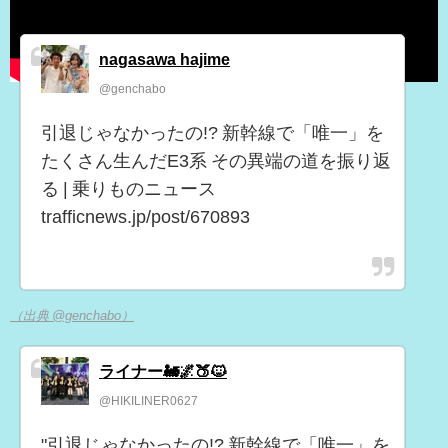
nagasawa hajime
@genchabo
引退じゃなかったの!? 新幹線で「唯一」を
たくさん生んだE3系 その異端の道を振り返
る | 乗りものニュース
trafficnews.jp/post/670893
（出典 @genchabo）
ライナー🚂🌌🍑🐱
@HIKILINER0627
"引退じゃなかったの!? 新幹線で「唯一」を