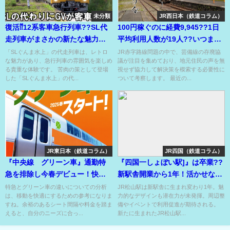
未分類
JR西日本（鉄道コラム）
復活⁇12系客車急行列車??SL代
100円稼ぐのに経費9,945??1日
走列車がまさかの新たな魅力あ
平均利用人数が19人??いつまで
る列車に変貌??
も あると思うな…
「SLぐんま水上」の代走列車は、レトロ
JR赤字路線問題の中で、芸備線の存廃協
な魅力があり、急行列車の雰囲気を楽しめ
議が注目を集めており、地元住民の声を無
る貴重な体験です。 苦肉の策として登場
視せず協力して解決策を模索する必要性に
した「SLぐんま水上」の代...
ついて考察します。 最近の...
JR東日本（鉄道コラム）
JR四国（鉄道コラム）
『中央線 グリーン車』通勤特
『四国一しょぼい駅]』は卒業??
急を排除し今春デビュー！快適
新駅舎開業から1年！活かせない
空間でタイパアップ?!
松山駅の潜在力⁉
特急とグリーン車の違いについての分析
JR松山駅は新駅舎に生まれ変わり1年。魅
は、移動を快適にするための参考になりま
力的なデザインも潜在力が未発揮。周辺整
すね。余裕のあるシート間隔や料金を踏ま
備やイベントで利用促進が期待される。
えると、自分のニーズに合っ...
新たに生まれたJR松山駅...