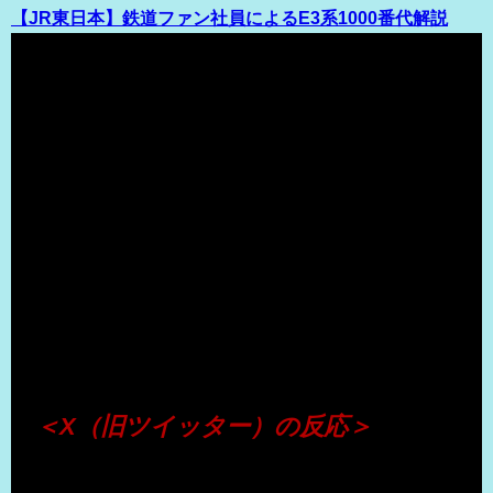
【JR東日本】鉄道ファン社員によるE3系1000番代解説
（出典 Youtube）
＜X（旧ツイッター）の反応＞