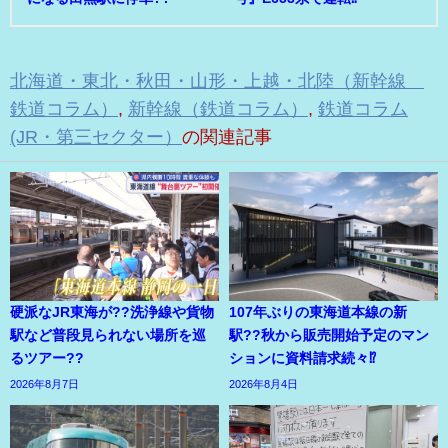
北海道・東北・秋田・山形・上越・北陸（新幹線
鉄道コラム）
,
新幹線（鉄道コラム）
,
鉄道コラム
(JR・第三セクター）
の関連記事
硬派なJR東海が??洗浄線や貨物
107年ぶりの東海道本線の新
駅など普段見られない場所を巡
駅??秋から販売開始予定のマン
るツアー??
ションに資料請求続々⁉
2026年8月7日
2026年8月4日