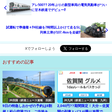
アレ500?? 20年ぶりの新型車両の電気気動車がつい
に甘木鉄道でデビュー⁉
試運転で準備着々⁉4社線を7時間以上かけて走るSL
列車土津が107.4kmを走破⁉
Xでフォローしよう
おすすめの記事
JR四国（鉄道ニュース速報 四国）
JR九州（鉄道ニュース速報 九州）
9日の特急しおかぜの予約は8割
2,040円??期間限定！大分～佐賀
超！松山空港では、ご当地キャ
関の列車とバスが乗り放題で関