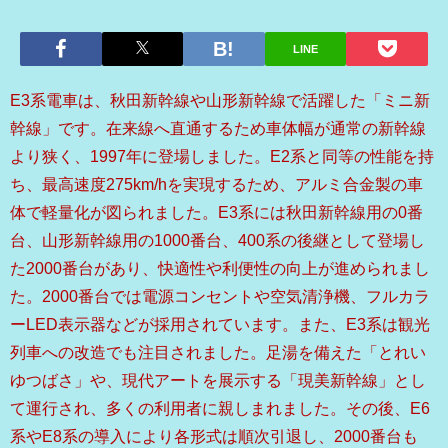
LINE
E3系電車は、秋田新幹線や山形新幹線で活躍した「ミニ新
幹線」です。在来線へ直通するため車体幅が通常の新幹線
より狭く、1997年に登場しました。E2系と同等の性能を持
ち、最高速度275km/hを実現するため、アルミ合金製の車
体で軽量化が図られました。E3系には秋田新幹線用の0番
台、山形新幹線用の1000番台、400系の後継として登場し
た2000番台があり、快適性や利便性の向上が進められまし
た。2000番台では電源コンセントや空気清浄機、フルカラ
ーLED表示器などが採用されています。また、E3系は観光
列車への改造でも注目されました。足湯を備えた「とれい
ゆつばさ」や、現代アートを展示する「現美新幹線」とし
て運行され、多くの利用者に親しまれました。その後、E6
系やE8系の導入により各形式は順次引退し、2000番台も