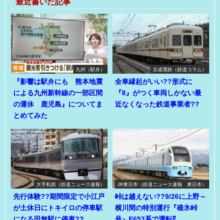
最近書いた記事
九州（駅弁）
京成電鉄（鉄道コラム）
『影響は駅弁にも 熊本地震
全車縁起がいい??形式に
による九州新幹線の一部区間
『8』がつく車両しかない最
の運休 鹿児島』についてま
近なくなった鉄道事業者??
とめてみた
大手私鉄（鉄道ニュース速報）
JR東日本（鉄道ニュース速報 東日本）
先行体験??期間限定で小江戸
峠は越えない??9/26に上野～
が土休日にトキイロの停車駅
横川間の特別運行『碓氷峠
になる田無駅に停車??
号』E653系で運転⁉