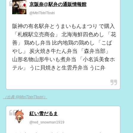
京阪奈@駅弁の通販情報館
@MtriTbtriTbstri
阪神の有名駅弁とうまいもんまつり で購入
「札幌駅立売商会」 北海海鮮四色めし 「花
善」 鶏めし弁当 比内地鶏の鶏めし 「こば
やし」 炭火焼き牛たん弁当 「森弁当部」
山形名物山形牛いも煮弁当 「小名浜美食ホ
テル」 うに貝焼きと生雲丹弁当 うに弁
（出典 @MtriTbtriTbstri）
紅い雪だるま
@red_snowman1919