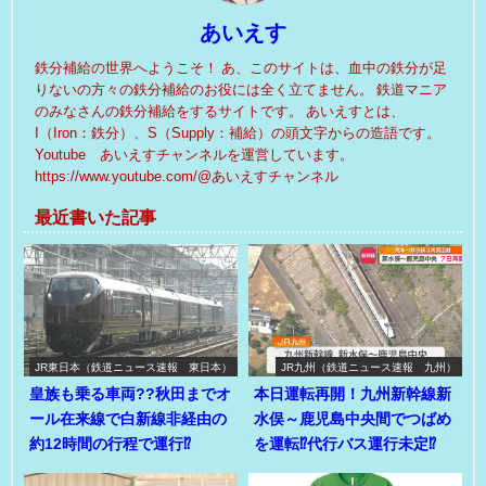
あいえす
鉄分補給の世界へようこそ！ あ、このサイトは、血中の鉄分が足
りないの方々の鉄分補給のお役には全く立てません。 鉄道マニア
のみなさんの鉄分補給をするサイトです。 あいえすとは、
I（Iron：鉄分）、S（Supply：補給）の頭文字からの造語です。
Youtube あいえすチャンネルを運営しています。
https://www.youtube.com/@あいえすチャンネル
最近書いた記事
JR東日本（鉄道ニュース速報 東日本）
JR九州（鉄道ニュース速報 九州）
皇族も乗る車両??秋田までオ
本日運転再開！九州新幹線新
ール在来線で白新線非経由の
水俣～鹿児島中央間でつばめ
約12時間の行程で運行⁉
を運転⁉代行バス運行未定⁉