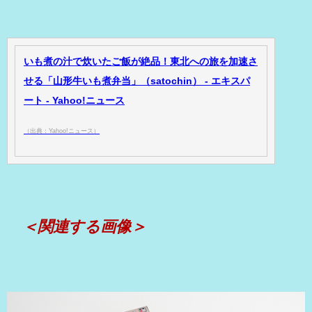
いも煮の汁で炊いたご飯が絶品！東北への旅を加速さ
せる「山形牛いも煮弁当」（satochin） - エキスパ
ート - Yahoo!ニュース
（出典：Yahoo!ニュース）
＜関連する画像＞