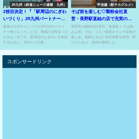
JR九州（鉄道ニュース速報 九州）
甲信越（駅チカグルメ）
2校目決定！『「駅周辺のにぎわ
そば前を楽しむ♡製粉会社直
いづくり」JR九州パートナー
営・長野駅直結の店で充実の郷
校！東海学園前駅が楽しみ！
土料理とそばを堪能♡
東海大九州キャンパスがJR九州のパート
長野市の製粉会社直営「食楽彩々 そば処
ナー校となったことは、地域の活性化への
みよ田」では、コスパ抜群のランチ定食が
大きな一歩です。駅周辺のにぎわいを創出
楽しめ、新鮮なそばと地元食材を使用。駅
するために、学生たちの新...
ビルにあり、信州の美味しさ...
スポンサードリンク