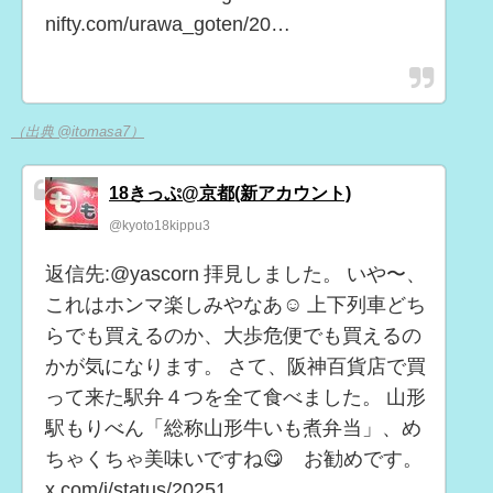
nifty.com/urawa_goten/20…
（出典 @itomasa7）
18きっぷ@京都(新アカウント)
@kyoto18kippu3
返信先:@yascorn 拝見しました。 いや〜、
これはホンマ楽しみやなあ☺️ 上下列車どち
らでも買えるのか、大歩危便でも買えるの
かが気になります。 さて、阪神百貨店で買
って来た駅弁４つを全て食べました。 山形
駅もりべん「総称山形牛いも煮弁当」、め
ちゃくちゃ美味いですね😋 お勧めです。
x.com/i/status/20251…