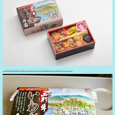
（出典 山形 駅弁 牛めし弁当 やまもり弁当 みちのく弁当 もりべん）