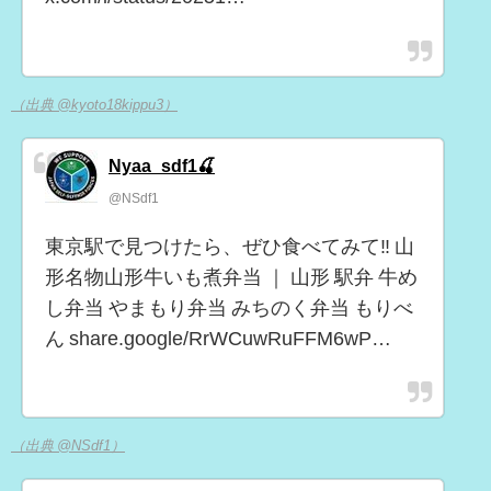
（出典 @kyoto18kippu3）
Nyaa_sdf1🍒
@NSdf1
東京駅で見つけたら、ぜひ食べてみて‼️ 山
形名物山形牛いも煮弁当 ｜ 山形 駅弁 牛め
し弁当 やまもり弁当 みちのく弁当 もりべ
ん share.google/RrWCuwRuFFM6wP…
（出典 @NSdf1）