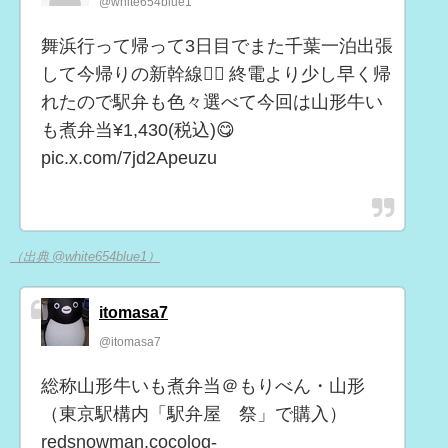
@white654blue1
舞浜行って帰って3日目でまた千葉一泊出張
して今帰りの新幹線😮‍💨 終電より少し早く帰
れたので駅弁も色々選べて今回は山形牛い
も煮弁当¥1,430(税込)😋
pic.x.com/7jd2Apeuzu
（出典 @white654blue1）
itomasa7
@itomasa7
総称山形牛いも煮弁当＠もりべん・山形
（東京駅構内「駅弁屋 祭」で購入）
redsnowman.cocolog-