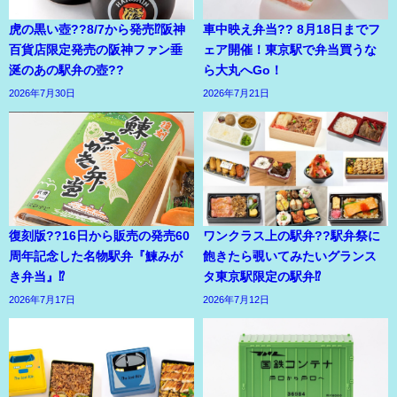
虎の黒い壺??8/7から発売⁉阪神
車中映え弁当?? 8月18日までフ
百貨店限定発売の阪神ファン垂
ェア開催！東京駅で弁当買うな
涎のあの駅弁の壺??
ら大丸へGo！
2026年7月30日
2026年7月21日
復刻版??16日から販売の発売60
ワンクラス上の駅弁??駅弁祭に
周年記念した名物駅弁『鰊みが
飽きたら覗いてみたいグランス
き弁当』⁉
タ東京駅限定の駅弁⁉
2026年7月17日
2026年7月12日