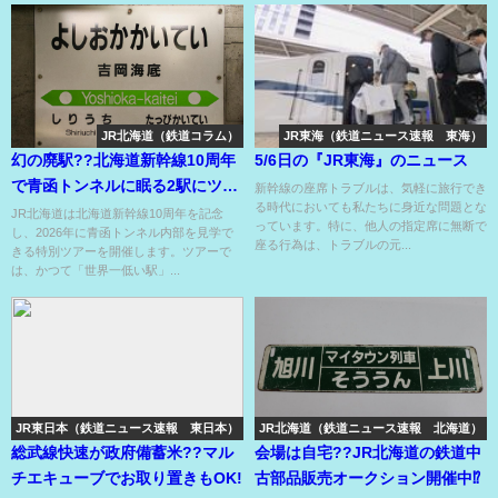
JR北海道（鉄道コラム）
JR東海（鉄道ニュース速報 東海）
幻の廃駅??北海道新幹線10周年
5/6日の『JR東海』のニュース
で青函トンネルに眠る2駅にツア
新幹線の座席トラブルは、気軽に旅行でき
る時代においても私たちに身近な問題とな
ーで行ける⁉
JR北海道は北海道新幹線10周年を記念
っています。特に、他人の指定席に無断で
し、2026年に青函トンネル内部を見学で
座る行為は、トラブルの元...
きる特別ツアーを開催します。ツアーで
は、かつて「世界一低い駅」...
JR東日本（鉄道ニュース速報 東日本）
JR北海道（鉄道ニュース速報 北海道）
総武線快速が政府備蓄米??マル
会場は自宅??JR北海道の鉄道中
チエキューブでお取り置きもOK!
古部品販売オークション開催中⁉