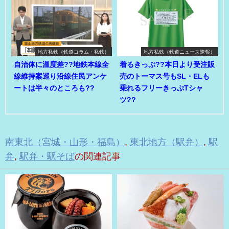
地方私鉄（鉄道コラム・私鉄）
地方私鉄（鉄道ニュース速報）
自治体に温度差??地鉄本線全
着るきっぷ??本日より受注販
線維持案巡り沿線住民アンケ
売のトーマス号もSL・ELも
ートは半々のところも??
乗れるフリーきっぷTシャ
ツ??
南東北（宮城・山形・福島）
,
東北地方（駅弁）
,
駅
弁
,
駅弁・駅そば
の関連記事