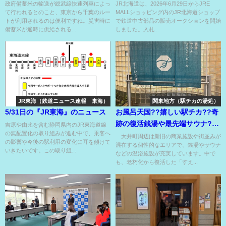
政府備蓄米の輸送が総武線快速列車によっ
JR北海道は、2026年6月29日からJRE
て行われるとのこと、東京から千葉のルー
MALLショッピング内のJR北海道ショップ
トが利用されるのは便利ですね。災害時に
で鉄道中古部品の販売オークションを開始
備蓄米が適時に供給される...
しました。入札...
JR東海（鉄道ニュース速報 東海）
関東地方（駅チカの湯処）
5/31日の『JR東海』のニュース
お風呂天国??嬉しい駅チカ??奇
跡の復活銭湯や最先端サウナ??
吉原や由比を含む静岡県内のJR東海道線
の無配置化の取り組みが進む中で、乗客へ
大井町銭湯&サウナ5選
大井町周辺は新旧の商業施設や街並みが
の影響や今後の駅利用の変化に耳を傾けて
混在する個性的なエリアで、銭湯やサウナ
いきたいです。この取り組...
などの温浴施設が充実しています。中で
も、老朽化から復活した「すえ...