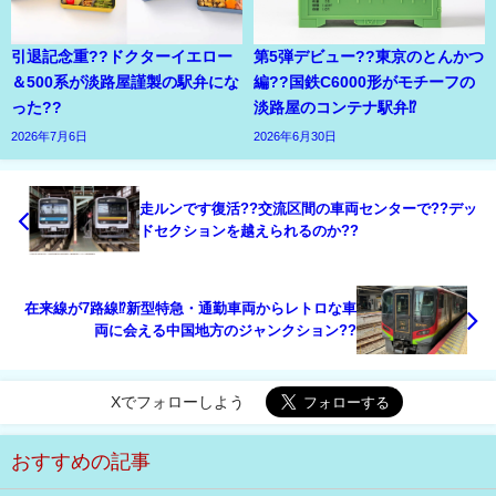
引退記念重??ドクターイエロー
第5弾デビュー??東京のとんかつ
＆500系が淡路屋謹製の駅弁にな
編??国鉄C6000形がモチーフの
った??
淡路屋のコンテナ駅弁⁉
2026年7月6日
2026年6月30日
走ルンです復活??交流区間の車両センターで??デッ
ドセクションを越えられるのか??
在来線が7路線⁉新型特急・通勤車両からレトロな車
両に会える中国地方のジャンクション??
Xでフォローしよう
おすすめの記事