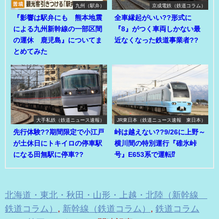
九州（駅弁）
京成電鉄（鉄道コラム）
『影響は駅弁にも 熊本地震
全車縁起がいい??形式に
による九州新幹線の一部区間
『8』がつく車両しかない最
の運休 鹿児島』についてま
近なくなった鉄道事業者??
とめてみた
大手私鉄（鉄道ニュース速報）
JR東日本（鉄道ニュース速報 東日本）
先行体験??期間限定で小江戸
峠は越えない??9/26に上野～
が土休日にトキイロの停車駅
横川間の特別運行『碓氷峠
になる田無駅に停車??
号』E653系で運転⁉
北海道・東北・秋田・山形・上越・北陸（新幹線
鉄道コラム）
,
新幹線（鉄道コラム）
,
鉄道コラム