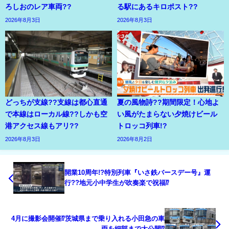
ろしおのレア車両??
る駅にあるキロポスト??
2026年8月3日
2026年8月3日
どっちが支線??支線は都心直通
夏の風物詩??期間限定！心地よ
で本線はローカル線??しかも空
い風がたまらない夕焼けビール
港アクセス線もアリ??
トロッコ列車!?
2026年8月3日
2026年8月2日
開業10周年!?特別列車『いさ鉄バースデー号』運
行??地元小中学生が吹奏楽で祝福⁉
4月に撮影会開催⁉茨城県まで乗り入れる小田急の車
両を細部まで大公開⁉