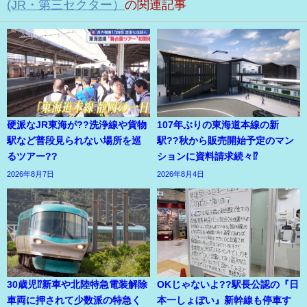
(JR・第三セクター）
の関連記事
硬派なJR東海が??洗浄線や貨物
107年ぶりの東海道本線の新
駅など普段見られない場所を巡
駅??秋から販売開始予定のマン
るツアー??
ションに資料請求続々⁉
2026年8月7日
2026年8月4日
30歳児⁉新車や北陸特急電装解除
OKじゃないよ??駅長公認の『日
車両に押されて少数派の特急く
本一しょぼい』新幹線も停車す