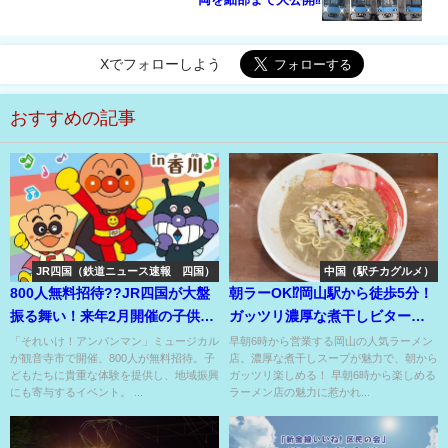
Xでフォローしよう
おすすめの記事
JR四国（鉄道ニュース速報 四国）
中国（駅チカグルメ）
800人無料招待??JR四国が大盤
朝ラーOK⁉岡山駅から徒歩5分！
振る舞い！来年2月開催の子供に
ガッツリ濃厚な煮干しビターが
大人気のミュージカル??
魅惑のラーメン店⁉
「それいけ！アンパンマン」ミュージカル
早朝6時から営業する岡山の人気ラーメン
が観音寺市で開催、800人が無料招待。子
店。濃厚な煮干しスープが魅力で、朝から
どもたちに貴重な体験を提供し、地域振興
ガッツリ楽しめる！ 早朝6時から楽しめる
にも寄与するイベント。 ...
ラーメン店の魅力に惹かれ...