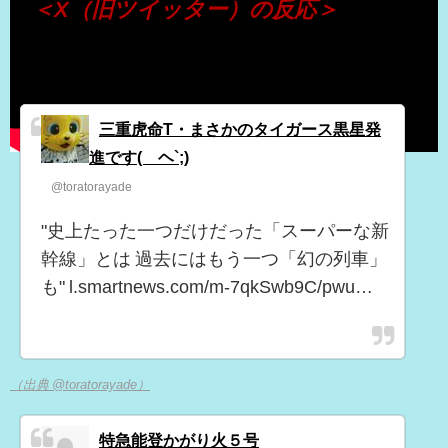
＜X（旧ツイッター）の反応＞
三重虎命T・まさかのタイガース黒星発
進です(´ヘ`;)
@toratorayade
"史上たった一つだけだった「スーパーな新
幹線」とは 過去にはもう一つ「幻の列車」
も" l.smartnews.com/m-7qkSwb9C/pwu…
（出典 @toratorayade）
特急能登かがり火５号