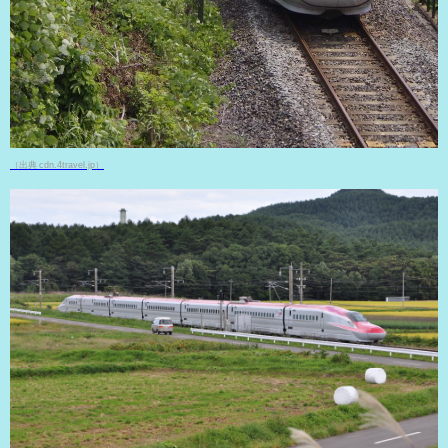
（出典 cdn.4travel.jp）