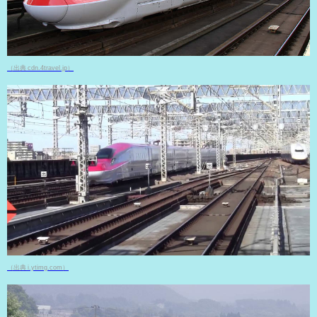
（出典 cdn.4travel.jp）
（出典 i.ytimg.com）