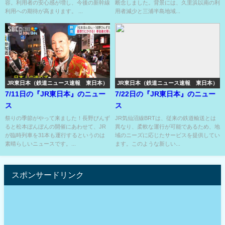
容。利用者の安心感が増し、今後の新幹線
断念しました。背景には、久里浜以南の利
利用への期待が高まります。 ...
用者減少と三浦半島地域...
JR東日本（鉄道ニュース速報 東日本）
JR東日本（鉄道ニュース速報 東日本）
7/11日の『JR東日本』のニュー
7/22日の『JR東日本』のニュー
ス
ス
祭りの季節がやって来ました！長野びんず
JR気仙沼線BRTは、従来の鉄道輸送とは
ると松本ぼんぼんの開催にあわせて、JR
異なり、柔軟な運行が可能であるため、地
が臨時列車を31本も運行するというのは
域のニーズに応じたサービスを提供してい
素晴らしいニュースです。...
ます。このような新しい...
スポンサードリンク