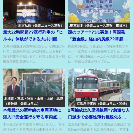
地方私鉄（鉄道ニュース速報）
JR東日本（鉄道ニュース速報 東日本）
最大22時間超??夜行列車の『ヒ
謎のツアー??3/1実施！両国発
ルネ』体験ができる大井川鐵道
『新金線』経由内房線??常磐線
12系ツアー⁉
入線後、総武線にどう戻る？
大井川鐵道は2026年6月27日から28日にか
両国駅3番線から新金線への特別体験ツア
けて、総運転時間が約22時間となる夜行
ー。千葉方面への移動過程も楽しめ、話題
急行列車を運転します。列車は新金谷～川
に。 両国駅3番線ホームからの新金線の旅
根温泉笹間渡間など...
は、特別な体験が待ってい...
北海道・東北・秋田・山形・上越・北陸
（新幹線 鉄道コラム）
京浜急行電鉄（鉄道コラム・私鉄）
本州最北の新幹線の車両基地に
2両編成は久里浜線用??急激な人
潜入!?安全運行を守る車両点検
口減少で必要性薄れ複線化を凍
に密着！
結した京急久里浜線??
本州最北の新幹線車両基地に潜入し、安全
京浜急行電鉄は、京急久里浜線の単線区間
運行を支える車両点検の重要性を学ぶ内
6.2kmを複線化する計画を凍結し、事実上