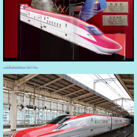
（出典 auctions.c.yimg.jp）