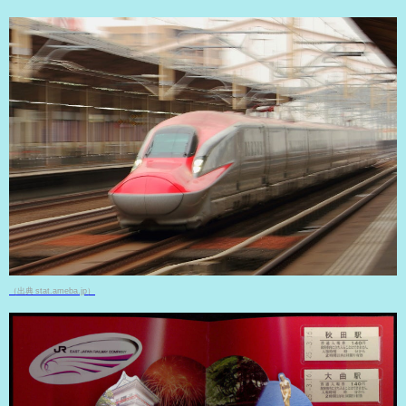
（出典 stat.ameba.jp）