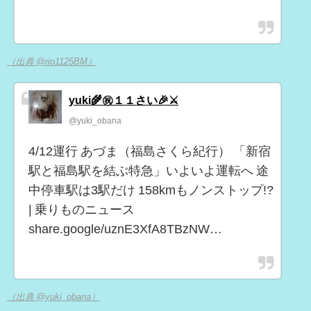
（出典 @rio1125BM）
yuki🌾㊗️１１さい🎉⚔
@yuki_obana
4/12運行 あづま（福島さくら紀行） 「新宿
駅と福島駅を結ぶ特急」いよいよ運転へ 途
中停車駅は3駅だけ 158kmもノンストップ!?
| 乗りものニュース
share.google/uznE3XfA8TBzNW…
（出典 @yuki_obana）