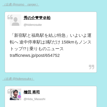
（出典 @momo__ranger）
秀の介💙💛＠柏
@hidenosuke
「新宿駅と福島駅を結ぶ特急」いよいよ運
転へ 途中停車駅は3駅だけ 158kmもノンス
トップ!? | 乗りものニュース
trafficnews.jp/post/654752
（出典 @hidenosuke）
檜田 将司
@Hida_Masashi