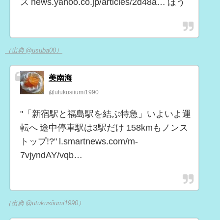
ス news.yahoo.co.jp/articles/2d48a… ほう
（出典 @usuba00）
美南海
@utukusiiumi1990
"「新宿駅と福島駅を結ぶ特急」いよいよ運
転へ 途中停車駅は3駅だけ 158kmもノンス
トップ!?" l.smartnews.com/m-
7vjyndAY/vqb…
（出典 @utukusiiumi1990）