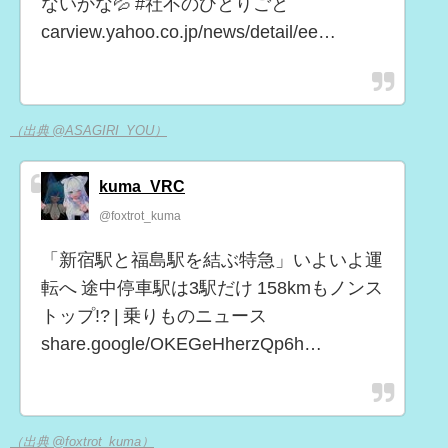
ないかな💦 #社不のひとりごと
carview.yahoo.co.jp/news/detail/ee…
（出典 @ASAGIRI_YOU）
kuma_VRC
@foxtrot_kuma
「新宿駅と福島駅を結ぶ特急」いよいよ運
転へ 途中停車駅は3駅だけ 158kmもノンス
トップ!? | 乗りものニュース
share.google/OKEGeHherzQp6h…
（出典 @foxtrot_kuma）