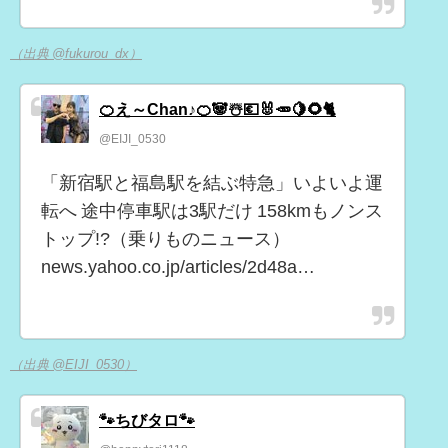
（出典 @fukurou_dx）
🍊え～Chan♪🍊🐼☃️💶🐰🥕🍋🌻🐈
@EIJI_0530
「新宿駅と福島駅を結ぶ特急」いよいよ運
転へ 途中停車駅は3駅だけ 158kmもノンス
トップ!?（乗りものニュース）
news.yahoo.co.jp/articles/2d48a…
（出典 @EIJI_0530）
🐾ちびタロ🐾