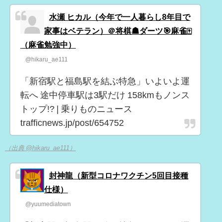
水瀬 ヒカル（今年で一人暮らし8年目で
家事はベテラン）＠将棋☗ダーツ🎯麻雀🀄
（麻雀勉強中）
@hikaru_ae111
「新宿駅と福島駅を結ぶ特急」いよいよ運
転へ 途中停車駅は3駅だけ 158kmもノンス
トップ!? | 乗りものニュース
trafficnews.jp/post/654752
（出典 @hikaru_ae111）
封神龍（新型コロナワクチン5回目接種
仕様）
@yuumediatown