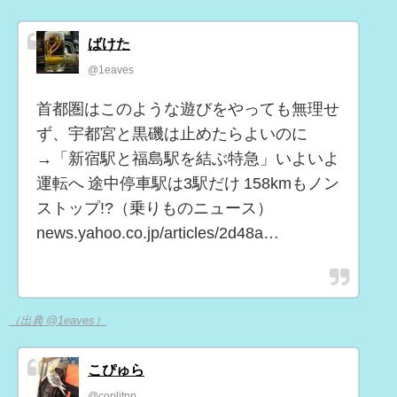
ばけた
@1eaves
首都圏はこのような遊びをやっても無理せ
ず、宇都宮と黒磯は止めたらよいのに
→「新宿駅と福島駅を結ぶ特急」いよいよ
運転へ 途中停車駅は3駅だけ 158kmもノン
ストップ!?（乗りものニュース）
news.yahoo.co.jp/articles/2d48a…
（出典 @1eaves）
こぴゅら
@coplitnp