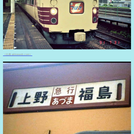
（出典 akkieweb.com）