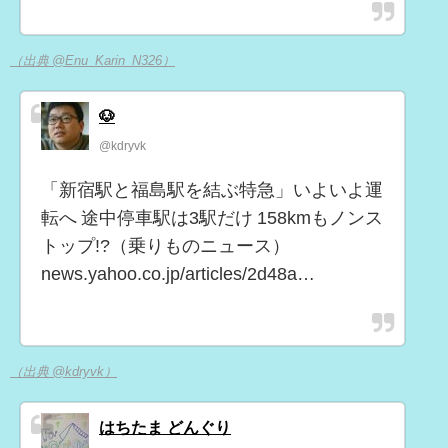
（出典 @Enu_Karin_N326）
🐶
@kdryvk
「新宿駅と福島駅を結ぶ特急」いよいよ運
転へ 途中停車駅は3駅だけ 158kmもノンス
トップ!?（乗りものニュース）
news.yahoo.co.jp/articles/2d48a…
（出典 @kdryvk）
はちたま どんぐり