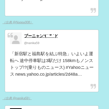
（出典 @Nuppu008）
プーニャン◝( ˙ ꒳ ˙ )◜
@nanika59
「新宿駅と福島駅を結ぶ特急」いよいよ運
転へ 途中停車駅は3駅だけ 158kmもノンス
トップ!?(乗りものニュース) #Yahooニュー
ス news.yahoo.co.jp/articles/2d48a…
（出典 @nanika59）