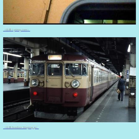
（出典 i.ytimg.com）
（出典 livedoor.blogimg.jp）