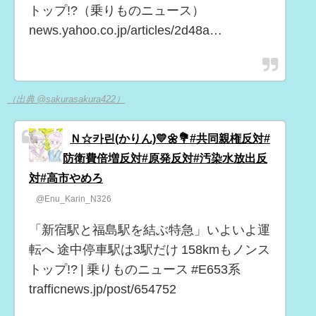
トップ!?（乗りものニュース）
news.yahoo.co.jp/articles/2d48a…
（出典 @sakurasakura422）
Ｎ☆카린(かりん)💛🌼💐#共同親権反対#
防衛費倍増反対#原発反対#汚染水放出反
対#高市やめろ
@Enu_Karin_N326
「新宿駅と福島駅を結ぶ特急」いよいよ運
転へ 途中停車駅は3駅だけ 158kmもノンス
トップ!? | 乗りものニュース #E653系
trafficnews.jp/post/654752