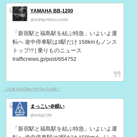
YAMAHA BB-1200
@AORtgYtW3nc1cHW
「新宿駅と福島駅を結ぶ特急」いよいよ運
転へ 途中停車駅は3駅だけ 158kmもノンス
トップ!? | 乗りものニュース
trafficnews.jp/post/654752
（出典 @AORtgYtW3nc1cHW）
まっこい＠眠い
@mcbg2199
「新宿駅と福島駅を結ぶ特急」いよいよ運