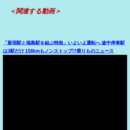
＜関連する動画＞
「新宿駅と福島駅を結ぶ特急」いよいよ運転へ 途中停車駅
は3駅だけ 158kmもノンストップ!?乗りものニュース