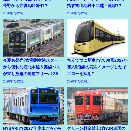
長野から往復3,000円??
指す富山地鉄不二越上滝線??
2026年7月26日
2026年7月25日
今夏も発売⁉女満別空港スタート
ちくてつに新車??7000形2027年
から便利な石北本線＆路線バス
導入⁉沿線の花をイメージしたイ
が乗り放題の周遊フリーパス⁉
エローを採用⁉
2026年7月22日
2026年7月16日
HYBARI??2027年度末ごろから
グリーン料金値上げ!?JR四国の