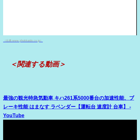
（出典 www.jrhokkaido.co.jp）
＜関連する動画＞
最強の観光特急気動車 キハ261系5000番台の加速性能、ブ
レーキ性能 はまなす ラベンダー【運転台 速度計 台車】 -
YouTube