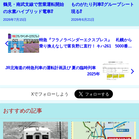
鶴見・南武支線で営業運転開始
ものがたり列車⁉グループシート
の水素ハイブリッド電車⁉
現る⁉
2026年7月15日
2026年6月21日
特急『フラノラベンダーエクスプレス』 札幌から
乗り換えなしで富良野に直行！ キハ261 5000番
台 ラベンダー編成
JR北海道の特急列車の運転計画及び 夏の臨時列車
2025年
Xでフォローしよう
おすすめの記事