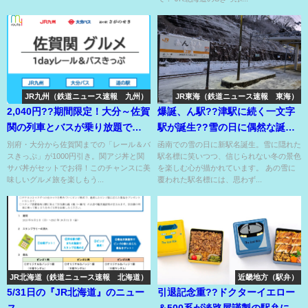
JR九州（鉄道ニュース速報 九州）
JR東海（鉄道ニュース速報 東海）
2,040円??期間限定！大分～佐賀
爆誕、ん駅??津駅に続く一文字
関の列車とバスが乗り放題で関
駅が誕生??雪の日に偶然な誕
アジor関サバ丼付き??
生??
別府・大分から佐賀関までの「レール＆バ
函南での雪の日に新駅名誕生。雪に隠れた
スきっぷ」が1000円引き。関アジ丼と関
駅名標に笑いつつ、信じられない冬の景色
サバ丼がセットでお得！このチャンスに美
を楽しむ心が描かれています。 あの雪に
味しいグルメ旅を楽しもう...
覆われた駅名標には、思わず...
JR北海道（鉄道ニュース速報 北海道）
近畿地方（駅弁）
5/31日の『JR北海道』のニュー
引退記念重??ドクターイエロー