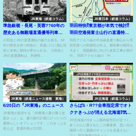
JR東海（鉄道コラム）
JR東日本（鉄道コラム）
準急銀嶺・長尾・芙蓉??60年の
羽田特快⁇東京都が本気で検討⁇
歴史ある御殿場直通優等列車が
羽田空港発富士山行の直通特急
ピンチを迎える??
も夢ではない!?
小田急とJRの直通運転の魅力を探る。60
羽田アクセス線の中央線直通で都心から羽
年の歴史を持つ特急が、高速バスに挑む現
田空港への利便性が向上。都知事の期待も
状と未来に期待が寄せられる。 小田急と
大きく、課題解決に向けた改良工事が進行
JRの直通運転は、利便性...
中。 羽田アクセス線の「中...
JR東海（鉄道ニュース速報 東海）
JR北海道（鉄道コラム）
6/20日の『JR東海』のニュース
さらばS・R??全車指定席でオト
クナきっぷが消える北海道⁉気重
JR東海が提供する「JR東海☆夏の乗り放
題きっぷ」は、夏の旅行計画にぴったりの
で面倒なえきねっと購入へ⁉
JR北海道のSきっぷ最終販売日が近づく。
素晴らしいオプションです。このきっぷを
多くの人に愛されたこの乗車券、思い出の
使えば、普通列車が2日間...
場所へ行く最後のチャンスを見逃さない
で！ JR北海道のSきっぷ...