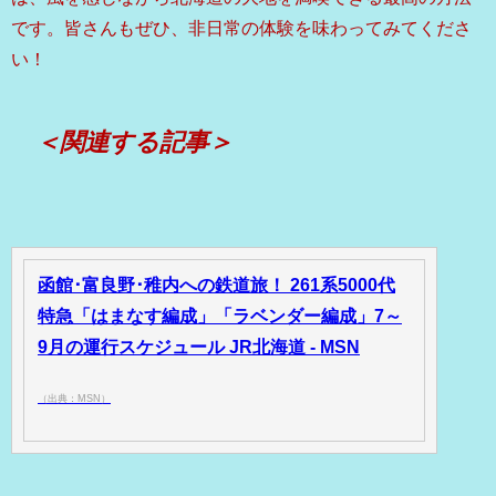
です。皆さんもぜひ、非日常の体験を味わってみてくださ
い！
＜関連する記事＞
函館･富良野･稚内への鉄道旅！ 261系5000代
特急「はまなす編成」「ラベンダー編成」7～
9月の運行スケジュール JR北海道 - MSN
（出典：MSN）