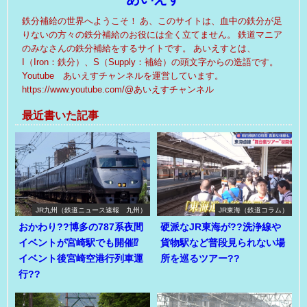
鉄分補給の世界へようこそ！ あ、このサイトは、血中の鉄分が足
りないの方々の鉄分補給のお役には全く立てません。 鉄道マニア
のみなさんの鉄分補給をするサイトです。 あいえすとは、
I（Iron：鉄分）、S（Supply：補給）の頭文字からの造語です。
Youtube あいえすチャンネルを運営しています。
https://www.youtube.com/@あいえすチャンネル
最近書いた記事
JR九州（鉄道ニュース速報 九州）
JR東海（鉄道コラム）
おかわり??博多の787系夜間
硬派なJR東海が??洗浄線や
イベントが宮崎駅でも開催⁉
貨物駅など普段見られない場
イベント後宮崎空港行列車運
所を巡るツアー??
行??