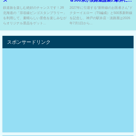
ス
＆500系が淡路屋謹製の駅弁にな
った??
鉄道旅を楽しむ絶好のチャンスです！JR
2027年に引退する“新幹線のお医者さん”ド
北海道の「宗谷線ビンゴスタンプラリー」
クターイエロー（T5編成）と500系新幹線
を利用して、素晴らしい景色を楽しみなが
を記念し、神戸の駅弁店・淡路屋は2026
らオリジナル景品をゲット...
年7月1日から...
スポンサードリンク