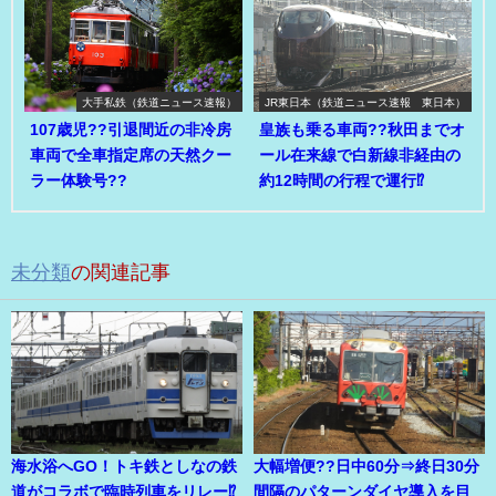
大手私鉄（鉄道ニュース速報）
JR東日本（鉄道ニュース速報 東日本）
107歳児??引退間近の非冷房
皇族も乗る車両??秋田までオ
車両で全車指定席の天然クー
ール在来線で白新線非経由の
ラー体験号??
約12時間の行程で運行⁉
未分類
の関連記事
海水浴へGO！トキ鉄としなの鉄
大幅増便??日中60分⇒終日30分
道がコラボで臨時列車をリレー⁉
間隔のパターンダイヤ導入を目