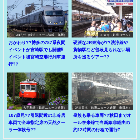
JR九州（鉄道ニュース速報 九州）
JR東海（鉄道コラム）
おかわり??博多の787系夜間
硬派なJR東海が??洗浄線や
イベントが宮崎駅でも開催⁉
貨物駅など普段見られない場
イベント後宮崎空港行列車運
所を巡るツアー??
行??
大手私鉄（鉄道ニュース速報）
JR東日本（鉄道ニュース速報 東日本）
107歳児??引退間近の非冷房
皇族も乗る車両??秋田までオ
車両で全車指定席の天然クー
ール在来線で白新線非経由の
ラー体験号??
約12時間の行程で運行⁉