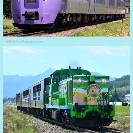
（出典 hino-bashi.up.seesaa.net）