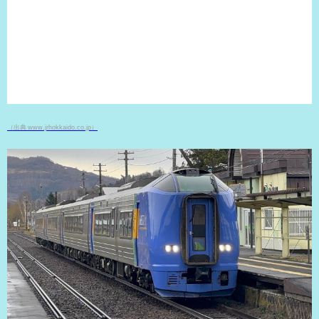
（出典 www.jrhokkaido.co.jp）