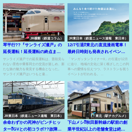
JR横断（鉄道コラム）
JR東日本（鉄道ニュース速報 東日本）
琴平行??『サンライズ瀬戸』の
12/7引退⁉東北の直流漫画電車！
延長運転！延長運転の終点まで
最終日時刻も発表されイベント
乗ると別世界⁉
で盛大に見送り⁉
サンライズ瀬戸での延長運転は、普段見ら
「マンガッタンライナーII」の引退が12月
れない景色や乗客同士の交流が楽しめ、新
に迫り、地域の文化に深く根ざしたこの列
たな旅の魅力を発見する機会となった。
車への愛情を伝えつつ、ラストランを祝う
サンライズ瀬戸はいつもと違...
イベントが行われる。 ...
JR東日本（鉄道ニュース速報 東日本）
東北（駅チカグルメ）
余命わずかの死神がピンチヒッ
下山メシ⁇秋田新幹線の駅前の創
ター⁇GVとの初コラボ??故障の
業半世紀以上の老舗食堂は絶品