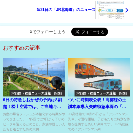
5/31日の『JR北海道』のニュース
Xでフォローしよう
おすすめの記事
JR四国（鉄道ニュース速報 四国）
JR四国（鉄道ニュース速報 四国）
9日の特急しおかぜの予約は8割
ついに時刻表公表！高徳線の土
超！松山空港では、ご当地キャ
讃本線導入失敗特急車両の『ア
ラがお出迎え！
ンパンマン列車』！
お盆の帰省ラッシュが本格化する時期がや
JR高徳線で10月25日から「アンパンマン
ってきました。JR四国では9日から下りの
列車」が運行開始。子どもたちに特別な体
ピークを迎えるとのこと。家族や親しい人
験を提供する楽しい列車です。 JR高徳線
たちと過ごすための大切...
での「アンパンマン列...