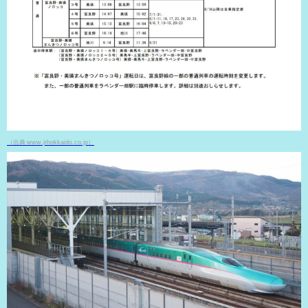
（出典 www.jrhokkaido.co.jp
）