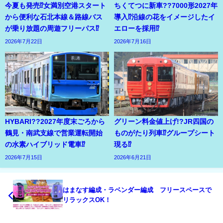
今夏も発売⁉女満別空港スタート
ちくてつに新車??7000形2027年
から便利な石北本線＆路線バス
導入⁉沿線の花をイメージしたイ
が乗り放題の周遊フリーパス⁉
エローを採用⁉
2026年7月22日
2026年7月16日
HYBARI??2027年度末ごろから
グリーン料金値上げ!?JR四国の
鶴見・南武支線で営業運転開始
ものがたり列車⁉グループシート
の水素ハイブリッド電車⁉
現る⁉
2026年7月15日
2026年6月21日
はまなす編成・ラベンダー編成 フリースペースで
リラックスOK！