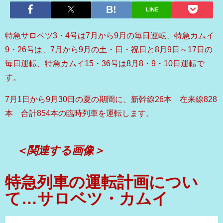
LINE
特急サロベツ
3
・
4
号は
7
月から
9
月の毎日運転、特急カムイ
9
・
26
号は、
7
月から
9
月の土・日・祝日と
8
月
9
日～
17
日の
毎日運転、特急カムイ
15
・
36
号は
8
月
8
・
9
・
10
日運転で
す。
7月1日から9月30日の夏の期間に、新幹線26本 在来線828
本 合計854本の臨時列車を運転します。
＜関連する画像＞
特急列車の運転計画につい
て…サロベツ・カムイ