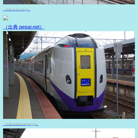
（出典 tk.ismcdn.jp）
（出典 pepar.net）
（出典 livedoor.blogimg.jp）