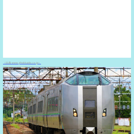
（出典 www.jrhokkaido.co.jp
）