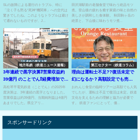
SL代走で実現！
モツ煮が看板メニュー⁇
SLの故障による運行のトラブル、特に
田沢湖駅前の老舗食堂で味わう絶品モツ
「泣く子も黙る“死神”機関車」への交代は
煮。登山後の疲れを癒す家庭の味と自然の
驚きでしたね。このようなトラブルは避け
美しさが調和した食体験。 秋田駒ヶ岳の
て通れないものですが、J...
絶景と、下山後に味わうモツ煮...
地方私鉄（鉄道ニュース速報）
第三セクター（鉄道コラム）
3年連続で黒字決算⁉営業収益約
理由は運転士不足??復活未定で
39億円 のことでん⁉経費増加で実
幻になるか？高額設定でも売れ
は苦しい??
に売れた臨時ツアー⁉
高松琴平電気鉄道（ことでん）の2025年
おれんじ食堂の臨時ツアーは高額でも人気
度決算は、3年連続の黒字となりました。
でしたが、運転士不足で復活は未定。鉄道
営業収益は約39億円、当期純利益は4億円
文化を支えるための理解と協力が必要で
あまりでした。県立アリ...
す。 鉄道ファンにとって、価...
スポンサードリンク