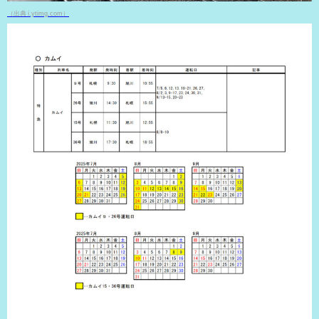
（出典 i.ytimg.com）