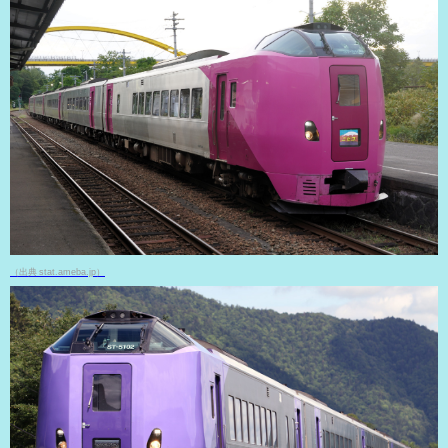
（出典 stat.ameba.jp）