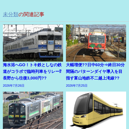
未分類
の関連記事
海水浴へGO！トキ鉄としなの鉄
大幅増便??日中60分⇒終日30分
道がコラボで臨時列車をリレー⁉
間隔のパターンダイヤ導入を目
長野から往復3,000円??
指す富山地鉄不二越上滝線??
2026年7月26日
2026年7月25日