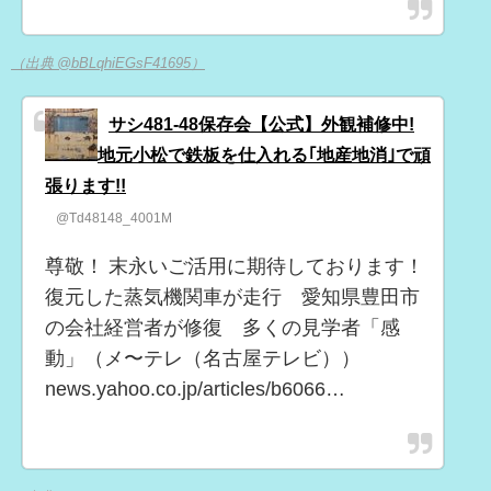
（出典 @bBLqhiEGsF41695）
サシ481-48保存会【公式】外観補修中!
地元小松で鉄板を仕入れる｢地産地消｣で頑
張ります!!
@Td48148_4001M
尊敬！ 末永いご活用に期待しております！
復元した蒸気機関車が走行 愛知県豊田市
の会社経営者が修復 多くの見学者「感
動」（メ〜テレ（名古屋テレビ））
news.yahoo.co.jp/articles/b6066…