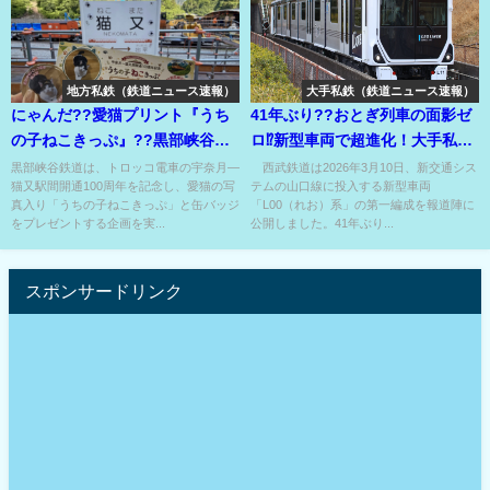
地方私鉄（鉄道ニュース速報）
大手私鉄（鉄道ニュース速報）
にゃんだ??愛猫プリント『うち
41年ぶり??おとぎ列車の面影ゼ
の子ねこきっぷ』??黒部峡谷鉄
ロ⁉新型車両で超進化！大手私鉄
道の猫又駅開通１００年記念⁉
で唯一の案内軌条式鉄道!?
黒部峡谷鉄道は、トロッコ電車の宇奈月―
西武鉄道は2026年3月10日、新交通シス
猫又駅間開通100周年を記念し、愛猫の写
テムの山口線に投入する新型車両
真入り「うちの子ねこきっぷ」と缶バッジ
「L00（れお）系」の第一編成を報道陣に
をプレゼントする企画を実...
公開しました。41年ぶり...
スポンサードリンク