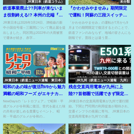
JR東日本（鉄道コラム）
未分類
鉄道事業廃止??列車が来ないま
『かわせみやませみ』期間限定
ま役割終える!? 本州の北端『最
で運転！阿蘇の三段スイッチバ
果ての終着駅』??
ックに挑む?!
JR東日本は2026年3月24日、津軽線の新
「かわせみやませみ」の運転が7月から9
中小国信号場～三厩間について廃止届を提
月までの期間限定で復活するとのことで、
出しました。同区間は2022年の大雨被害
鉄道ファンのみならず、地域の皆さんにも
で運休が続き、赤字...
朗報です。普段とは違う景...
JR東日本（鉄道ニュース速報 東日本）
JR九州（鉄道ニュース速報 九州）
昭和のあの味が復活⁇9/9から魅力
残念交直両用電車が九州に上
満載の昭和フーズ がエキナカコ
陸??首都圏で活躍できず限定活
ンビニにやってくる?!
躍地を九州へ拡大か??
NewDaysの「レトロフェア」で昭和・平
JR東日本の交直両用電車が九州で運行開
成グルメが令和風に復活。世代を超えた味
始。下関と門司間の利用促進が期待され、
の共有が楽しめる貴重なイベント。 昭
交通インフラの発展に寄与。 JR東日本の
和・平成のグルメが令和の...
交直両用電車が九州での運...