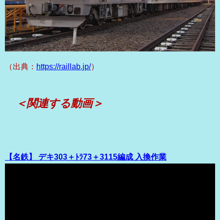
（出典：
https://raillab.jp/
）
＜関連する動画＞
【名鉄】 デキ303＋ﾄﾗ73＋3115編成 入換作業