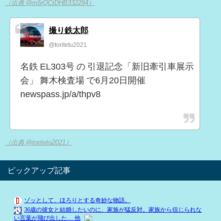
（出典 @m5rQCtDHB332294）
撮り鉄太郎
@toritetu2021
名鉄 EL303号 の 引退記念「新旧牽引車展示
会」 舞木検査場 で6月20日開催
newspass.jp/a/thpv8
（出典 @toritetu2021）
ピックアップ記事