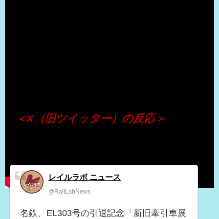
（出典 Youtube）
＜X（旧ツイッター）の反応＞
レイルラボ ニュース
@RailLabNews
名鉄、EL303号の引退記念「新旧牽引車展