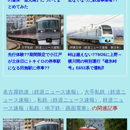
の運休 鹿児島』についてま
近なくなった鉄道事業者??
とめてみた
大手私鉄（鉄道ニュース速報）
JR東日本（鉄道ニュース速報 東日本）
先行体験??期間限定で小江戸
峠は越えない??9/26に上野～
が土休日にトキイロの停車駅
横川間の特別運行『碓氷峠
になる田無駅に停車??
号』E653系で運転⁉
名古屋鉄道（鉄道ニュース速報）
,
大手私鉄（鉄道ニ
ュース速報）
,
私鉄（鉄道ニュース速報）
,
鉄道ニュ
ース速報（私鉄・地下鉄・路面電車）
の関連記事