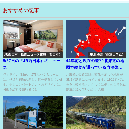
おすすめの記事
JR西日本（鉄道ニュース速報 西日本）
JR北海道（鉄道コラム）
5/27日の『JR西日本』のニュー
44年前と現在の差??北海道の地
ス
図で鉄道が通っている自治体に
赤く塗ったら……
ヴィアイン岡山の「273系やくもルーム」
北海道の鉄道路線の変化を示した地図が
は、鉄道と宿泊の新しい形を提案していま
SNSで話題になっています。1982年と現
す。セミコンパートメントのデザインは、
在を比較すると、かつては多くの自治体に
岡山を訪れる旅行者にと...
鉄道が通っていたが、現在...