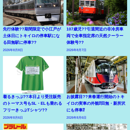
先行体験??期間限定で小江戸が
107歳児??引退間近の非冷房車
土休日にトキイロの停車駅にな
両で全車指定席の天然クーラー
る田無駅に停車??
体験号??
2026年8月8日
2026年8月7日
着るきっぷ??本日より受注販売
お披露目??来春運行開始のトキ
のトーマス号もSL・ELも乗れる
イロの実車の外観⁉田無・新所沢
フリーきっぷTシャツ??
にも停車⁉
2026年8月6日
2026年8月6日