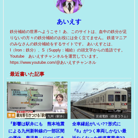
あいえす
鉄分補給の世界へようこそ！ あ、このサイトは、血中の鉄分が足
りないの方々の鉄分補給のお役には全く立てません。 鉄道マニア
のみなさんの鉄分補給をするサイトです。 あいえすとは、
I（Iron：鉄分）、S（Supply：補給）の頭文字からの造語です。
Youtube あいえすチャンネルを運営しています。
https://www.youtube.com/@あいえすチャンネル
最近書いた記事
九州（駅弁）
京成電鉄（鉄道コラム）
『影響は駅弁にも 熊本地震
全車縁起がいい??形式に
による九州新幹線の一部区間
『8』がつく車両しかない最