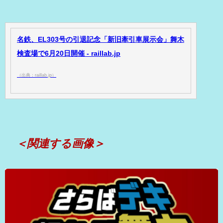
名鉄、EL303号の引退記念「新旧牽引車展示会」舞木
検査場で6月20日開催 - raillab.jp
（出典：raillab.jp）
＜関連する画像＞