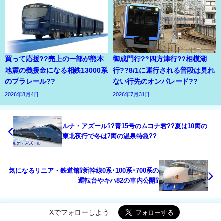
買って応援??売上の一部が熊本
御成門行??四方津行??相模湖
地震の義援金になる相鉄13000系
行??8/1に運行される普段は見れ
のプラレール??
ない行先のオンパレード??
2026年8月4日
2026年7月31日
ルナ・アズール??青15号のムコナ君??夏は10両の
東北夜行で冬は7両の温泉特急??
気になるリニア・鉄道館⁉新幹線0系･100系･700系の
運転台やキハ82の車内公開⁉
Xでフォローしよう