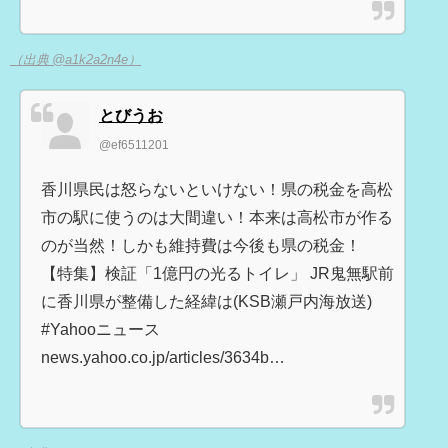
（出典 @a1k2a2n4e）
とびうお
@ef6511201
香川県民は怒らないといけない！県の税金を高松
市の駅に使うのは大間違い！本来は高松市が作る
のが当然！しかも維持費は今後も県の税金！
【特集】検証「1億円の光るトイレ」 JR鬼無駅前
に香川県が整備した経緯は(KSB瀬戸内海放送)
#Yahooニュース
news.yahoo.co.jp/articles/3634b…