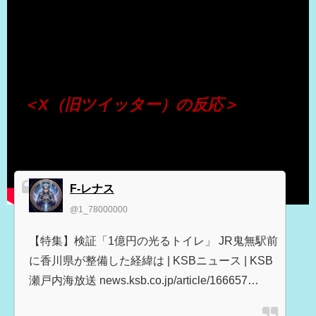
（出典 Youtube）
＜X（旧ツイッター）の反応＞
F-レナス
@1_78000000
【特集】検証「1億円の光るトイレ」 JR鬼無駅前
に香川県が整備した経緯は | KSBニュース | KSB
瀬戸内海放送 news.ksb.co.jp/article/166657…