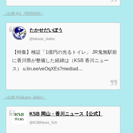
（出典 @1_78000000）
たかせだいぼう
@takase_daibo
【特集】検証「1億円の光るトイレ」 JR鬼無駅前
に香川県が整備した経緯は（KSB 香川ニュー
ス） u.lin.ee/veOqXEs?mediad…
（出典 @takase_daibo）
KSB 岡山・香川ニュース【公式】
@KSBNews_5ch