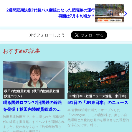
2週間延期決定⁉代替バス継続になった肥薩線の運行
再開は7月中旬頃か？
Xでフォローしよう
おすすめの記事
秋田内陸縦貫鉄道（秋田内陸縦貫鉄道
鉄道コラム）
JR東日本（鉄道ニュース速報 東日本）
眠る国鉄ロマン??旧国鉄の線路
5/1日の『JR東日本』のニュース
を発掘！秋田内陸縦貫鉄道のイ
JR青梅線沿線に新たにオープンした
「Satologue」。この宿泊棟は、美しい自
ベント
秋田県北秋田市で、土に埋もれた旧国鉄時
然環境と文化的な魅力を融合させた理想的
代の線路を掘り起こすイベントが開催され
な滞在先です。特に、...
ました。使われなくなって約40年放置さ
れていた貨物線を再活用し...