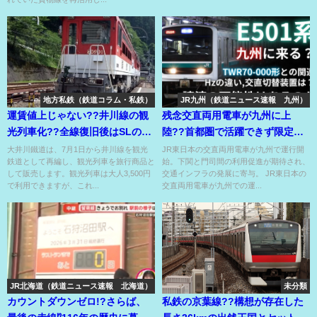
地方私鉄（鉄道コラム・私鉄）
JR九州（鉄道ニュース速報 九州）
運賃値上じゃない??井川線の観
残念交直両用電車が九州に上
光列車化??全線復旧後はSLのミ
陸??首都圏で活躍できず限定活
キストが走る日が来る??
躍地を九州へ拡大か??
大井川鐵道は、7月1日から井川線を観光
JR東日本の交直両用電車が九州で運行開
鉄道として再編し、観光列車を旅行商品と
始。下関と門司間の利用促進が期待され、
して販売します。観光列車は大人3,500円
交通インフラの発展に寄与。 JR東日本の
で利用できますが、これ...
交直両用電車が九州での運...
JR北海道（鉄道ニュース速報 北海道）
未分類
カウントダウンゼロ!?さらば、
私鉄の京葉線??構想が存在した