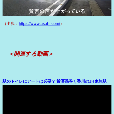
（出典：
https://www.asahi.com/
）
＜関連する動画＞
駅のトイレにアートは必要？ 賛否渦巻く香川のJR鬼無駅