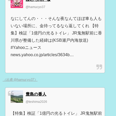
@hamucyo37
なにしてんの・・・そんな夜なんてほぼ車も人も
いない場所に、金待ってるなら返してくれ 【特
集】検証「1億円の光るトイレ」 JR鬼無駅前に香
川県が整備した経緯は(KSB瀬戸内海放送)
#Yahooニュース
news.yahoo.co.jp/articles/3634b…
（出典 @hamucyo37）
豊島の番人
@teshima2026
【特集】検証「1億円の光るトイレ」 JR鬼無駅前