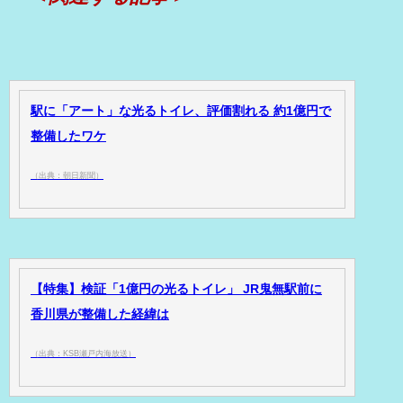
駅に「アート」な光るトイレ、評価割れる 約1億円で
整備したワケ
（出典：朝日新聞）
【特集】検証「1億円の光るトイレ」 JR鬼無駅前に
香川県が整備した経緯は
（出典：KSB瀬戸内海放送）