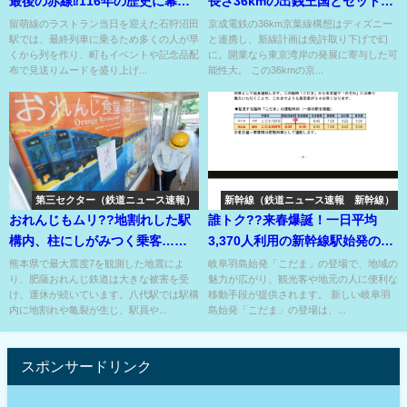
最後の赤線⁉116年の歴史に幕引
長さ36kmの出銭王国とセット??
き⁉
空港直通も視野!?
留萌線のラストラン当日を迎えた石狩沼田
京成電鉄の36km京葉線構想はディズニー
駅では、最終列車に乗るため多くの人が早
と連携し、新線計画は免許取り下げで幻
くから列を作り、町もイベントや記念品配
に。開業なら東京湾岸の発展に寄与した可
布で見送りムードを盛り上げ...
能性大。 この36kmの京...
第三セクター（鉄道ニュース速報）
新幹線（鉄道ニュース速報 新幹線）
おれんじもムリ??地割れした駅
誰トク??来春爆誕！一日平均
構内、柱にしがみつく乗客…観
3,370人利用の新幹線駅始発の朝
光列車も8月は中止⁉
のこだま??
熊本県で最大震度7を観測した地震によ
岐阜羽島始発「こだま」の登場で、地域の
り、肥薩おれんじ鉄道は大きな被害を受
魅力が広がり、観光客や地元の人に便利な
け、運休が続いています。八代駅では駅構
移動手段が提供されます。 新しい岐阜羽
内に地割れや亀裂が生じ、駅員や...
島始発「こだま」の登場は、...
スポンサードリンク