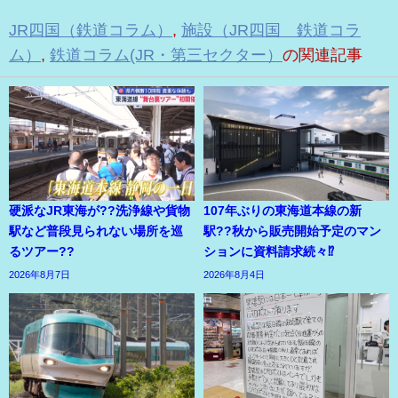
JR四国（鉄道コラム）
,
施設（JR四国 鉄道コラ
ム）
,
鉄道コラム(JR・第三セクター）
の関連記事
硬派なJR東海が??洗浄線や貨物
107年ぶりの東海道本線の新
駅など普段見られない場所を巡
駅??秋から販売開始予定のマン
るツアー??
ションに資料請求続々⁉
2026年8月7日
2026年8月4日