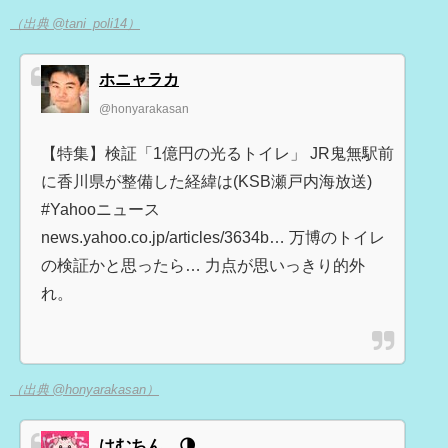
（出典 @tani_poli14）
ホニャラカ
@honyarakasan
【特集】検証「1億円の光るトイレ」 JR鬼無駅前
に香川県が整備した経緯は(KSB瀬戸内海放送)
#Yahooニュース
news.yahoo.co.jp/articles/3634b… 万博のトイレ
の検証かと思ったら… 力点が思いっきり的外
れ。
（出典 @honyarakasan）
はむちん。🌗