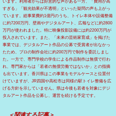
います。利用者からは好意的な声がある一方、「費用が高
すぎる」「観光効果が不透明」といった疑問の声も上がっ
ています。総事業費約1億円のうち、トイレ本体や設備整備
に約7200万円、壁画やデジタルアート、広報などに約2800
万円が使われました。特に映像投影設備には約2200万円が
投入されています。また、「未来の芸術家育成」を掲げた
事業では、デジタルアート作品の公募で受賞者が出なかっ
たため、プロの制作会社に約200万円で制作を委託しまし
た。一方で、専門学校の学生による作品制作は無償で行わ
れ、専門家からは「若者の無償労働ではないか」との指摘
も出ています。香川県はこの事業をモデルケースと位置付
けていますが、JR四国や高松市は同様の駅トイレ整備を広
げる方針を示していません。県は今後も若者を対象にデジ
タルアート作品を公募し、運営を続ける予定です。
＜関連する記事＞