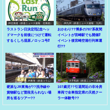
JR北海道（鉄道ニュース速報 北海道）
JR九州（鉄道ニュース速報 九州）
ラストラン日決定⁉記念ヘッ
おかわり??博多の787系夜間
ドマークを前後につけて運転
イベントが宮崎駅でも開催⁉
するくしろ湿原ノロッコ号⁉
イベント後宮崎空港行列車運
行??
JR東海（鉄道コラム）
大手私鉄（鉄道ニュース速報）
硬派なJR東海が??洗浄線や
107歳児??引退間近の非冷房
貨物駅など普段見られない場
車両で全車指定席の天然クー
所を巡るツアー??
ラー体験号??