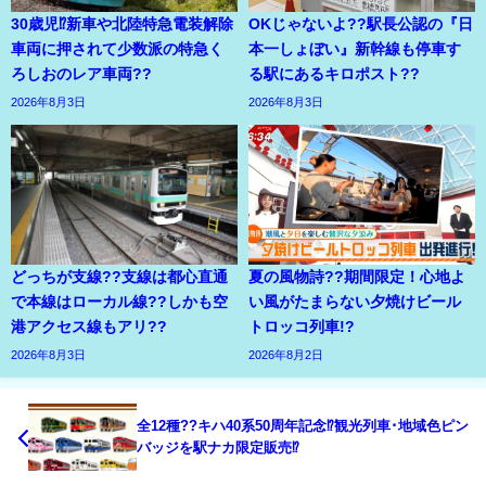
30歳児⁉新車や北陸特急電装解除
OKじゃないよ??駅長公認の『日
車両に押されて少数派の特急く
本一しょぼい』新幹線も停車す
ろしおのレア車両??
る駅にあるキロポスト??
2026年8月3日
2026年8月3日
どっちが支線??支線は都心直通
夏の風物詩??期間限定！心地よ
で本線はローカル線??しかも空
い風がたまらない夕焼けビール
港アクセス線もアリ??
トロッコ列車!?
2026年8月3日
2026年8月2日
全12種??キハ40系50周年記念⁉観光列車･地域色ピン
バッジを駅ナカ限定販売⁉