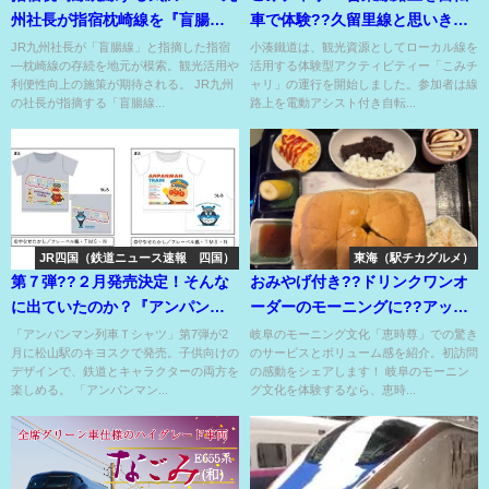
州社長が指宿枕崎線を『盲腸
車で体験??久留里線と思いきや
線』と発言・切り易さを示唆⁇
小湊鉄道で実現⁉
JR九州社長が「盲腸線」と指摘した指宿
小湊鐵道は、観光資源としてローカル線を
―枕崎線の存続を地元が模索。観光活用や
活用する体験型アクティビティー「こみチ
利便性向上の施策が期待される。 JR九州
ャリ」の運行を開始しました。参加者は線
の社長が指摘する「盲腸線...
路上を電動アシスト付き自転...
JR四国（鉄道ニュース速報 四国）
東海（駅チカグルメ）
第７弾??２月発売決定！そんな
おみやげ付き??ドリンクワンオ
に出ていたのか？『アンパンマ
ーダーのモーニングに??アップ
ン列車Ｔシャツ』⁉
グレードがすごすぎる??
「アンパンマン列車Ｔシャツ」第7弾が2
岐阜のモーニング文化「恵時尊」での驚き
月に松山駅のキヨスクで発売。子供向けの
のサービスとボリューム感を紹介。初訪問
デザインで、鉄道とキャラクターの両方を
の感動をシェアします！ 岐阜のモーニン
楽しめる。 「アンパンマン...
グ文化を体験するなら、恵時...