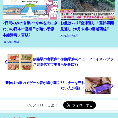
2日間のみの営業??今年も大にぎ
お盆はムリ⁉会津遠し！運転再開
わいの日本一営業日が短い予讃
見通しは8月末頃の磐越西線⁉
本線津島ノ宮駅⁉
2026年8月5日
2026年8月5日
釧路駅の裏駅弁??釧路駅弁のニューフェイス??プラ
ス容器代で市場食も駅弁に??
新幹線の車内でゲーム音が鳴り響く??マナーを守れ
ない人が増加！
Xでフォローしよう