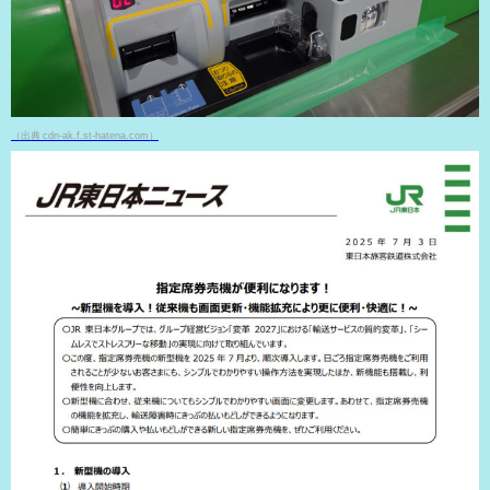
（出典 cdn-ak.f.st-hatena.com）