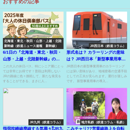
おすすめの記事
北海道・東北・秋田・山形・上越・北陸
新幹線（鉄道ニュース速報 新幹線）
JR西日本（鉄道コラム）
6/1日の『北海道・東北・秋田・
形式名は？ カラーリングの意味
山形・上越・北陸新幹線』のニ
は？ JR西日本「新型事業用車」
ュース
に迫る！
この大人の休日パス、特にシニア層にとっ
JR西日本の新型事業用車のカラーリング
ては非常にお得です！普段は利用しない
には深い意味があり、地域密着の交通手段
JRの路線に色々挑戦して、新たな発見を
としての工夫が見られます。運行が楽しみ
することができる、まさに人...
です。 新型事業用車の導入...
JR九州（鉄道コラム）
地方私鉄（鉄道コラム・私鉄）
指宿枕崎線廃線する気満々⁇JR九
こみチャリ??営業線路上を自転