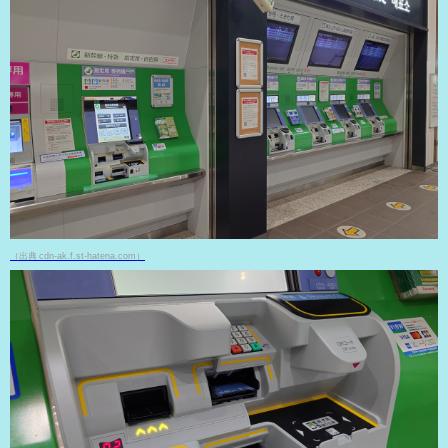
（出典 cdn-ak.f.st-hatena.com）