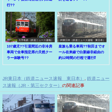
行??
大手私鉄（鉄道ニュース速報）
JR東日本（鉄道ニュース速報 東日本）
107歳児??引退間近の非冷房
皇族も乗る車両??秋田までオ
車両で全車指定席の天然クー
ール在来線で白新線非経由の
ラー体験号??
約12時間の行程で運行⁉
JR東日本（鉄道ニュース速報 東日本）
,
鉄道ニュー
ス速報（JR・第三セクター）
の関連記事