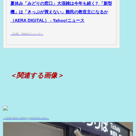
夏休み「みどりの窓口」大混雑は今年も続く? 「新型
機」は「きっぷが買えない」難民の救世主になるか
（AERA DIGITAL） - Yahoo!ニュース
（出典：Yahoo!ニュース）
＜関連する画像＞
（出典 news.railway-pressnet.com）