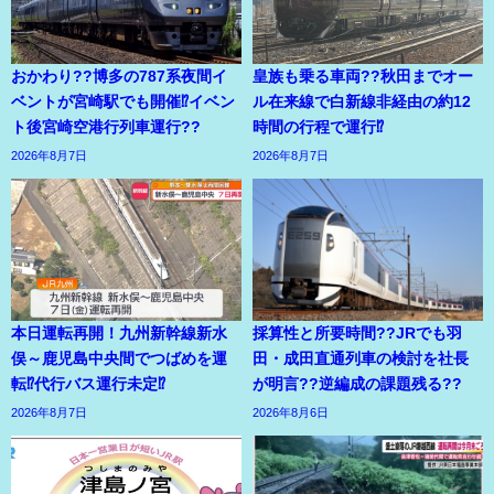
おかわり??博多の787系夜間イ
皇族も乗る車両??秋田までオー
ベントが宮崎駅でも開催⁉イベン
ル在来線で白新線非経由の約12
ト後宮崎空港行列車運行??
時間の行程で運行⁉
2026年8月7日
2026年8月7日
本日運転再開！九州新幹線新水
採算性と所要時間??JRでも羽
俣～鹿児島中央間でつばめを運
田・成田直通列車の検討を社長
転⁉代行バス運行未定⁉
が明言??逆編成の課題残る??
2026年8月7日
2026年8月6日