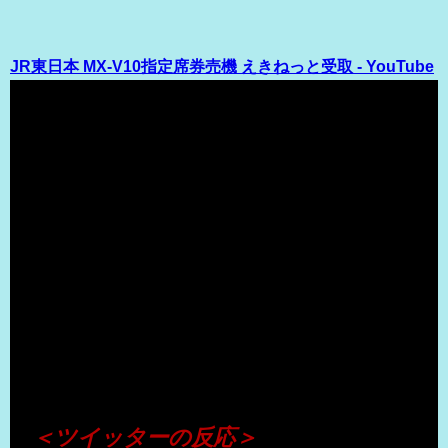
JR東日本 MX-V10指定席券売機 えきねっと受取 - YouTube
（出典 Youtube）
＜ツイッターの反応＞