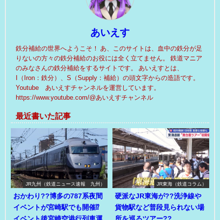
あいえす
鉄分補給の世界へようこそ！ あ、このサイトは、血中の鉄分が足
りないの方々の鉄分補給のお役には全く立てません。 鉄道マニア
のみなさんの鉄分補給をするサイトです。 あいえすとは、
I（Iron：鉄分）、S（Supply：補給）の頭文字からの造語です。
Youtube あいえすチャンネルを運営しています。
https://www.youtube.com/@あいえすチャンネル
最近書いた記事
JR九州（鉄道ニュース速報 九州）
JR東海（鉄道コラム）
おかわり??博多の787系夜間
硬派なJR東海が??洗浄線や
イベントが宮崎駅でも開催⁉
貨物駅など普段見られない場
イベント後宮崎空港行列車運
所を巡るツアー??