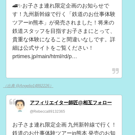
🚄✨お子さま連れ限定企画のお知らせで
す！九州新幹線で行く「鉄道のお仕事体験
ツアーin熊本」が発売されました！将来の
鉄道スタッフを目指すお子さまにとって、
貴重な体験になること間違いなしです。詳
細は公式サイトをご覧ください！
prtimes.jp/main/html/rd/p…
（出典 @Angeliq14892226）
アフィリエイター師匠@相互フォロー
@Rebecca89132365
お子さま連れ限定企画 九州新幹線で行く！
鉄道のお仕事体験ツアーin熊本 発売のお知