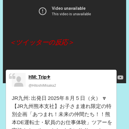
（出典 Youtube）
＜ツイッターの反応＞
HM: Trip✈
@HitoshiMisaka2
JR九州: 出発日 2025年８月５日（火） 🔽
【JR九州熊本支社】お子さま連れ限定の特
別企画「あつまれ！未来の仲間たち！！熊
本DE運転士・駅員のお仕事体験」ツアーを