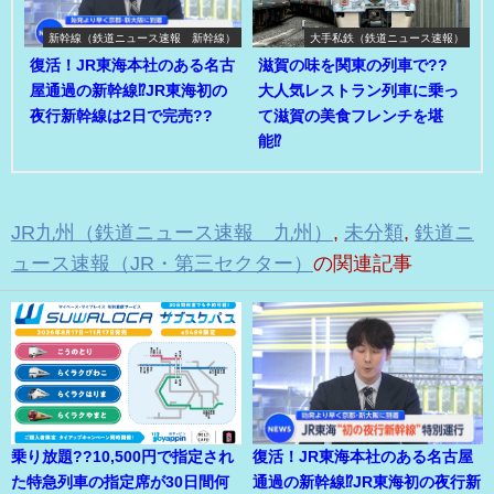
新幹線（鉄道ニュース速報 新幹線）
大手私鉄（鉄道ニュース速報）
復活！JR東海本社のある名古
滋賀の味を関東の列車で??
屋通過の新幹線⁉JR東海初の
大人気レストラン列車に乗っ
夜行新幹線は2日で完売??
て滋賀の美食フレンチを堪
能⁉
JR九州（鉄道ニュース速報 九州）
,
未分類
,
鉄道ニ
ュース速報（JR・第三セクター）
の関連記事
乗り放題??10,500円で指定され
復活！JR東海本社のある名古屋
た特急列車の指定席が30日間何
通過の新幹線⁉JR東海初の夜行新