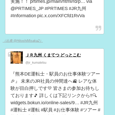
実施！！ prtimes.jp/main/html/rd/p… via
@PRTIMES_JP #PRTIMES #JR九州
#Information pic.x.com/XFCfd1RvVa
（出典 @HitoshiMisaka2）
ＪＲ九州 くまてつ どっとこむ
@jr_kumatetsu
『熊本DE運転士・駅員のお仕事体験ツアー
🎉』 未来のJR社員の仲間達へ🚉 レアな体
験が目白押しです💛 皆さまの参加お待ちし
ております🎵 詳しくは下記リンクから‼🔍
widgets.bokun.io/online-sales/9… #JR九州
#運転士 #運転 #駅員 #お仕事体験 #ツアー #