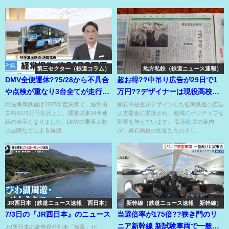
第三セクター（鉄道コラム）
地方私鉄（鉄道ニュース速報）
DMV全便運休??5/28から不具合
超お得??中吊り広告が29日で1
や点検が重なり3台全てが走行で
万円??デザイナーは現役高校
きない??
生??収益は鉄道会社支援金??
阿佐海岸鉄道は2025年度決算で、経常損
黒石高校生がデザインした弘南鉄道の広告
失約9173万円を計上し、開業以来34年連
は支援金に変換され、地域にポジティブな
続の赤字となりました。DMVの乗車人数
影響を与えています。 弘南鉄道の車内
は故障などによる減便...
が、黒石高校の生徒たちのクリ...
JR西日本（鉄道ニュース速報 西日本）
新幹線（鉄道ニュース速報 新幹線）
7/3日の『JR西日本』のニュース
当選倍率が175倍??狭き門のリ
ニア新幹線 新試験車両で一般向
JR西日本の豪華寝台列車「瑞風」が、