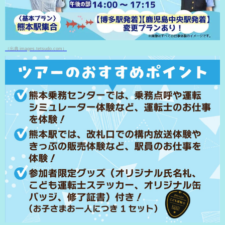
（出典 images.tetsudo.com）