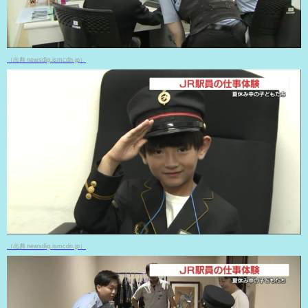
（出典 newsdig.ismcdn.jp）
（出典 newsdig.ismcdn.jp）