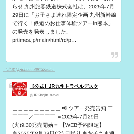
らせ 九州旅客鉄道株式会社は、2025年7月
29日に「お子さま連れ限定企画 九州新幹線
で行く！鉄道のお仕事体験ツアーin熊本」
の発売を発表しました。
prtimes.jp/main/html/rd/p…
（出典 @Rebecca89132365）
【公式】JR九州トラベルデスク
@JRKhojin_travel
＿＿＿＿＿＿＿＿＿ 📢 ツアー発売告知 ￣
￣￣￣／￣￣￣￣ ＝2025年7月29日
(火)9:30発売開始＝ 【WEB予約限定】
🔷2025年8月29日(金) 日帰り 🔶お子さま連