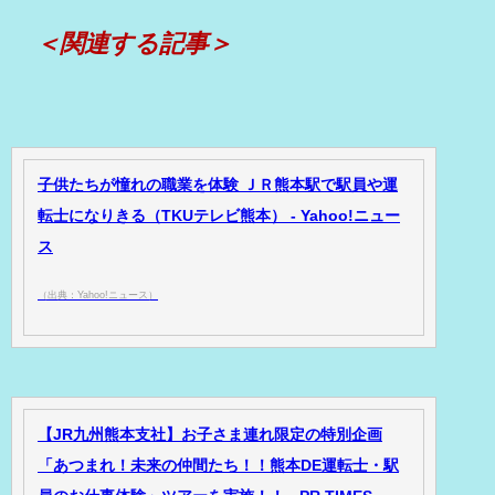
＜関連する記事＞
子供たちが憧れの職業を体験 ＪＲ熊本駅で駅員や運
転士になりきる（TKUテレビ熊本） - Yahoo!ニュー
ス
（出典：Yahoo!ニュース）
【JR九州熊本支社】お子さま連れ限定の特別企画
「あつまれ！未来の仲間たち！！熊本DE運転士・駅