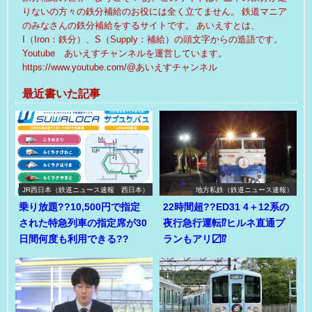
りないの方々の鉄分補給のお役には全く立てません。 鉄道マニア
のみなさんの鉄分補給をするサイトです。 あいえすとは、
I（Iron：鉄分）、S（Supply：補給）の頭文字からの造語です。
Youtube あいえすチャンネルを運営しています。
https://www.youtube.com/@あいえすチャンネル
最近書いた記事
JR西日本（鉄道ニュース速報 西日本）
地方私鉄（鉄道ニュース速報）
乗り放題??10,500円で指定
22時間超??ED31 4＋12系の
された特急列車の指定席が30
夜行急行運転⁉ヒルネ直通プ
日間何度も利用できる??
ランもアリ〼⁉