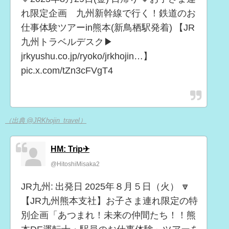
れ限定企画 九州新幹線で行く！鉄道のお
仕事体験ツアーin熊本(新鳥栖駅発着) 【JR
九州トラベルデスク▶
jrkyushu.co.jp/ryoko/jrkhojin…】
pic.x.com/tZn3cFVgT4
（出典 @JRKhojin_travel）
HM: Trip✈
@HitoshiMisaka2
JR九州: 出発日 2025年８月５日（火） 🔽
【JR九州熊本支社】お子さま連れ限定の特
別企画「あつまれ！未来の仲間たち！！熊