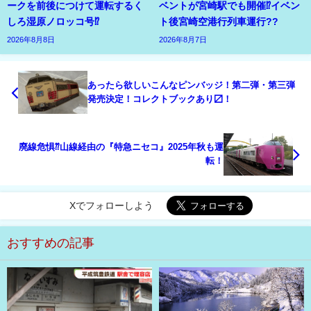
ークを前後につけて運転するく
ベントが宮崎駅でも開催⁉イベン
しろ湿原ノロッコ号⁉
ト後宮崎空港行列車運行??
2026年8月8日
2026年8月7日
あったら欲しいこんなピンバッジ！第二弾・第三弾
発売決定！コレクトブックあり〼！
廃線危惧⁇山線経由の『特急ニセコ』2025年秋も運
転！
Xでフォローしよう
おすすめの記事