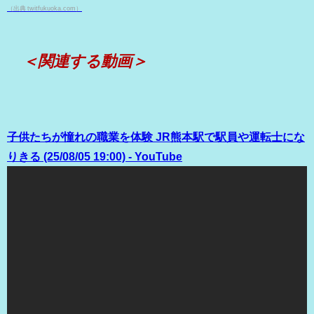
（出典 twitfukuoka.com）
＜関連する動画＞
子供たちが憧れの職業を体験 JR熊本駅で駅員や運転士にな
りきる (25/08/05 19:00) - YouTube