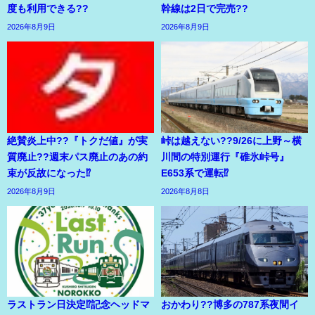
度も利用できる??
幹線は2日で完売??
2026年8月9日
2026年8月9日
絶賛炎上中??『トクだ値』が実
峠は越えない??9/26に上野～横
質廃止??週末パス廃止のあの約
川間の特別運行『碓氷峠号』
束が反故になった⁉
E653系で運転⁉
2026年8月9日
2026年8月8日
ラストラン日決定⁉記念ヘッドマ
おかわり??博多の787系夜間イ