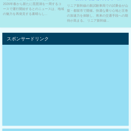
2026年春から新たに琵琶湖を一周するコ
け試乗会を開催⁉
リニア新幹線の新試験車両での試乗会が山
ースで運行開始するとのニュースは、地域
梨・都留市で開催。快適な乗り心地と圧巻
の魅力を再発見する素晴らし...
の加速力を体験し、将来の交通手段への期
待が高まる。 リニア新幹線...
スポンサードリンク