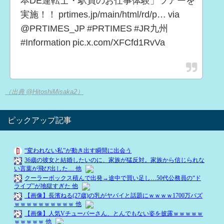
本DE運転士・駅員のお仕事体験」ツアーを
実施！！ prtimes.jp/main/html/rd/p… via
@PRTIMES_JP #PRTIMES #JR九州
#Information pic.x.com/XFCfd1RvVa
（出典 @HitoshiMisaka2）
ピックアップ記事