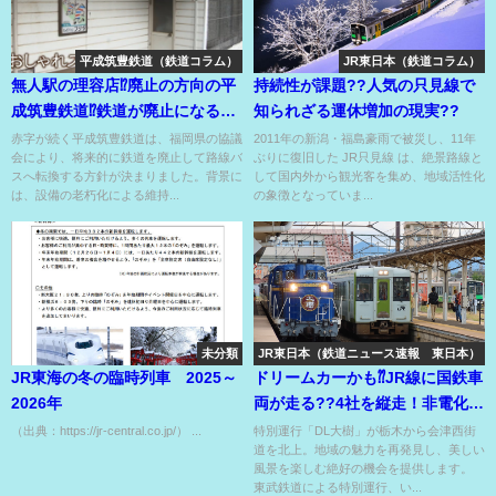
平成筑豊鉄道（鉄道コラム）
JR東日本（鉄道コラム）
無人駅の理容店⁉廃止の方向の平
持続性が課題??人気の只見線で
成筑豊鉄道⁉鉄道が廃止になると
知られざる運休増加の現実??
店は？駅舎は？
赤字が続く平成筑豊鉄道は、福岡県の協議
2011年の新潟・福島豪雨で被災し、11年
会により、将来的に鉄道を廃止して路線バ
ぶりに復旧した JR只見線 は、絶景路線と
スへ転換する方針が決まりました。背景に
して国内外から観光客を集め、地域活性化
は、設備の老朽化による維持...
の象徴となっていま...
未分類
JR東日本（鉄道ニュース速報 東日本）
JR東海の冬の臨時列車 2025～
ドリームカーかも⁇JR線に国鉄車
2026年
両が走る??4社を縦走！非電化区
間もアリ〼
（出典：https://jr-central.co.jp/） ...
特別運行「DL大樹」が栃木から会津西街
道を北上。地域の魅力を再発見し、美しい
風景を楽しむ絶好の機会を提供します。
東武鉄道による特別運行、い...