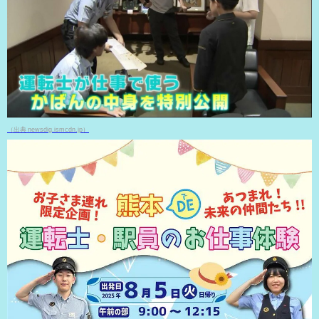
（出典 newsdig.ismcdn.jp）