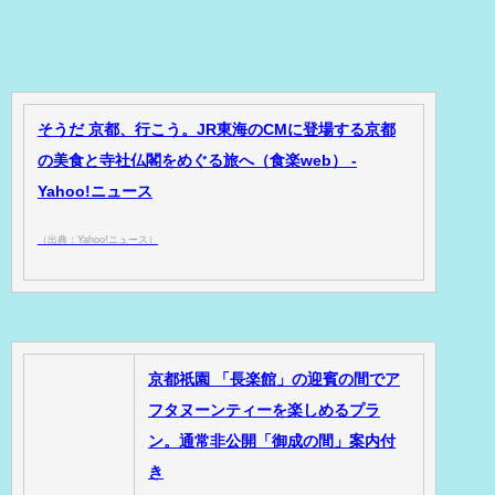
そうだ 京都、行こう。JR東海のCMに登場する京都
の美食と寺社仏閣をめぐる旅へ（食楽web） -
Yahoo!ニュース
（出典：Yahoo!ニュース）
京都祇園 「長楽館」の迎賓の間でア
フタヌーンティーを楽しめるプラ
ン。通常非公開「御成の間」案内付
き