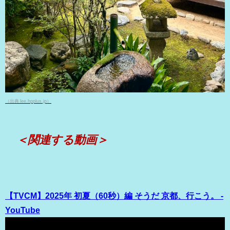
（出典 lee.hpplus.jp）
＜関連する動画＞
【TVCM】2025年 初夏（60秒）編 そうだ 京都、行こう。 -
YouTube