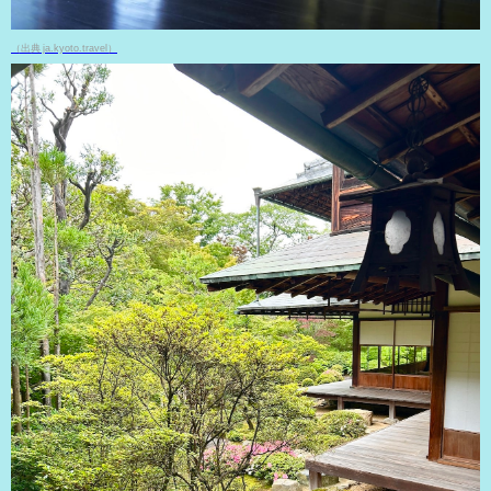
（出典 ja.kyoto.travel）