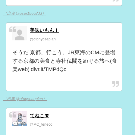
（出典 @user1566233）
美味いもん！
@otoriyoseplan
そうだ 京都、行こう。JR東海のCMに登場
する京都の美食と寺社仏閣をめぐる旅へ(食
楽web) dlvr.it/TMPdQc
（出典 @otoriyoseplan）
てねこ🍄
@MC_teneco