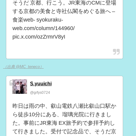
そうだ 京都、行こう。JR東海のCMに登場
する京都の美食と寺社仏閣をめぐる旅へ –
食楽web- syokuraku-
web.com/column/144960/
pic.x.com/ozZrmrV8yI
（出典 @MC_teneco）
S.yuuichi
@grfys0724
昨日は雨の中、叡山電鉄八瀬比叡山口駅か
ら徒歩10分にある、瑠璃光院に行きまし
た。事前にJR東海 EX旅予約で参拝予約し
て行きました。受付で記念品で、そうだ京