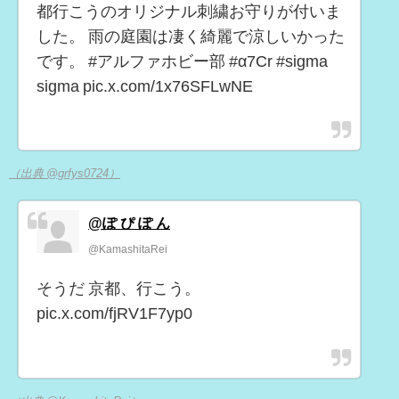
都行こうのオリジナル刺繍お守りが付いま
した。 雨の庭園は凄く綺麗で涼しいかった
です。 #アルファホビー部 #α7Cr #sigma
sigma pic.x.com/1x76SFLwNE
（出典 @grfys0724）
@ぽ ぴ ぽ ん
@KamashitaRei
そうだ 京都、行こう。
pic.x.com/fjRV1F7yp0