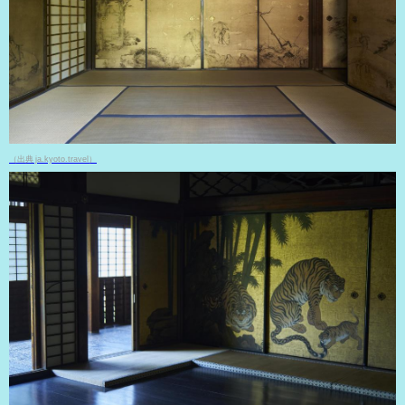
（出典 ja.kyoto.travel）