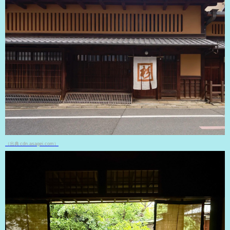
（出典 cdn.asagei.com）