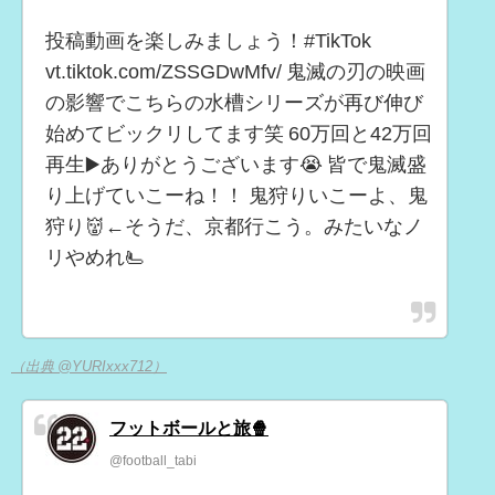
投稿動画を楽しみましょう！#TikTok
vt.tiktok.com/ZSSGDwMfv/ 鬼滅の刃の映画
の影響でこちらの水槽シリーズが再び伸び
始めてビックリしてます笑 60万回と42万回
再生▶️ありがとうございます😭 皆で鬼滅盛
り上げていこーね！！ 鬼狩りいこーよ、鬼
狩り👹←そうだ、京都行こう。みたいなノ
リやめれ🫷
（出典 @YURIxxx712）
フットボールと旅🍿
@football_tabi