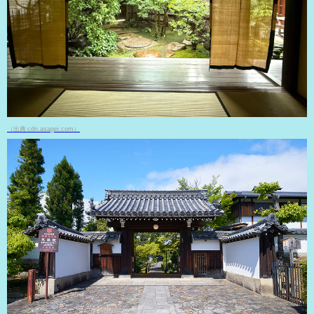
（出典 cdn.asagei.com）