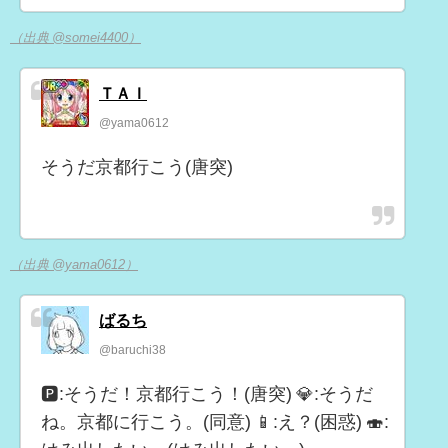
（出典 @somei4400）
ＴＡＩ
@yama0612
そうだ京都行こう(唐突)
（出典 @yama0612）
ばるち
@baruchi38
🅿︎:そうだ！京都行こう！(唐突) 💎:そうだ
ね。京都に行こう。(同意) 📱:え？(困惑) 🍣: