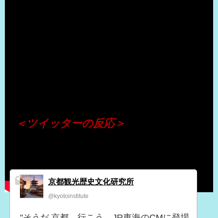
（出典 Youtube）
＜ツイッターの反応＞
京都観光歴史文化研究所
@kyotoinstitute
"そうだ 京都、行こう。JR東海のCMに登場