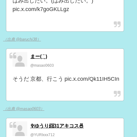
はみ出したい。(はみ出したい。)
pic.x.com/k7goGKLLgz
（出典 @baruchi38）
まー( ¨̮ )
@masao0603
そうだ 京都、行こう pic.x.com/Qk11IH5CIn
（出典 @masao0603）
✞ゆうり📨31アキコス🍜
@YURIxxx712