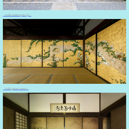
（出典 souda-kyoto.jp）
（出典 global.canon）