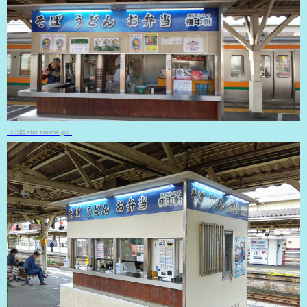
（出典 stat.ameba.jp）