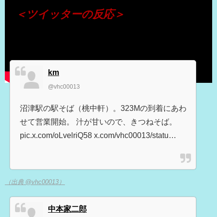
＜ツイッターの反応＞
km
@vhc00013
沼津駅の駅そば（桃中軒）。323Mの到着にあわ
せて営業開始。 汁が甘いので、きつねそば。
pic.x.com/oLvelriQ58 x.com/vhc00013/statu…
（出典 @vhc00013）
中本家二郎