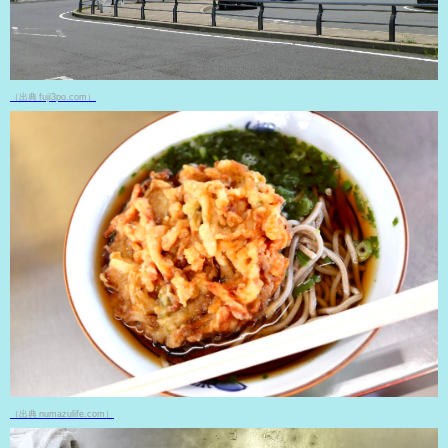
（出典 fuji3po.com）
（出典 numazulife.com）