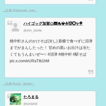
（出典 @Norimaki_und）
ハイゴッグ加賀🍊🎹🐬💎⛵😈💮✨🍭
@shin_3dslite
桃中軒さんのかけそば(冷し) 新横で食べずに沼津
までがまんしたった！ 甘めの黒いお出汁は冷た
くてもうんまいぜ〜✨️ #沼津 #桃中軒 #駅そば
pic.x.com/eURaTtb1hM
（出典 @shin_3dslite）
たろまる
@tamtahtd