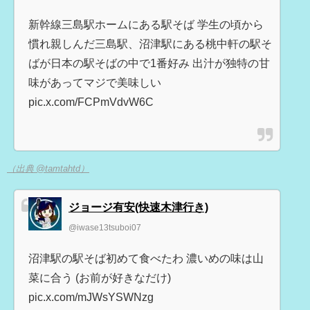
新幹線三島駅ホームにある駅そば 学生の頃から
慣れ親しんだ三島駅、沼津駅にある桃中軒の駅そ
ばが日本の駅そばの中で1番好み 出汁が独特の甘
味があってマジで美味しい
pic.x.com/FCPmVdvW6C
（出典 @tamtahtd）
ジョージ有安(快速木津行き)
@iwase13tsuboi07
沼津駅の駅そば初めて食べたわ 濃いめの味は山
菜に合う (お前が好きなだけ)
pic.x.com/mJWsYSWNzg