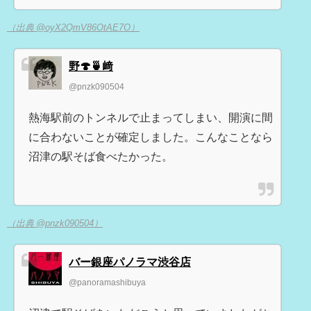
（出典 @oyX2QmV86OtAE7O）
野🍄🍵﨑
@pnzk090504
熱海駅前のトンネルで止まってしまい、開演に間
に合わないことが確定しました。こんなことなら
沼津の駅そば食べたかった。
（出典 @pnzk090504）
バー銀座パノラマ渋谷店
@panoramashibuya