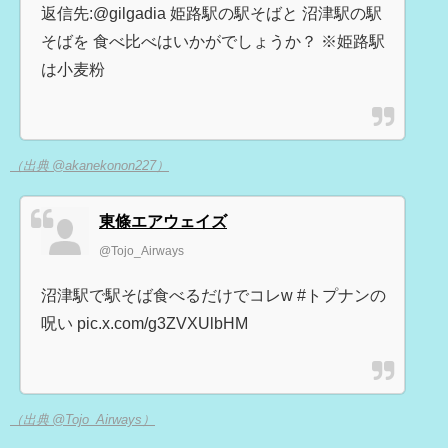
返信先:@gilgadia 姫路駅の駅そばと 沼津駅の駅
そばを 食べ比べはいかがでしょうか？ ※姫路駅
は小麦粉
（出典 @akanekonon227）
東條エアウェイズ
@Tojo_Airways
沼津駅で駅そば食べるだけでコレw #トプナンの
呪い pic.x.com/g3ZVXUlbHM
（出典 @Tojo_Airways）