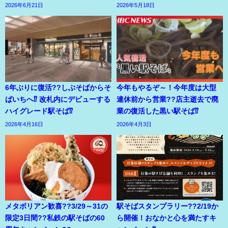
2026年6月21日
2026年5月18日
6年ぶりに復活??しぶそばからそ
今年もやるぞ～！今年度は大型
ばいちへ⁉ 改札内にデビューする
連休前から営業??店主逝去で廃
ハイグレード駅そば⁉
業の復活した黒い駅そば⁉
2026年4月16日
2026年4月3日
メタボリアン歓喜??3/29～31の
駅そばスタンプラリー??2/19か
限定3日間??私鉄の駅そばの60
ら開催！おなかと心を満たすキ