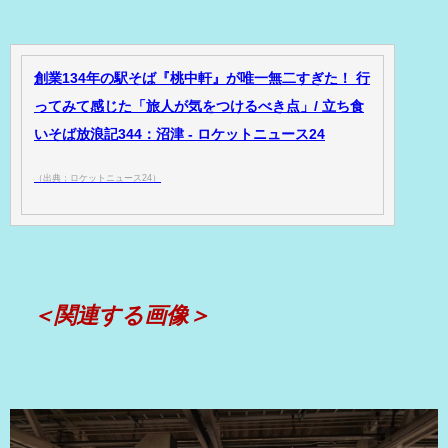
創業134年の駅そば『桃中軒』が唯一無二すぎた！ 行
ってみて感じた「旅人が気をつけるべき点」/ 立ち食
いそば放浪記344：沼津 - ロケットニュース24
（出典：ロケットニュース24）
＜関連する画像＞