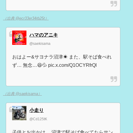
（出典 @ecr33er34rb25t）
ハマのアニキ
@saekisama
おはよー&サヨナラ沼津☀ また、駅そば食べれ
ず… 無念…😆💦 pic.x.com/Q1OCYRfrQl
（出典 @saekisama）
小走り
@Cd125tK
子供とお出かけ。 沼津で駅そば食べてたらサン