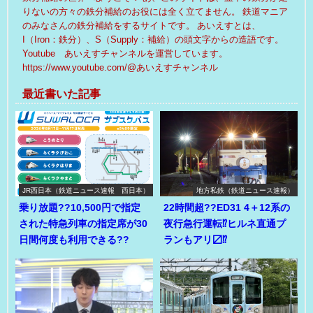
りないの方々の鉄分補給のお役には全く立てません。 鉄道マニア
のみなさんの鉄分補給をするサイトです。 あいえすとは、
I（Iron：鉄分）、S（Supply：補給）の頭文字からの造語です。
Youtube あいえすチャンネルを運営しています。
https://www.youtube.com/@あいえすチャンネル
最近書いた記事
JR西日本（鉄道ニュース速報 西日本）
地方私鉄（鉄道ニュース速報）
乗り放題??10,500円で指定
22時間超??ED31 4＋12系の
された特急列車の指定席が30
夜行急行運転⁉ヒルネ直通プ
日間何度も利用できる??
ランもアリ〼⁉