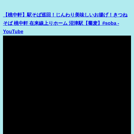
【桃中軒】駅そば巡回！じんわり美味しいお揚げ！きつね
そば 桃中軒 在来線上りホーム 沼津駅【蕎麦】#soba -
YouTube
（出典 Youtube）