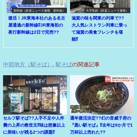
新幹線（鉄道ニュース速報 新幹線）
大手私鉄（鉄道ニュース速報）
復活！JR東海本社のある名古
滋賀の味を関東の列車で??
屋通過の新幹線⁉JR東海初の
大人気レストラン列車に乗っ
夜行新幹線は2日で完売??
て滋賀の美食フレンチを堪
能⁉
中部地方（駅そば）
,
駅そば
の関連記事
セルフ駅そば??人手不足や人件
通年復活決定??幻の音威子府の
費の上昇の救世主⁉味は想像以上
『黒い駅そば』⁉去年は9か月で1
に美味いが残る2つの課題⁉
万杯以上売れた??