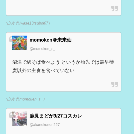
（出典 @iwase13tsuboi07）
momoken＠未来仙
@momoken_s_
沼津で駅そば食べよう というか旅先では最早蕎
麦以外の主食を食べていない
（出典 @momoken_s_）
鹿見まどが9/27コスカレ
@akanekonon227