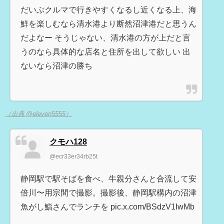
だいぶクルマで行きやすくなるし近くなる上、海
鮮を楽しむなら清水港より断然沼津港だと思うん
だよなー そうじゃない、清水港の方が上だと言
うのなら具体的な店名と住所を出して欲しい 出
ないなら沼津の勝ち
（出典 @eleven5555）
クモハ128
@ecr33er34rb25t
静岡駅で駅そばを食べ、牛親分さんと合流して安
倍川〜用宗間で撮影。撮影後、静岡駅構内の沼津
魚がし鮨さんでランチを pic.x.com/BSdzV1IwMb