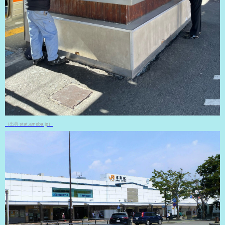
（出典 stat.ameba.jp）