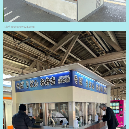
（出典 rocketnews24.com）