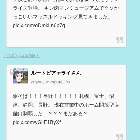
ライズ登場。 キン肉マンミュージアムでクソか
っこいいマッスルドッキング見てきました。
pic.x.com/oDmkLn6p7q
（出典 @Cd125tK）
ルートビアァライさん
@oyX2QmV86OtAE7O
駅そば！！！長野！！！！！ 札幌、富士、沼
津、静岡、長野。 現在営業中のホーム開放型店
舗は制覇した…？？？まだある？
pic.x.com/yGilE1ByXf