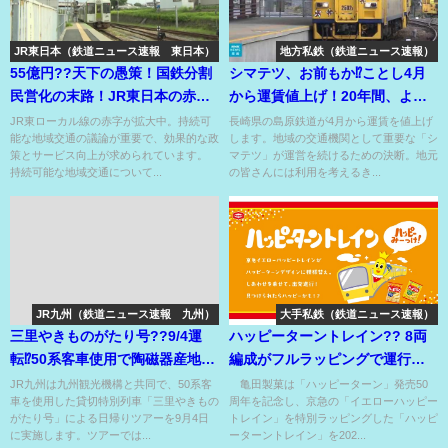
JR東日本（鉄道ニュース速報 東日本）
地方私鉄（鉄道ニュース速報）
55億円??天下の愚策！国鉄分割
シマテツ、お前もか⁉ことし4月
民営化の末路！JR東日本の赤字
から運賃値上げ！20年間、よく
路線公開処刑！データアリ〼！
頑張ったな！
JR東ローカル線の赤字が拡大中。持続可
長崎県の島原鉄道が4月から運賃を値上げ
能な地域交通の議論が重要で、効果的な政
します。地域の交通機関として重要な「シ
策とサービス向上が求められています。
マテツ」が運営を続けるための決断。地元
持続可能な地域交通について...
の皆さんには利用を考えるき...
JR九州（鉄道ニュース速報 九州）
大手私鉄（鉄道ニュース速報）
三里やきものがたり号??9/4運
ハッピーターントレイン?? 8両
転⁉50系客車使用で陶磁器産地の
編成がフルラッピングで運行開
旅はいかが？
始⁉4路線で見れる??
JR九州は九州観光機構と共同で、50系客
亀田製菓は「ハッピーターン」発売50
車を使用した貸切特別列車「三里やきもの
周年を記念し、京急の「イエローハッピー
がたり号」による日帰りツアーを9月4日
トレイン」を特別ラッピングした「ハッピ
に実施します。ツアーでは...
ーターントレイン」を202...