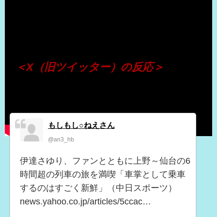
（出典 Youtube）
＜X（旧ツイッター）の反応＞
もしもし○ねえさん
@an3_hb
伊達さゆり、ファンとともに上野～仙台の6
時間超の列車の旅を満喫「車掌として乗車
するのはすごく新鮮」（中日スポーツ）
news.yahoo.co.jp/articles/5ccac…