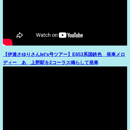
【伊達さゆりさんlet's号ツアー】E653系国鉄色 発車メロ
ディー あゝ上野駅を2コーラス鳴らして発車