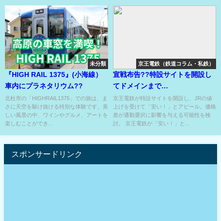
未分類
京王電鉄（鉄道コラム・私鉄）
『HIGH RAIL 1375』(小海線）
宣戦布告??特設サイトを開設し
車内にプラネタリウム??
てドメインまで
『yasuinomokeio』??
北杜市の「HIGHRAIL1375」での旅は、ま
京王電鉄が特設サイトを開設し、JRの値
さに天空を駆け抜ける特別な体験です。美
上げを受けて「安い！」とアピール。価格
しい風景の中、ワインやグルメ、アートを
差が通勤選択に影響を与える可能性を検
楽しむことができ...
討。 京王電鉄が「安い！」と...
スポンサードリンク