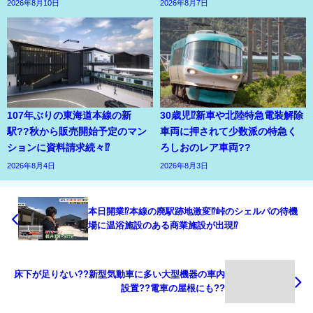
2026年8月10日
2026年8月7日
107年ぶりの東海道本線の新
30歳児⁉新車や北陸特急電装解除
駅??秋から販売開始予定のマン
車両に押されて少数派の特急く
ションに資料請求続々⁉
ろしおのレア車両??
2026年8月4日
2026年8月3日
本日開業⁉本線の廃駅跡地激変⁉峠のシェルパの待機
場に温浴施設のある商業施設が出現⁉
床下が足りない??新型気動車に多い大型機器の車内
設置??電車の屋根にも??