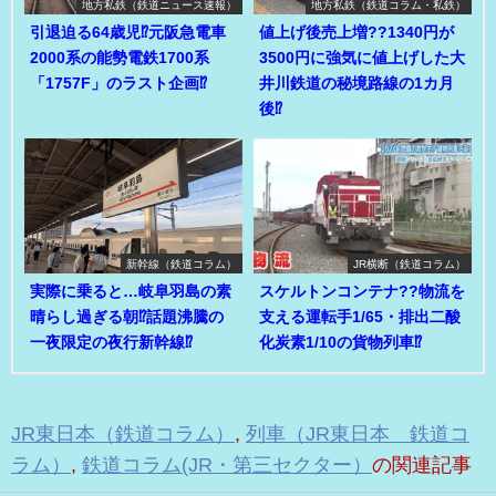
地方私鉄（鉄道ニュース速報）
地方私鉄（鉄道コラム・私鉄）
引退迫る64歳児⁉元阪急電車
値上げ後売上増??1340円が
2000系の能勢電鉄1700系
3500円に強気に値上げした大
「1757F」のラスト企画⁉
井川鉄道の秘境路線の1カ月
後⁉
新幹線（鉄道コラム）
JR横断（鉄道コラム）
実際に乗ると…岐阜羽島の素
スケルトンコンテナ??物流を
晴らし過ぎる朝⁉話題沸騰の
支える運転手1/65・排出二酸
一夜限定の夜行新幹線⁉
化炭素1/10の貨物列車⁉
JR東日本（鉄道コラム）
,
列車（JR東日本 鉄道コ
ラム）
,
鉄道コラム(JR・第三セクター）
の関連記事