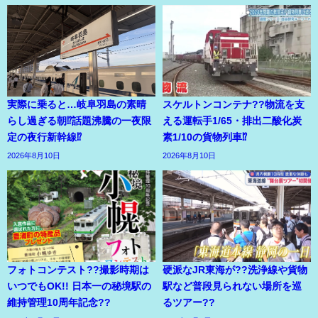
実際に乗ると…岐阜羽島の素晴
スケルトンコンテナ??物流を支
らし過ぎる朝⁉話題沸騰の一夜限
える運転手1/65・排出二酸化炭
定の夜行新幹線⁉
素1/10の貨物列車⁉
2026年8月10日
2026年8月10日
フォトコンテスト??撮影時期は
硬派なJR東海が??洗浄線や貨物
いつでもOK!! 日本一の秘境駅の
駅など普段見られない場所を巡
維持管理10周年記念??
るツアー??