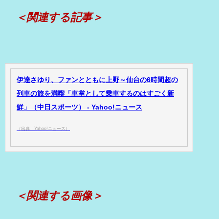
＜関連する記事＞
伊達さゆり、ファンとともに上野～仙台の6時間超の
列車の旅を満喫「車掌として乗車するのはすごく新
鮮」（中日スポーツ） - Yahoo!ニュース
（出典：Yahoo!ニュース）
＜関連する画像＞