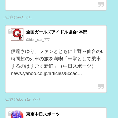
（出典 @an3_hb）
全国ガールズアイドル協会･本部
@idoll_star_777
伊達さゆり、ファンとともに上野～仙台の6
時間超の列車の旅を満喫「車掌として乗車
するのはすごく新鮮」（中日スポーツ）
news.yahoo.co.jp/articles/5ccac…
（出典 @idoll_star_777）
東京中日スポーツ