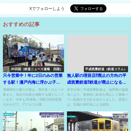
Xでフォローしよう
おすすめの記事
JR四国（鉄道ニュース速報 四国）
平成筑豊鉄道（鉄道コラム）
只今営業中！年に2日のみの営業
無人駅の理容店⁉廃止の方向の平
する駅！瀬戸内海に浮かぶ子供
成筑豊鉄道⁉鉄道が廃止になると
の守り神のお祭り!!
店は？駅舎は？
津嶋神社の夏の大祭は、毎年多くの人々が
赤字が続く平成筑豊鉄道は、福岡県の協議
集まり、地元の伝統を体験する場となって
会により、将来的に鉄道を廃止して路線バ
います。今年もJR津島ノ宮駅の特別営業
スへ転換する方針が決まりました。背景に
のおかげで、アクセスが便...
は、設備の老朽化による維持...