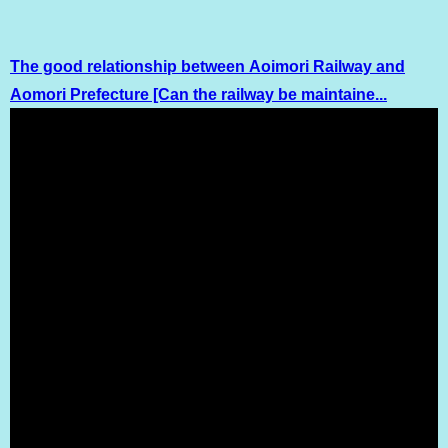
The good relationship between Aoimori Railway and
Aomori Prefecture [Can the railway be maintaine...
（出典 Youtube）