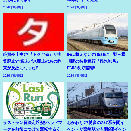
2026年8月9日
2026年8月9日
絶賛炎上中??『トクだ値』が実
峠は越えない??9/26に上野～横
質廃止??週末パス廃止のあの約
川間の特別運行『碓氷峠号』
束が反故になった⁉
E653系で運転⁉
2026年8月9日
2026年8月8日
ラストラン日決定⁉記念ヘッドマ
おかわり??博多の787系夜間イ
ークを前後につけて運転するく
ベントが宮崎駅でも開催⁉イベン