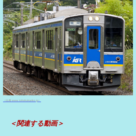
（出典 www.tohokukanko.jp）
＜関連する動画＞