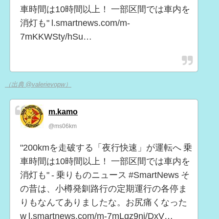
車時間は10時間以上！ 一部区間では車内を
消灯も" l.smartnews.com/m-
7mKKWSty/hSu…
（出典 @valerievopw）
m.kamo
@ms06km
"200kmを走破する「夜行快速」が運転へ 乗
車時間は10時間以上！ 一部区間では車内を
消灯も" - 乗りものニュース #SmartNews そ
の昔は、小樽発釧路行の定期運行の各停ま
りもなんてありましたな。お尻痛くなった
w l.smartnews.com/m-7mLqz9ni/DxV…