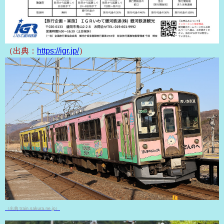
（出典：
https://igr.jp/
）
（出典 train.sakura.ne.jp）