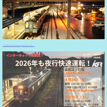
（出典 www.bracingworld.com）