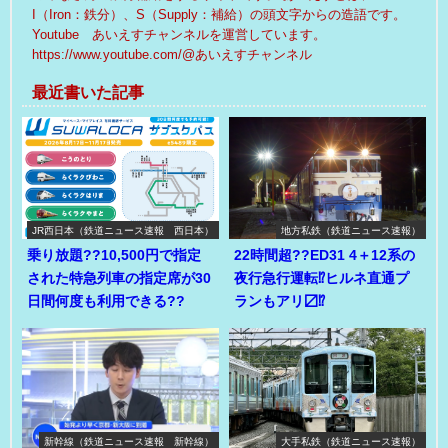
I（Iron：鉄分）、S（Supply：補給）の頭文字からの造語です。
Youtube あいえすチャンネルを運営しています。
https://www.youtube.com/@あいえすチャンネル
最近書いた記事
JR西日本（鉄道ニュース速報 西日本）
地方私鉄（鉄道ニュース速報）
乗り放題??10,500円で指定
22時間超??ED31 4＋12系の
された特急列車の指定席が30
夜行急行運転⁉ヒルネ直通プ
日間何度も利用できる??
ランもアリ〼⁉
新幹線（鉄道ニュース速報 新幹線）
大手私鉄（鉄道ニュース速報）