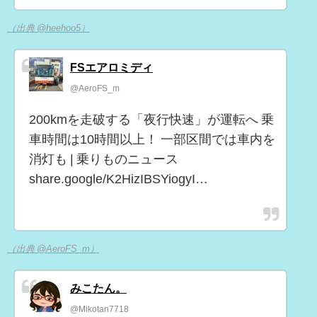
（出典 @heehoo5）
FSエアロミディ
@AeroFS_m
200kmを走破する「夜行快速」が運転へ 乗
車時間は10時間以上！ 一部区間では車内を
消灯も | 乗りものニュース
share.google/K2HizIBSYiogyI…
（出典 @AeroFS_m）
みこたん。
@Mikotan7718