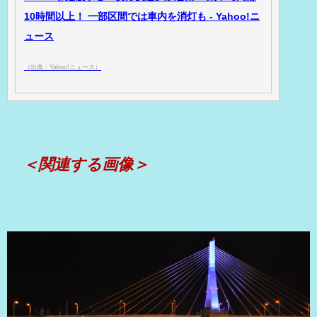
10時間以上！ 一部区間では車内を消灯も - Yahoo!ニ
ュース
（出典：Yahoo!ニュース）
＜関連する画像＞