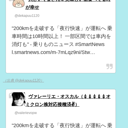
が幸せ
@dekapuu1120
"200kmを走破する「夜行快速」が運転へ 乗
車時間は10時間以上！ 一部区間では車内を
消灯も" - 乗りものニュース #SmartNews
l.smartnews.com/m-7mLqz9ni/Stw…
（出典 @dekapuu1120）
ヴァレーリエ・オスカル（💉💉💉💉💉オ
ミクロン株対応接種済✌️）
@valerievopw
"200kmを走破する「夜行快速」が運転へ 乗