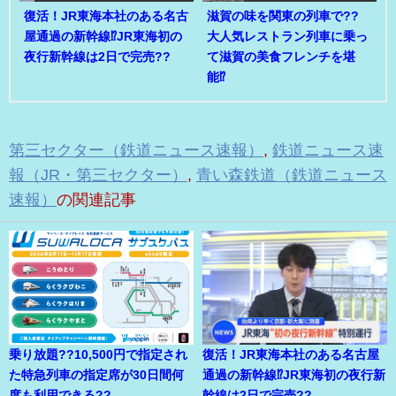
復活！JR東海本社のある名古
滋賀の味を関東の列車で??
屋通過の新幹線⁉JR東海初の
大人気レストラン列車に乗っ
夜行新幹線は2日で完売??
て滋賀の美食フレンチを堪
能⁉
第三セクター（鉄道ニュース速報）
,
鉄道ニュース速
報（JR・第三セクター）
,
青い森鉄道（鉄道ニュース
速報）
の関連記事
乗り放題??10,500円で指定され
復活！JR東海本社のある名古屋
た特急列車の指定席が30日間何
通過の新幹線⁉JR東海初の夜行新
度も利用できる??
幹線は2日で完売??