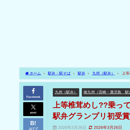
ホーム
駅弁・駅そば
駅弁
九州（駅弁）
上等
九州（駅弁）
南九州（宮崎・鹿児島 駅
Facebook
上等椎茸めし??乗っ
post
駅弁グランプリ初受賞
2026年3月26日
2026年3月26日
はてブ