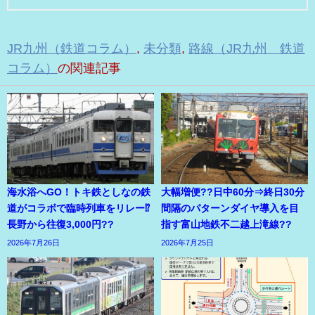
JR九州（鉄道コラム）
,
未分類
,
路線（JR九州 鉄道
コラム）
の関連記事
海水浴へGO！トキ鉄としなの鉄
大幅増便??日中60分⇒終日30分
道がコラボで臨時列車をリレー⁉
間隔のパターンダイヤ導入を目
長野から往復3,000円??
指す富山地鉄不二越上滝線??
2026年7月26日
2026年7月25日