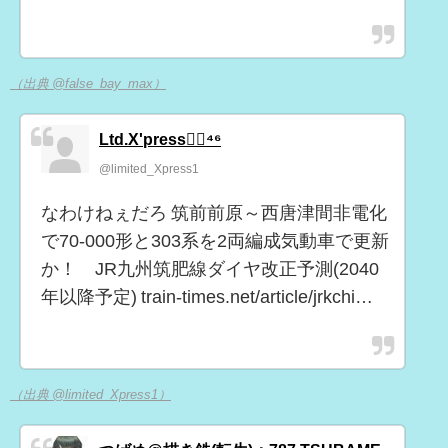
（出典 @false_bay_max）
Ltd.X'press◢͟￨⁴⁶
@limited_Xpress1
なわけねぇだろ 筑前前原～西唐津間非電化
で70-000形と303系を2両編成気動車で更新
か！ JR九州筑肥線ダイヤ改正予測(2040
年以降予定) train-times.net/article/jrkchi…
（出典 @limited_Xpress1）