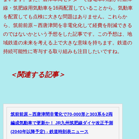
線・筑肥線用気動車を16両配置していることから、気動車
を配置しても点検に大きな問題はありません。これらか
ら、筑前前原～西唐津間を非電化化して経費を削減できる
のではないかという予想をした記事です。この予想は、地
域鉄道の未来を考える上で大きな意味を持ちます。鉄道の
持続可能性に寄与する取り組みも注目したいですね。
＜関連する記事＞
筑前前原～西唐津間非電化で70-000形と303系を2両
編成気動車で更新か！ JR九州筑肥線ダイヤ改正予測
(2040年以降予定) - 鉄道時刻表ニュース