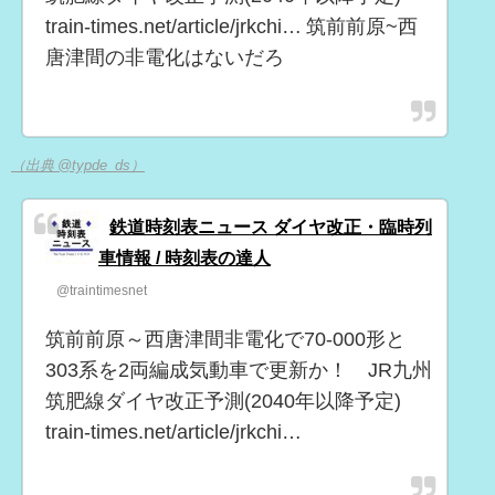
train-times.net/article/jrkchi… 筑前前原~西
唐津間の非電化はないだろ
（出典 @typde_ds）
鉄道時刻表ニュース ダイヤ改正・臨時列
車情報 / 時刻表の達人
@traintimesnet
筑前前原～西唐津間非電化で70-000形と
303系を2両編成気動車で更新か！ JR九州
筑肥線ダイヤ改正予測(2040年以降予定)
train-times.net/article/jrkchi…