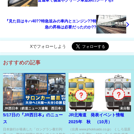
普通車で個室やグリーン車並みのシートも⁉
『見た目はキハ40??特急並みの車内とエンジン??特
急の昇格は必要だったのか??
Xでフォローしよう
おすすめの記事
JR西日本（鉄道ニュース速報 西日本）
未分類
5/17日の『JR西日本』のニュー
JR北海道 発表イベント情報
ス
2025年 秋 （10月）
日本旅行が発表した「ロングラン夜行列
（出典 www.jrhokkaido.co.jp） くしろ湿原