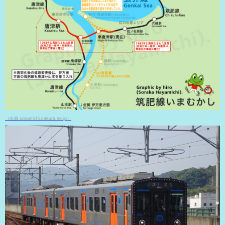
（出典 soramichi.sakura.ne.jp）