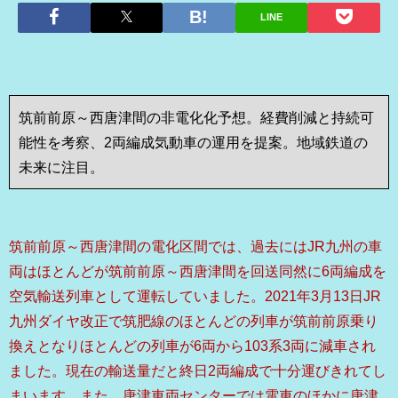
LINE
筑前前原～西唐津間の非電化化予想。経費削減と持続可
能性を考察、2両編成気動車の運用を提案。地域鉄道の
未来に注目。
筑前前原～西唐津間の電化区間では、過去にはJR九州の車
両はほとんどが筑前前原～西唐津間を回送同然に6両編成を
空気輸送列車として運転していました。2021年3月13日JR
九州ダイヤ改正で筑肥線のほとんどの列車が筑前前原乗り
換えとなりほとんどの列車が6両から103系3両に減車され
ました。現在の輸送量だと終日2両編成で十分運びきれてし
まいます。また、唐津車両センターでは電車のほかに唐津