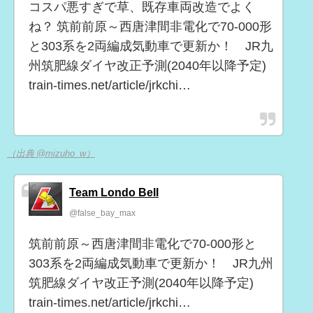
コスパ悪すぎで草、既存車両改造でよく
ね？ 筑前前原～西唐津間非電化で70-000形
と303系を2両編成気動車で更新か！ JR九
州筑肥線ダイヤ改正予測(2040年以降予定)
train-times.net/article/jrkchi…
（出典 @mizuho_w）
Team Londo Bell
@false_bay_max
筑前前原～西唐津間非電化で70-000形と
303系を2両編成気動車で更新か！ JR九州
筑肥線ダイヤ改正予測(2040年以降予定)
train-times.net/article/jrkchi…