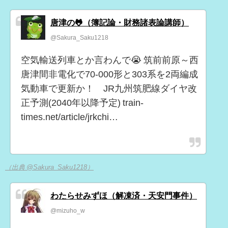
唐津の🐸（簿記論・財務諸表論講師）
@Sakura_Saku1218
空気輸送列車とか言わんで😭 筑前前原～西
唐津間非電化で70-000形と303系を2両編成
気動車で更新か！ JR九州筑肥線ダイヤ改
正予測(2040年以降予定) train-
times.net/article/jrkchi…
（出典 @Sakura_Saku1218）
わたらせみずほ（解凍済・天安門事件）
@mizuho_w