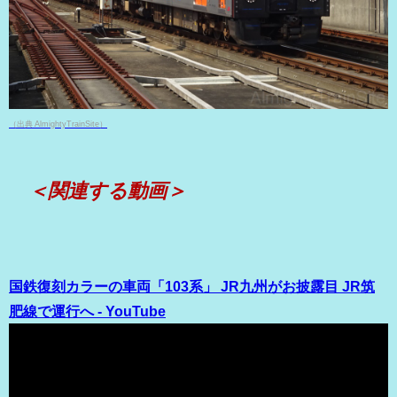
（出典 AlmightyTrainSite）
＜関連する動画＞
国鉄復刻カラーの車両「103系」 JR九州がお披露目 JR筑
肥線で運行へ - YouTube