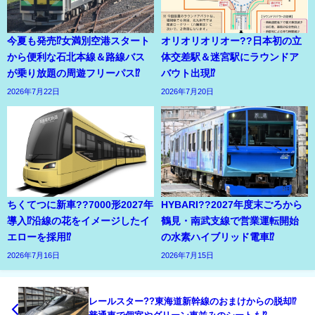
今夏も発売⁉女満別空港スタート
オリオリオリオー??日本初の立
から便利な石北本線＆路線バス
体交差駅＆迷宮駅にラウンドア
が乗り放題の周遊フリーパス⁉
バウト出現⁉
2026年7月22日
2026年7月20日
ちくてつに新車??7000形2027年
HYBARI??2027年度末ごろから
導入⁉沿線の花をイメージしたイ
鶴見・南武支線で営業運転開始
エローを採用⁉
の水素ハイブリッド電車⁉
2026年7月16日
2026年7月15日
レールスター??東海道新幹線のおまけからの脱却⁉