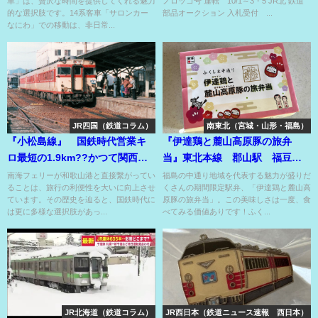
車」は、贅沢な時間を提供してくれる魅力
ノロッコ号 運転 10/1～3・5 JR北 鉄道
的な選択肢です。14系客車「サロンカー
部品オークション 入札受付 ...
なにわ」での移動は、非日常...
JR四国（鉄道コラム）
南東北（宮城・山形・福島）
『小松島線』 国鉄時代営業キ
『伊達鶏と麓山高原豚の旅弁
ロ最短の1.9km??かつて関西地
当』東北本線 郡山駅 福豆
区と四国の連絡路線??
屋 福島の食の魅力の玉手箱の
南海フェリーが和歌山港と直接繋がってい
福島の中通り地域を代表する魅力が盛りだ
ることは、旅行の利便性を大いに向上させ
くさんの期間限定駅弁、「伊達鶏と麓山高
駅弁！
ています。その歴史を辿ると、国鉄時代に
原豚の旅弁当」。この美味しさは一度、食
は更に多様な選択肢があっ...
べてみる価値ありです！ふく...
JR北海道（鉄道コラム）
JR西日本（鉄道ニュース速報 西日本）