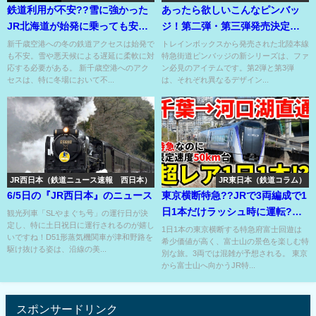
鉄道利用が不安??雪に強かった
あったら欲しいこんなピンバッ
JR北海道が始発に乗っても安心
ジ！第二弾・第三弾発売決定！
できない??とめてみた
コレクトブックあり〼！
新千歳空港への冬の鉄道アクセスは始発で
トレインボックスから発売された北陸本線
も不安。雪や悪天候による遅延に柔軟に対
特急街道ピンバッジの新シリーズは、ファ
応する必要がある。 新千歳空港へのアク
ン必見のアイテムです。第2弾と第3弾
セスは、特に冬場において不...
は、それぞれ異なるデザイン...
JR西日本（鉄道ニュース速報 西日本）
JR東日本（鉄道コラム）
6/5日の『JR西日本』のニュース
東京横断特急??JRで3両編成で1
日1本だけラッシュ時に運転?全
観光列車「SLやまぐち号」の運行日が決
定し、特に土日祝日に運行されるのが嬉し
車指定席なのに立客も??
1日1本の東京横断する特急府富士回遊は
いですね！D51形蒸気機関車が津和野路を
希少価値が高く、富士山の景色を楽しむ特
駆け抜ける姿は、沿線の美...
別な旅。3両では混雑が予想される。 東京
から富士山へ向かうJR特...
スポンサードリンク