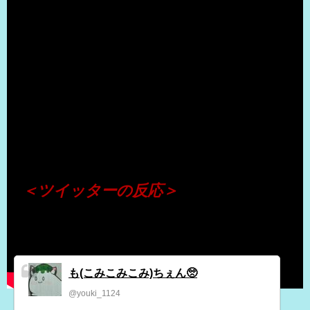
（出典 Youtube）
＜ツイッターの反応＞
も(こみこみこみ)ちぇん🥺
@youki_1124