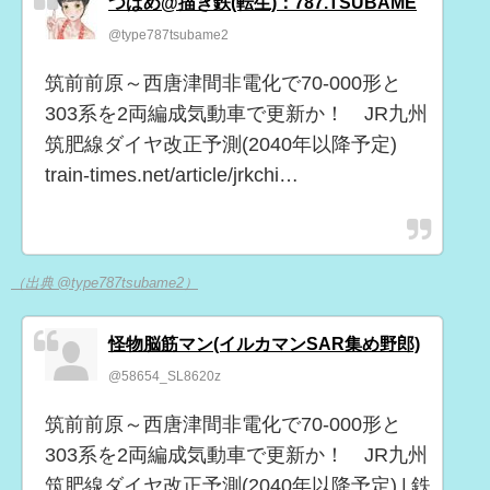
つばめ@描き鉄(転生)：787.TSUBAME
@type787tsubame2
筑前前原～西唐津間非電化で70-000形と
303系を2両編成気動車で更新か！ JR九州
筑肥線ダイヤ改正予測(2040年以降予定)
train-times.net/article/jrkchi…
（出典 @type787tsubame2）
怪物脳筋マン(イルカマンSAR集め野郎)
@58654_SL8620z
筑前前原～西唐津間非電化で70-000形と
303系を2両編成気動車で更新か！ JR九州
筑肥線ダイヤ改正予測(2040年以降予定) | 鉄