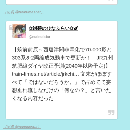
（出典 @traintimesnet）
✩紺碧のひなふらい✩🍆
@nurinuristar
【筑前前原～西唐津間非電化で70-000形と
303系を2両編成気動車で更新か！ JR九州
筑肥線ダイヤ改正予測(2040年以降予定)】
train-times.net/article/jrkchi… 文末がほぼす
べて「ではないだろうか。」で占めてて妄
想垂れ流しなだけの「何なの？」と言いた
くなる内容だった
（出典 @nurinuristar）