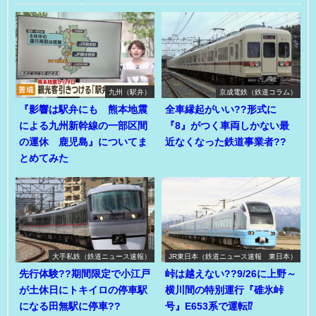
九州（駅弁）
京成電鉄（鉄道コラム）
『影響は駅弁にも 熊本地震
全車縁起がいい??形式に
による九州新幹線の一部区間
『8』がつく車両しかない最
の運休 鹿児島』についてま
近なくなった鉄道事業者??
とめてみた
大手私鉄（鉄道ニュース速報）
JR東日本（鉄道ニュース速報 東日本）
先行体験??期間限定で小江戸
峠は越えない??9/26に上野～
が土休日にトキイロの停車駅
横川間の特別運行『碓氷峠
になる田無駅に停車??
号』E653系で運転⁉