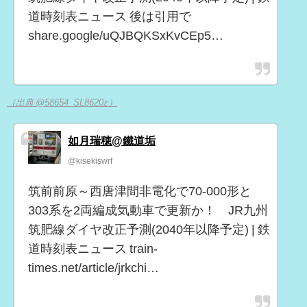
道時刻表ニュース 後は引用で
share.google/uQJBQKSxKvCEp5…
（出典 @58654_SL8620z）
如月瑞穂@鐵道垢
@kisekiswrf
筑前前原～西唐津間非電化で70-000形と
303系を2両編成気動車で更新か！ JR九州
筑肥線ダイヤ改正予測(2040年以降予定) | 鉄
道時刻表ニュース train-
times.net/article/jrkchi…