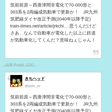
筑前前原～西唐津間非電化で70-000形と
303系を2両編成気動車で更新か！ JR九州
筑肥線ダイヤ改正予測(2040年以降予定)
train-times.net/article/jrkchi… 思うんだけど
さあ、なんで自動車が電化した以上に鉄道
が気動車化してくんだ？意味ねぇじゃん！
（出典 @youki_1124）
きちヘッド
@typde_ds
筑前前原～西唐津間非電化で70-000形と
303系を2両編成気動車で更新か！ JR九州
筑肥線ダイヤ改正予測(2040年以降予定)