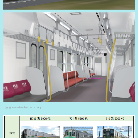
（出典 tetsudo-shimbun.com）