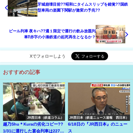
牙城崩壊目前??昭和にタイムスリップを錯覚??国鉄
型車両の楽園下関駅が激変の予兆??
ビール列車 夜キハ??週１限定で運行の飲み放題列
車⁉赤字の小湊鉄道の起死再生となるか？
Xでフォローしよう
おすすめの記事
JR西日本（鉄道コラム）
JR西日本（鉄道ニュース速報 西日本）
越乃Shu＊Kuraの劣化コピー??
6/18日の『JR西日本』のニュー
1/31に運行した宴会列車は227系
ス