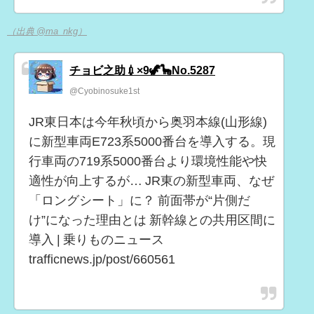
（出典 @ma_nkg）
チョビ之助💉×9🦖🦕No.5287
@Cyobinosuke1st
JR東日本は今年秋頃から奥羽本線(山形線)
に新型車両E723系5000番台を導入する。現
行車両の719系5000番台より環境性能や快
適性が向上するが… JR東の新型車両、なぜ
「ロングシート」に？ 前面帯が“片側だ
け”になった理由とは 新幹線との共用区間に
導入 | 乗りものニュース
trafficnews.jp/post/660561