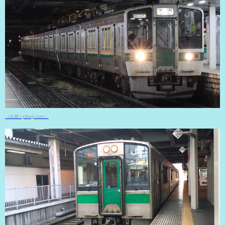
（出典 i.ytimg.com）