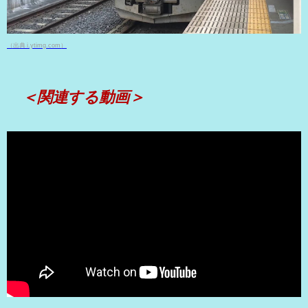
（出典 i.ytimg.com）
＜関連する動画＞