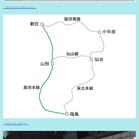
（出典 news-trains.com）
（出典 cdn.railf.jp）