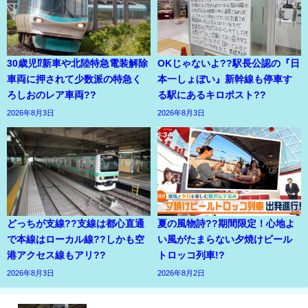
30歳児⁉新車や北陸特急電装解除
OKじゃないよ??駅長公認の『日
車両に押されて少数派の特急く
本一しょぼい』新幹線も停車す
ろしおのレア車両??
る駅にあるキロポスト??
2026年8月3日
2026年8月3日
どっちが支線??支線は都心直通
夏の風物詩??期間限定！心地よ
で本線はローカル線??しかも空
い風がたまらない夕焼けビール
港アクセス線もアリ??
トロッコ列車!?
2026年8月3日
2026年8月2日