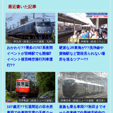
最近書いた記事
JR九州（鉄道ニュース速報 九州）
JR東海（鉄道コラム）
おかわり??博多の787系夜間
硬派なJR東海が??洗浄線や
イベントが宮崎駅でも開催⁉
貨物駅など普段見られない場
イベント後宮崎空港行列車運
所を巡るツアー??
行??
大手私鉄（鉄道ニュース速報）
JR東日本（鉄道ニュース速報 東日本）
107歳児??引退間近の非冷房
皇族も乗る車両??秋田までオ
車両で全車指定席の天然クー
ール在来線で白新線非経由の