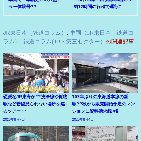
ラー体験号??
約12時間の行程で運行⁉
JR東日本（鉄道コラム）
,
車両（JR東日本 鉄道コ
ラム）
,
鉄道コラム(JR・第三セクター）
の関連記事
硬派なJR東海が??洗浄線や貨物
107年ぶりの東海道本線の新
駅など普段見られない場所を巡
駅??秋から販売開始予定のマン
るツアー??
ションに資料請求続々⁉
2026年8月7日
2026年8月4日