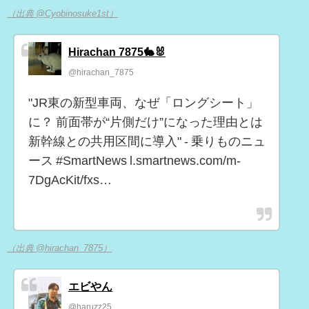
（出典 @Cyobinosuke1st）
Hirachan 7875🐇🐰
@hirachan_7875
"JR東の新型車両、なぜ「ロングシート」
に？ 前面帯が“片側だけ”になった理由とは
新幹線との共用区間に導入" - 乗りものニュ
ース #SmartNews l.smartnews.com/m-
7DgAcKit/fxs…
（出典 @hirachan_7875）
エビやん
@haruzz25