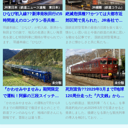
JR東日本（鉄道ニュース速報 東日本）
JR横断（鉄道コラム）
ひなび初入線??新津発秋田行の5
絶滅危惧種??かつては大都市近
時間超えのロングラン吞兵衛列
郊区間で見られた、JR各社で余
車が5/9に運転??
生を送る国鉄近郊型電車⁉
羽越本線に「ひなび」が初入線。新津から
国鉄近郊型電車の最後の活躍を振り返り、
秋田までの旅で、地元の名酒と美しい海景
懐かしい思い出と今後の鉄道の未来に思い
色を楽しむ特別列車に期待が寄せられてい
を馳せる記事です。 国鉄近郊型電車は、
ます。 羽越本線に『ひなび...
まさに懐かしさと共に私たち...
未分類
未分類
『かわせみやませみ』期間限定
死刑宣告??2029年3月まで⁉地球
で運転！阿蘇の三段スイッチバ
120周分走った『六文銭』から命
ックに挑む?!
名された観光列車??
「かわせみやませみ」の運転が7月から9
しなの鉄道は、観光列車「ろくもん」を車
月までの期間限定で復活するとのことで、
両老朽化のため2029年3月で引退させると
鉄道ファンのみならず、地域の皆さんにも
発表しました。後継となる新たな観光列車
朗報です。普段とは違う景...
の導入を検討しており、...