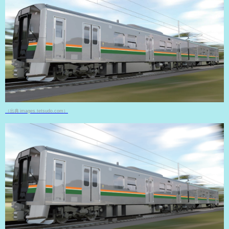
（出典 images.tetsudo.com）