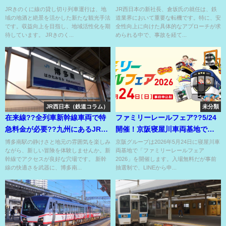
2両ロングシート??
JRきのくに線の貸し切り列車運行は、地
JR西日本の新社長、倉坂氏の就任は、鉄
域の地酒と絶景を活かした新たな観光手法
道業界において重要な転機です。特に、安
です。収益向上を目指し、地域活性化を期
全性向上に向けた具体的なアプローチが求
待しています。 JRきのく...
められる中で、事故を経て...
JR西日本（鉄道コラム）
未分類
在来線??全列車新幹線車両で特
ファミリーレールフェア??5/24
急料金が必要??九州にあるJR西
開催！京阪寝屋川車両基地で事
日本の駅??
前申込制⁉
博多南駅の静けさと地元の雰囲気を楽しみ
京阪グループは2026年5月24日に寝屋川車
ながら、新しい冒険を体験しませんか。新
両基地で「ファミリーレールフェア
幹線でアクセスが良好な穴場です。 新幹
2026」を開催します。入場無料だが事前
線の快適さを武器に、博多南...
抽選制で、LINEから申...