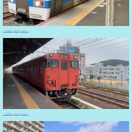
（出典 i.ytimg.com）
（出典 i.ytimg.com）