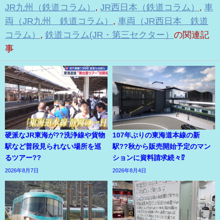
JR九州（鉄道コラム）
,
JR西日本（鉄道コラム）
,
車
両（JR九州 鉄道コラム）
,
車両（JR西日本 鉄道
コラム）
,
鉄道コラム(JR・第三セクター）
の関連記
事
硬派なJR東海が??洗浄線や貨物
107年ぶりの東海道本線の新
駅など普段見られない場所を巡
駅??秋から販売開始予定のマン
るツアー??
ションに資料請求続々⁉
2026年8月7日
2026年8月4日