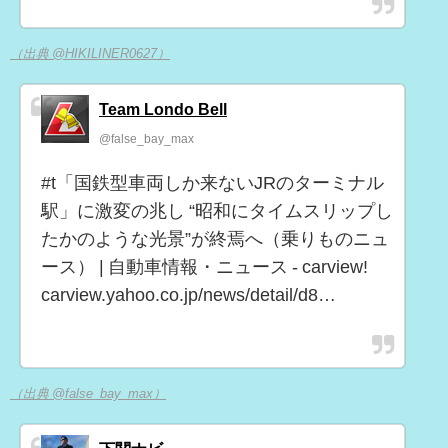
（出典 @HIKILINER0627）
Team Londo Bell
@false_bay_max
#t「国鉄型車両しか来ないJRのターミナル
駅」に激変の兆し “昭和にタイムスリップし
たかのような光景”が終焉へ（乗りものニュ
ース） | 自動車情報・ニュース - carview!
carview.yahoo.co.jp/news/detail/d8…
（出典 @false_bay_max）