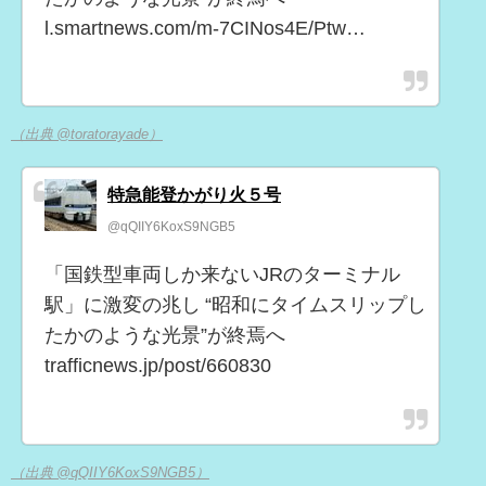
l.smartnews.com/m-7CINos4E/Ptw…
（出典 @toratorayade）
特急能登かがり火５号
@qQIIY6KoxS9NGB5
「国鉄型車両しか来ないJRのターミナル
駅」に激変の兆し “昭和にタイムスリップし
たかのような光景”が終焉へ
trafficnews.jp/post/660830
（出典 @qQIIY6KoxS9NGB5）