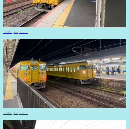
（出典 i.ytimg.com）
（出典 i.ytimg.com）