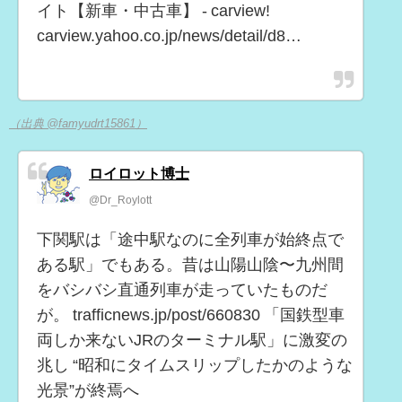
イト【新車・中古車】 - carview!
carview.yahoo.co.jp/news/detail/d8…
（出典 @famyudrt15861）
ロイロット博士
@Dr_Roylott
下関駅は「途中駅なのに全列車が始終点で
ある駅」でもある。昔は山陽山陰〜九州間
をバシバシ直通列車が走っていたものだ
が。 trafficnews.jp/post/660830 「国鉄型車
両しか来ないJRのターミナル駅」に激変の
兆し “昭和にタイムスリップしたかのような
光景”が終焉へ