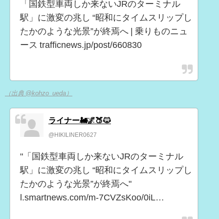
「国鉄型車両しか来ないJRのターミナル
駅」に激変の兆し “昭和にタイムスリップし
たかのような光景”が終焉へ | 乗りものニュ
ース trafficnews.jp/post/660830
（出典 @kohzo_ueda）
ライナー🚂🌌🍑🐱
@HIKILINER0627
"「国鉄型車両しか来ないJRのターミナル
駅」に激変の兆し “昭和にタイムスリップし
たかのような光景”が終焉へ"
l.smartnews.com/m-7CVZsKoo/0iL…