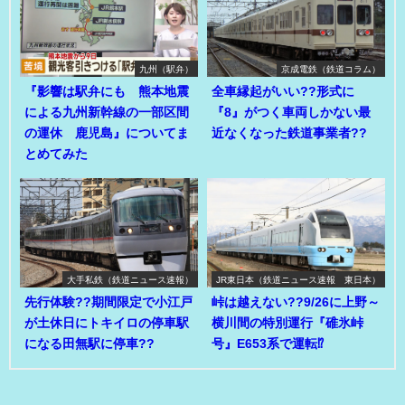
九州（駅弁）
京成電鉄（鉄道コラム）
『影響は駅弁にも 熊本地震
全車縁起がいい??形式に
による九州新幹線の一部区間
『8』がつく車両しかない最
の運休 鹿児島』についてま
近なくなった鉄道事業者??
とめてみた
大手私鉄（鉄道ニュース速報）
JR東日本（鉄道ニュース速報 東日本）
先行体験??期間限定で小江戸
峠は越えない??9/26に上野～
が土休日にトキイロの停車駅
横川間の特別運行『碓氷峠
になる田無駅に停車??
号』E653系で運転⁉