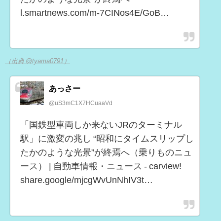
l.smartnews.com/m-7CINos4E/GoB…
（出典 @tyama0791）
あっさー
@uS3mC1X7HCuaaVd
「国鉄型車両しか来ないJRのターミナル
駅」に激変の兆し “昭和にタイムスリップし
たかのような光景”が終焉へ（乗りものニュ
ース） | 自動車情報・ニュース - carview!
share.google/mjcgWvUnNhIV3t…