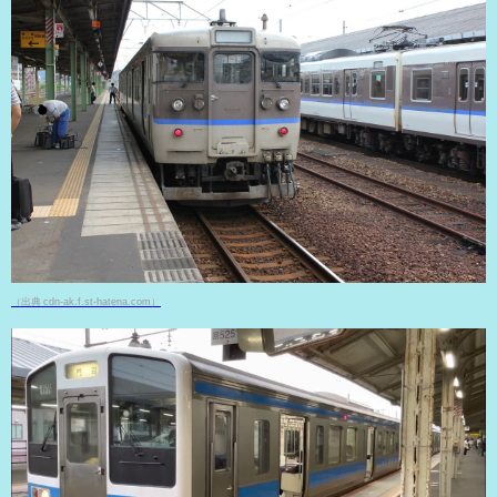
（出典 cdn-ak.f.st-hatena.com）