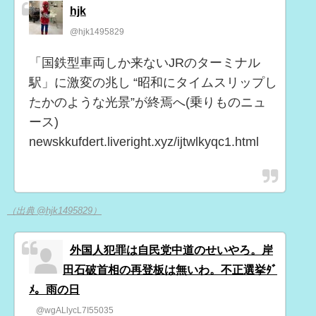
hjk
@hjk1495829
「国鉄型車両しか来ないJRのターミナル
駅」に激変の兆し “昭和にタイムスリップし
たかのような光景”が終焉へ(乗りものニュ
ース)
newskkufdert.liveright.xyz/ijtwlkyqc1.html
（出典 @hjk1495829）
外国人犯罪は自民党中道のせいやろ。岸
田石破首相の再登板は無いわ。不正選挙ﾀﾞ
ﾒ。雨の日
@wgALlycL7I55035