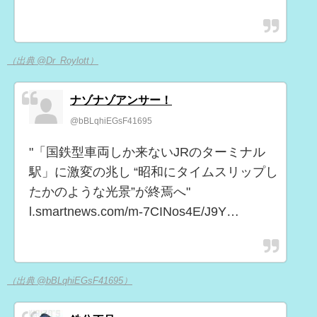
（出典 @Dr_Roylott）
ナゾナゾアンサー！
@bBLqhiEGsF41695
"「国鉄型車両しか来ないJRのターミナル
駅」に激変の兆し “昭和にタイムスリップし
たかのような光景”が終焉へ"
l.smartnews.com/m-7CINos4E/J9Y…
（出典 @bBLqhiEGsF41695）