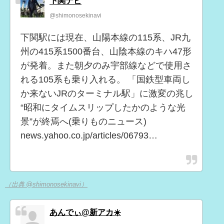
下関ナビ
@shimonosekinavi
下関駅には現在、山陽本線の115系、JR九
州の415系1500番台、山陰本線のキハ47形
が発着。また朝夕のみ宇部線などで使用さ
れる105系も乗り入れる。 「国鉄型車両し
か来ないJRのターミナル駅」に激変の兆し
“昭和にタイムスリップしたかのような光
景”が終焉へ(乗りものニュース)
news.yahoo.co.jp/articles/06793…
（出典 @shimonosekinavi）
あんでぃ@新アカ☀️