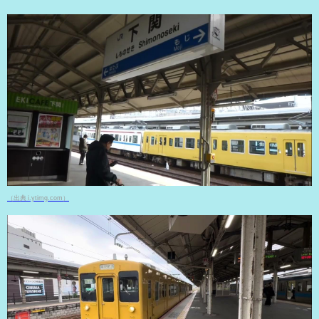
（出典 i.ytimg.com）