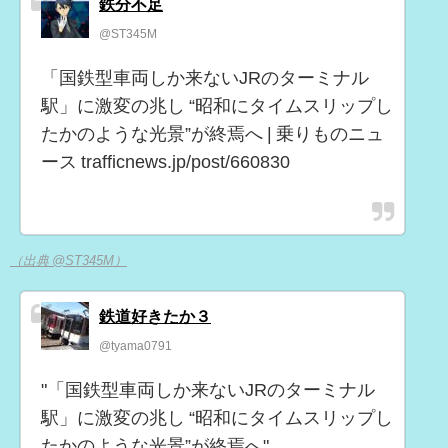
鉄分不足
@ST345M
「国鉄型車両しか来ないJRのターミナル
駅」に激変の兆し “昭和にタイムスリップし
たかのような光景”が終焉へ | 乗りものニュ
ース trafficnews.jp/post/660830
（出典 @ST345M）
鉄道好きたか３
@tyama0791
"「国鉄型車両しか来ないJRのターミナル
駅」に激変の兆し “昭和にタイムスリップし
たかのような光景”が終焉へ"