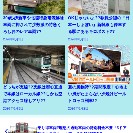
30歳児⁉新車や北陸特急電装解除
OKじゃないよ??駅長公認の『日
車両に押されて少数派の特急く
本一しょぼい』新幹線も停車す
ろしおのレア車両??
る駅にあるキロポスト??
2026年8月3日
2026年8月3日
どっちが支線??支線は都心直通
夏の風物詩??期間限定！心地よ
で本線はローカル線??しかも空
い風がたまらない夕焼けビール
港アクセス線もアリ??
トロッコ列車!?
2026年8月3日
2026年8月2日
乗り得車両⁉理想の通勤車両の特別料金不要「3ドア