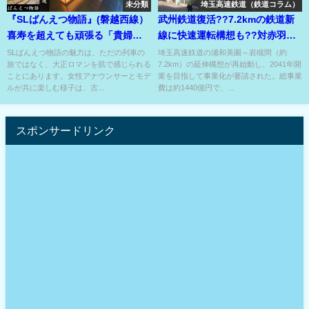
未分類
埼玉高速鉄道（鉄道コラム）
『SLばんえつ物語』(磐越西線）
武州鉄道復活??7.2kmの鉄道新
喜寿を超えても頑張る「貴婦
線に快速運転構想も??対赤羽で
人 C57」
勝機アリ??
SLばんえつ物語の魅力は、ただの列車の
埼玉高速鉄道の浦和美園～岩槻間（約
旅ではなく、大正ロマンを肌で感じられる
7.2km）の延伸構想が再始動し、2041年開
ことにあります。女性アナウンサーとモデ
業を目指して事業化が要請された。総事業
ルが共に楽しむ様子は、古...
費は約1440億円で、...
スポンサードリンク