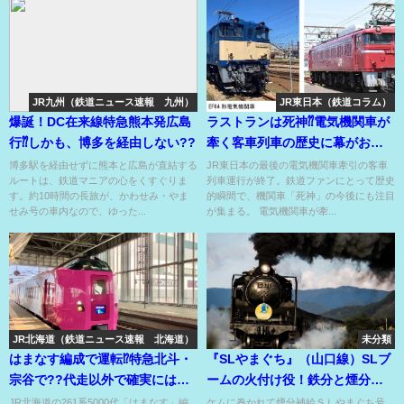
JR九州（鉄道ニュース速報 九州）
JR東日本（鉄道コラム）
爆誕！DC在来線特急熊本発広島
ラストランは死神⁇電気機関車が
行⁇しかも、博多を経由しない??
牽く客車列車の歴史に幕がおり
た！
博多駅を経由せずに熊本と広島が直結する
JR東日本の最後の電気機関車牽引の客車
ルートは、鉄道マニアの心をくすぐりま
列車運行が終了。鉄道ファンにとって歴史
す。約10時間の長旅が、かわせみ・やま
的瞬間で、機関車「死神」の今後にも注目
せみ号の車内なので、ゆった...
が集まる。 電気機関車が牽...
JR北海道（鉄道ニュース速報 北海道）
未分類
はまなす編成で運転⁉特急北斗・
『SLやまぐち』（山口線）SLブ
宗谷で??代走以外で確実にはま
ームの火付け役！鉄分と煙分の
なす編成に乗るチャンス⁉
同時補給OK!!
JR北海道の261系5000代「はまなす」編
ケムに巻かれて煙分補給ＳＬやまぐち号