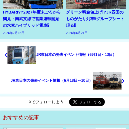
HYBARI??2027年度末ごろから
グリーン料金値上げ!?JR四国の
鶴見・南武支線で営業運転開始
ものがたり列車⁉グループシート
の水素ハイブリッド電車⁉
現る⁉
2026年7月15日
2026年6月21日
JR東日本の発表イベント情報（6月1日～13日）
JR東日本の発表イベント情報（6月18日～30日）
Xでフォローしよう
おすすめの記事