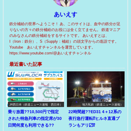
あいえす
鉄分補給の世界へようこそ！ あ、このサイトは、血中の鉄分が足
りないの方々の鉄分補給のお役には全く立てません。 鉄道マニア
のみなさんの鉄分補給をするサイトです。 あいえすとは、
I（Iron：鉄分）、S（Supply：補給）の頭文字からの造語です。
Youtube あいえすチャンネルを運営しています。
https://www.youtube.com/@あいえすチャンネル
最近書いた記事
JR西日本（鉄道ニュース速報 西日本）
地方私鉄（鉄道ニュース速報）
乗り放題??10,500円で指定
22時間超??ED31 4＋12系の
された特急列車の指定席が30
夜行急行運転⁉ヒルネ直通プ
日間何度も利用できる??
ランもアリ〼⁉