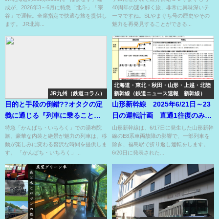
成が、2026年3～6月に特急「北斗」「宗
40周年の謎を解く旅、非常に興味深いテ
谷」で運転。全席指定で快適な旅を提供し
ーマですね。SLやまぐち号の歴史やその
ます。 JR北海...
魅力を再発見することができる...
北海道・東北・秋田・山形・上越・北陸
JR九州（鉄道コラム）
新幹線（鉄道ニュース速報 新幹線）
目的と手段の倒錯??オタクの定
山形新幹線 2025年6/21日～23
義に通じる『列車に乗ることが
日の運転計画 直通1往復のみ！
目的』になる極上ご褒美列車??
福島折り返しが大半！運休も
特急「かんぱち・いちろく」での湯布院
山形新幹線は、6/17日に発生した山形新幹
旅。豪華な内装と絶景が魅力の列車は、移
線のE8系車両故障の影響で、一部列車を
有！
動が楽しみに変わる贅沢な時間を提供しま
除き、福島駅で折り返し運転をします。
す。 「かんぱち・いちろく」...
6/20日に発表された...