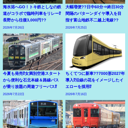
海水浴へGO！トキ鉄としなの鉄
大幅増便??日中60分⇒終日30分
道がコラボで臨時列車をリレー⁉
間隔のパターンダイヤ導入を目
長野から往復3,000円??
指す富山地鉄不二越上滝線??
2026年7月26日
2026年7月25日
今夏も発売⁉女満別空港スタート
ちくてつに新車??7000形2027年
から便利な石北本線＆路線バス
導入⁉沿線の花をイメージしたイ
が乗り放題の周遊フリーパス⁉
エローを採用⁉
2026年7月22日
2026年7月16日