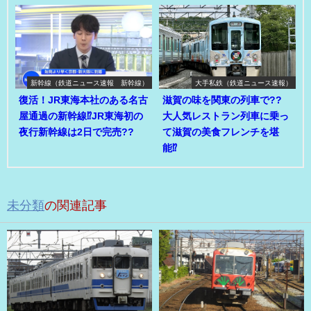
新幹線（鉄道ニュース速報 新幹線）
大手私鉄（鉄道ニュース速報）
復活！JR東海本社のある名古
滋賀の味を関東の列車で??
屋通過の新幹線⁉JR東海初の
大人気レストラン列車に乗っ
夜行新幹線は2日で完売??
て滋賀の美食フレンチを堪
能⁉
未分類
の関連記事