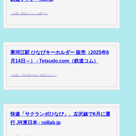
（出典：鉄道ファン・railf.jp）
寒河江駅 ひなびキーホルダー 販売（2025年6
月14日～） - Tetsudo.com（鉄道コム）
（出典：Tetsudo.com（鉄道コム））
快速「サクランボひなび」、左沢線で6月に運
行 JR東日本 - raillab.jp