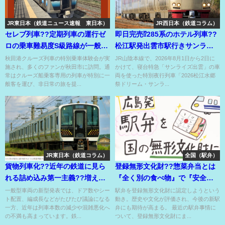
JR東日本（鉄道ニュース速報 東日本）
JR西日本（鉄道コラム）
セレブ列車??定期列車の運行ゼ
即日完売⁉285系のホテル列車??
ロの乗車難易度S級路線が一般客
松江駅発出雲市駅行きサンライ
向けに??路線存続のピンチ??
ズ??
秋田港クルーズ列車の特別乗車体験会が実
JR山陰本線で、2026年8月1日から2日に
施され、多くのファンが秋田市に訪問。通
かけて、寝台特急「サンライズ出雲」の車
常はクルーズ船乗客専用の列車が特別に一
両を使った特別夜行列車「2026松江水郷
般客を運び、非日常の旅を提...
祭ドリーム・サンラ...
JR東日本（鉄道コラム）
全国（駅弁）
貨物列車化??近年の鉄道に見ら
登録無形文化財??惣菜弁当とは
れる詰め込み第一主義??増える
『全く別の食べ物』で『安全で
ロングシート化⁉
日持ちのする』駅弁事情⁉
一般型車両の新型発表では、ドア数やシー
駅弁を登録無形文化財に認定しようという
ト配置、編成長などがたびたび議論になる
動き。歴史や文化が評価され、今後の新駅
一方、近年は列車本数の減少や混雑悪化へ
弁にも期待が高まる。 最近の駅弁事情に
の不満も高まっています。鉄...
ついて、登録無形文化財にま...