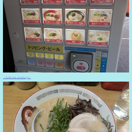
（出典 stat.ameba.jp）