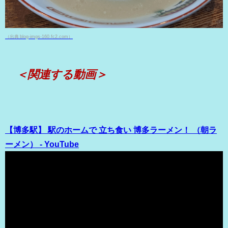
（出典 blog-imgs-160.fc2.com）
＜関連する動画＞
【博多駅】 駅のホームで 立ち食い 博多ラーメン！ （朝ラ
ーメン） - YouTube