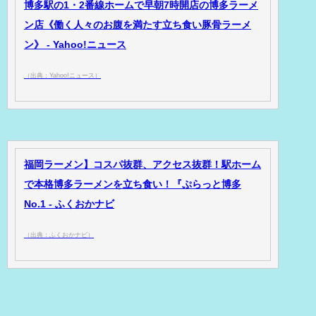
博多駅の1・2番線ホームで早朝7時開店の博多ラーメ
ン店《働く人々のお腹を満たす立ち食い豚骨ラーメ
ン》 - Yahoo!ニュース
（出典：Yahoo!ニュース）
福岡ラーメン】コスパ抜群、アクセス抜群！駅ホーム
で本格博多ラーメンを立ち食い！『ぷらっと博多
No.1 - ふくおかナビ
（出典：ふくおかナビ）