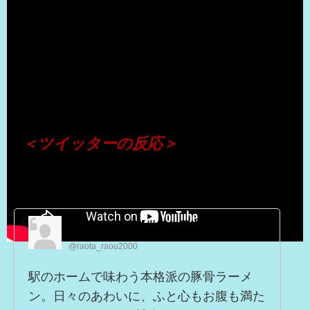
（出典 Youtube）
＜ツイッターの反応＞
らオタのラ王【世紀末覇者】
@raota_raou2000
駅のホームで味わう本格派の豚骨ラーメ
ン。日々のあわいに、ふと心もお腹も満た