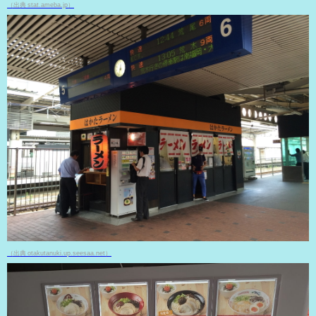
（出典 stat.ameba.jp）
（出典 otakutanuki.up.seesaa.net）