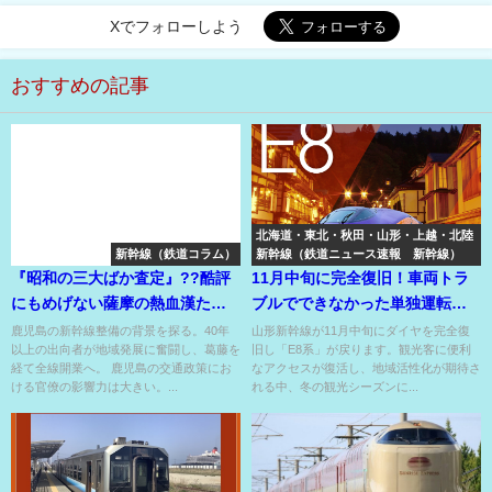
Xでフォローしよう
おすすめの記事
北海道・東北・秋田・山形・上越・北陸
新幹線（鉄道コラム）
新幹線（鉄道ニュース速報 新幹線）
『昭和の三大ばか査定』??酷評
11月中旬に完全復旧！車両トラ
にもめげない薩摩の熱血漢たち
ブルでできなかった単独運転や
の努力の結晶で開業した新幹
引継ぎ、今度こそ！
鹿児島の新幹線整備の背景を探る。40年
山形新幹線が11月中旬にダイヤを完全復
以上の出向者が地域発展に奮闘し、葛藤を
旧し「E8系」が戻ります。観光客に便利
線!?
経て全線開業へ。 鹿児島の交通政策にお
なアクセスが復活し、地域活性化が期待さ
ける官僚の影響力は大きい。...
れる中、冬の観光シーズンに...