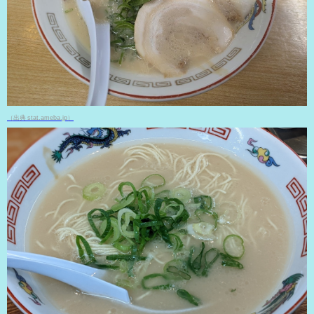
（出典 stat.ameba.jp）