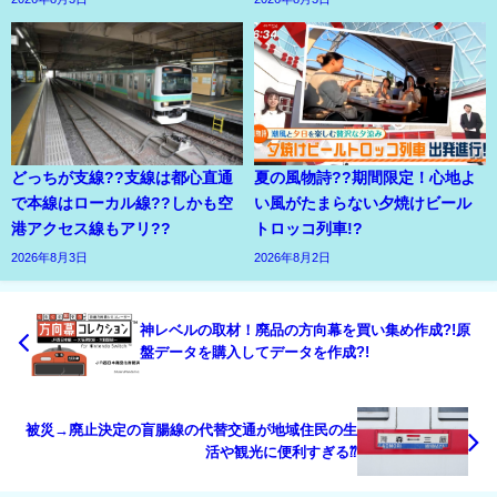
どっちが支線??支線は都心直通
夏の風物詩??期間限定！心地よ
で本線はローカル線??しかも空
い風がたまらない夕焼けビール
港アクセス線もアリ??
トロッコ列車!?
2026年8月3日
2026年8月2日
神レベルの取材！廃品の方向幕を買い集め作成?!原
盤データを購入してデータを作成?!
被災→廃止決定の盲腸線の代替交通が地域住民の生
活や観光に便利すぎる⁇