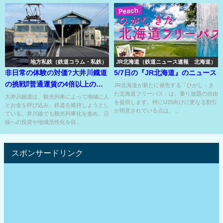
地方私鉄（鉄道コラム・私鉄）
JR北海道（鉄道ニュース速報 北海道）
非日常の体験の対価?大井川鐡道
5/7日の『JR北海道』のニュース
の挑戦⁉普通運賃の4倍以上の席
JR北海道が新たに発売する「ひがし・き
た北海道フリーパス」は、乗り放題の自由
がで20分で完売??
大井川鐵道は、観光列車によって地域に人
を提供します。特にU25向けに更なる割引
とお金を呼び込み、鉄道を維持しようとし
が用意されている点は、...
ている。井川線でも観光列車化を進め、沿
線への投資や地域活性化を目...
スポンサードリンク