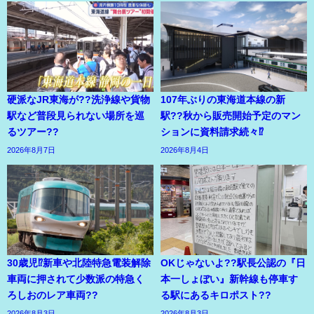
硬派なJR東海が??洗浄線や貨物
107年ぶりの東海道本線の新
駅など普段見られない場所を巡
駅??秋から販売開始予定のマン
るツアー??
ションに資料請求続々⁉
2026年8月7日
2026年8月4日
30歳児⁉新車や北陸特急電装解除
OKじゃないよ??駅長公認の『日
車両に押されて少数派の特急く
本一しょぼい』新幹線も停車す
ろしおのレア車両??
る駅にあるキロポスト??
2026年8月3日
2026年8月3日