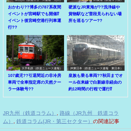
おかわり??博多の787系夜間
硬派なJR東海が??洗浄線や
イベントが宮崎駅でも開催⁉
貨物駅など普段見られない場
イベント後宮崎空港行列車運
所を巡るツアー??
行??
大手私鉄（鉄道ニュース速報）
JR東日本（鉄道ニュース速報 東日本）
107歳児??引退間近の非冷房
皇族も乗る車両??秋田までオ
車両で全車指定席の天然クー
ール在来線で白新線非経由の
ラー体験号??
約12時間の行程で運行⁉
JR九州（鉄道コラム）
,
路線（JR九州 鉄道コラ
ム）
,
鉄道コラム(JR・第三セクター）
の関連記事