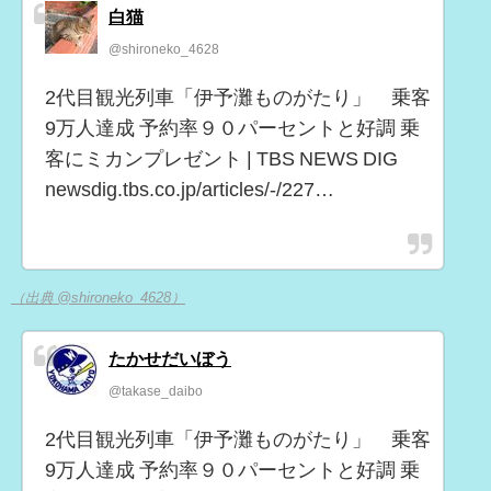
白猫
@shironeko_4628
2代目観光列車「伊予灘ものがたり」 乗客
9万人達成 予約率９０パーセントと好調 乗
客にミカンプレゼント | TBS NEWS DIG
newsdig.tbs.co.jp/articles/-/227…
（出典 @shironeko_4628）
たかせだいぼう
@takase_daibo
2代目観光列車「伊予灘ものがたり」 乗客
9万人達成 予約率９０パーセントと好調 乗