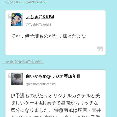
（出典 @kamome885radiko）
よしき@KKB4
@YoshikiTakeishi
てか…伊予灘ものがたり様々だよな
（出典 @YoshikiTakeishi）
白いかもめ@ラジオ歴18年目
@kamome885radiko
伊予灘ものがたりオリジナルカクテルと美
味しいケーキ&お菓子で昼間からリッチな
気分になりました。 特急南風は座席・天井