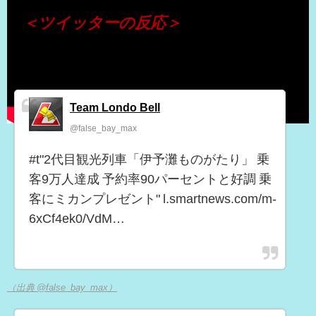
＜ツイッターの反応＞
Team Londo Bell
@false_bay_max
#t"2代目観光列車「伊予灘ものがたり」 乗
客9万人達成 予約率90パーセントと好調 乗
客にミカンプレゼント" l.smartnews.com/m-
6xCf4ek0/VdM…
（出典 @false_bay_max）