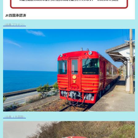
（出典 プラテツ）
（出典 ＪＲ四国）