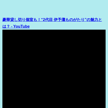
豪華貸し切り個室も！“2代目 伊予灘ものがたり”の魅力と
は？ - YouTube
（出典 Youtube）