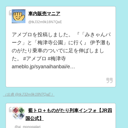
車内販売マニア
@tkJ32m9k18N7QaE
アメブロを投稿しました。 『「みきゃんパ
ーク」と「梅津寺公園」に行く』 伊予灘も
のがたり乗車のついでに足を伸ばしまし
た。 #アメブロ #梅津寺
ameblo.jp/syanaihanbai/e…
（出典 @tkJ32m9k18N7QaE）
藍トロ＋ものがたり列車インフォ【JR四
国公式】
@ai_monogatari_