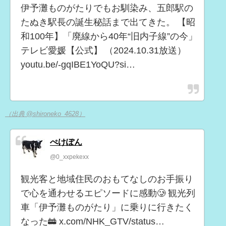
伊予灘ものがたりでもお馴染み、五郎駅の
たぬき駅長の誕生秘話まで出てきた。 【昭
和100年】「廃線から40年“旧内子線”の今」
テレビ愛媛【公式】 （2024.10.31放送）
youtu.be/-gqIBE1YoQU?si…
（出典 @shironeko_4628）
ぺけぽん
@0_xxpekexx
観光客と地域住民のおもてなしのお手振り
で心を通わせるエピソードに感動🥲 観光列
車「伊予灘ものがたり」に乗りに行きたく
なった🚋 x.com/NHK_GTV/status…