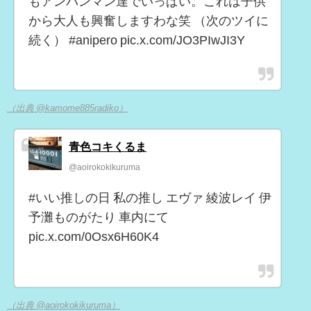
もアンパンマン達でいっぱい。これは子供
から大人も興奮しますわな笑 （次のツイに
続く） #anipero pic.x.com/JO3PIwJI3Y
（出典 @kamome885radiko）
青色コキくるま
@aoirokokikuruma
#いい推しの日 私の推し エヴァ 綾波レイ 伊
予灘ものがたり 車内にて
pic.x.com/0Osx6H60K4
（出典 @aoirokokikuruma）