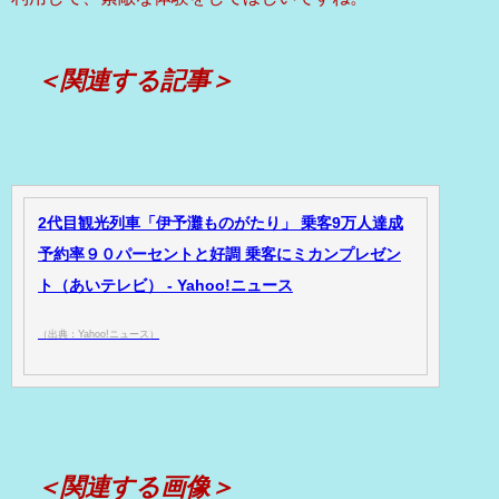
＜関連する記事＞
2代目観光列車「伊予灘ものがたり」 乗客9万人達成
予約率９０パーセントと好調 乗客にミカンプレゼン
ト（あいテレビ） - Yahoo!ニュース
（出典：Yahoo!ニュース）
＜関連する画像＞