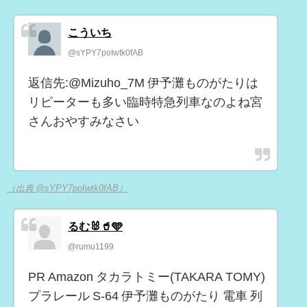
こういち
@sYPY7poIwtk0fAB
返信先:@Mizuho_7M 伊予灘ものがたりは
リピーターも多い臨時特急列車なのよね宮
さんおやすみなさい
（出典 @sYPY7poIwtk0fAB）
るむ🐰🥤🩵
@rumu1199
PR Amazon タカラトミー(TAKARA TOMY)
プラレール S-64 伊予灘ものがたり 電車 列