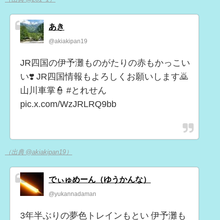
あき
@akiakipan19
JR四国の伊予灘ものがたりの赤もかっこい
い❣️ JR四国情報もよろしくお願いします🙇
山川車掌👮 #とれせん
pic.x.com/WzJRLRQ9bb
（出典 @akiakipan19）
でぃゅめーん（ゆうかんな）
@yukannadaman
3年半ぶりの夢色トレインもとい 伊予灘も