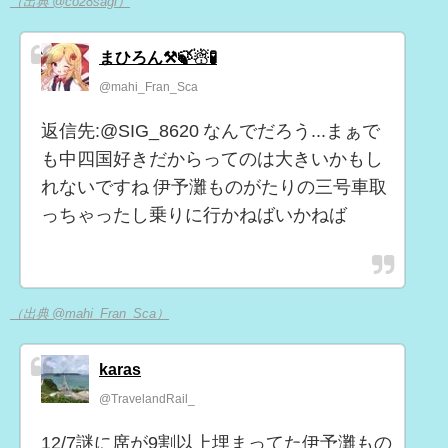
（出典 @co28sagi）
まひろん⚒️🍃☃🧪
@mahi_Fran_Sca
返信先:@SIG_8620 なんでだろう...まぁで
も中四国好きだからってのは大きいかもし
れないですね 伊予灘ものがたりの三号車取
っちゃったし乗りに行かねばいかねば
（出典 @mahi_Fran_Sca）
karas
@TravelandRail_
12/7謎に席が9割以上埋まってた伊予灘もの