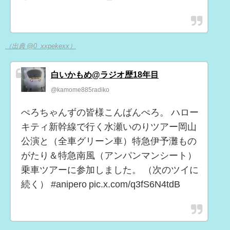
（出典 @0_xxpekexx）
白いかもめ@ラジオ歴18年目
@kamome885radiko
ぺろちゃんずの皆様こんばんぺろ。 ハロー
キティ新幹線で行く水瀬いのりツアー岡山
公演と（全車グリーン車）特急伊予灘もの
がたり＆特急南風（アンパンマンシート）
乗車ツアーに参加しました。 （次のツイに
続く） #anipero pic.x.com/q3fS6N4tdB