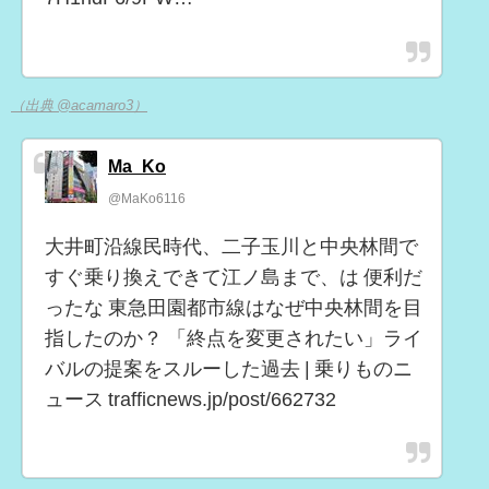
（出典 @acamaro3）
Ma_Ko
@MaKo6116
大井町沿線民時代、二子玉川と中央林間で
すぐ乗り換えできて江ノ島まで、は 便利だ
ったな 東急田園都市線はなぜ中央林間を目
指したのか？ 「終点を変更されたい」ライ
バルの提案をスルーした過去 | 乗りものニ
ュース trafficnews.jp/post/662732