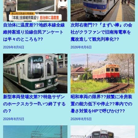
自治体に温度差??地鉄本線全線
次郎右衛門??『まずい棒』の会
維持案巡り沿線住民アンケート
社がクラファンで旧南海電車を
は半々のところも??
魔改造して観光列車化??
2026年8月6日
2026年8月6日
新型車両登場次第??特急サザン
昭和車両の限界??頻繁に冷房装
のホークスカラー⁉いつ終了する
置の能力低下や停止??車内での
の？
暑さ対策をHPで呼びかけ??
2026年8月5日
2026年8月5日