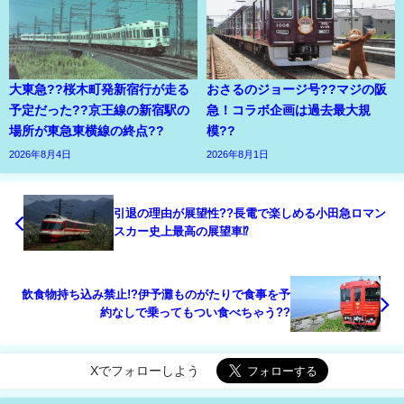
大東急??桜木町発新宿行が走る
おさるのジョージ号??マジの阪
予定だった??京王線の新宿駅の
急！コラボ企画は過去最大規
場所が東急東横線の終点??
模??
2026年8月4日
2026年8月1日
引退の理由が展望性??長電で楽しめる小田急ロマン
スカー史上最高の展望車⁉
飲食物持ち込み禁止!?伊予灘ものがたりで食事を予
約なしで乗ってもつい食べちゃう??
Xでフォローしよう