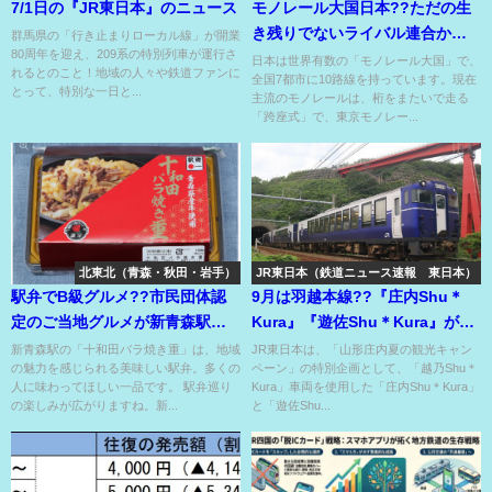
7/1日の『JR東日本』のニュース
モノレール大国日本??ただの生
き残りでないライバル連合から
群馬県の「行き止まりローカル線」が開業
80周年を迎え、209系の特別列車が運行さ
生まれた最強規格とは？
日本は世界有数の「モノレール大国」で、
れるとのこと！地域の人々や鉄道ファンに
全国7都市に10路線を持っています。現在
とって、特別な一日と...
主流のモノレールは、桁をまたいで走る
「跨座式」で、東京モノレー...
北東北（青森・秋田・岩手）
JR東日本（鉄道ニュース速報 東日本）
駅弁でB級グルメ??市民団体認
9月は羽越本線??『庄内Shu＊
定のご当地グルメが新青森駅で
Kura』『遊佐Shu＊Kura』が山
気軽に駅弁で買える??
形を走る⁉
新青森駅の「十和田バラ焼き重」は、地域
JR東日本は、「山形庄内夏の観光キャン
の魅力を感じられる美味しい駅弁。多くの
ペーン」の特別企画として、「越乃Shu＊
人に味わってほしい一品です。 駅弁巡り
Kura」車両を使用した「庄内Shu＊Kura」
の楽しみが広がりますね。新...
と「遊佐Shu...