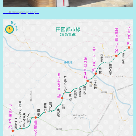
（出典 sharingdesign.co.jp）