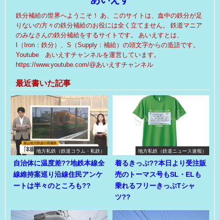
鉄分補給の世界へようこそ！ あ、このサイトは、血中の鉄分が足
りないの方々の鉄分補給のお役には全く立てません。 鉄道マニア
のみなさんの鉄分補給をするサイトです。 あいえすとは、
I（Iron：鉄分）、S（Supply：補給）の頭文字からの造語です。
Youtube あいえすチャンネルを運営しています。
https://www.youtube.com/@あいえすチャンネル
最近書いた記事
地方私鉄（鉄道コラム・私鉄）
地方私鉄（鉄道ニュース速報）
自治体に温度差??地鉄本線全
着るきっぷ??本日より受注販
線維持案巡り沿線住民アンケ
売のトーマス号もSL・ELも
ートは半々のところも??
乗れるフリーきっぷTシャ
ツ??