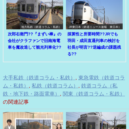
地方私鉄（鉄道コラム・私鉄）
JR東日本（鉄道ニュース速報 東日本）
次郎右衛門??『まずい棒』の
採算性と所要時間??JRでも
会社がクラファンで旧南海電
羽田・成田直通列車の検討を
車を魔改造して観光列車化??
社長が明言??逆編成の課題残
る??
大手私鉄（鉄道コラム・私鉄）
,
東急電鉄（鉄道コラ
ム・私鉄）
,
私鉄（鉄道コラム）
,
鉄道コラム（私
鉄・地下鉄・路面電車）
,
関東（鉄道コラム・私鉄）
の関連記事