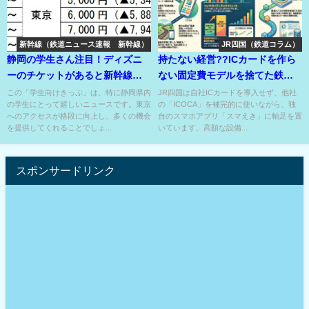
新幹線（鉄道ニュース速報 新幹線）
JR四国（鉄道コラム）
静岡の学生さん注目！ディズニ
持たない経営??ICカードを作ら
ーのチケットがあると新幹線が
ない固定費モデルを捨てた鉄道
往復半額！
会社の異端戦略??
この「学生向けきっぷ」は、特に静岡県内
JR四国は自社ICカードを導入せず、他社
の学生にとって嬉しいニュースです。東京
の「ICOCA」を補完的に使いながら、独
へのアクセスが格段に向上し、多くの機会
自のスマホアプリ「スマえき」に軸足を置
を提供してくれることでしょ...
いています。高額な設備...
スポンサードリンク