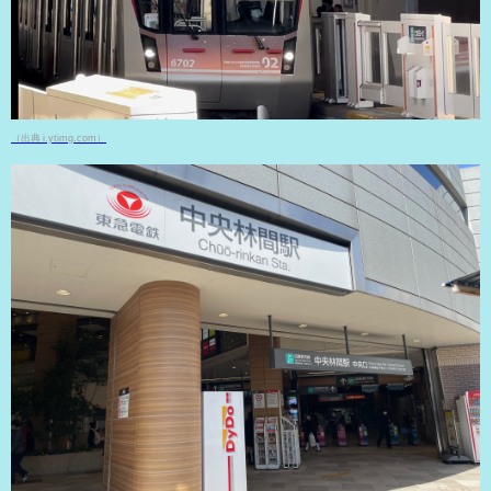
（出典 i.ytimg.com）