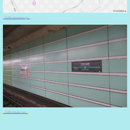
（出典 trainstation.jp）
（出典 ekikabe.net）