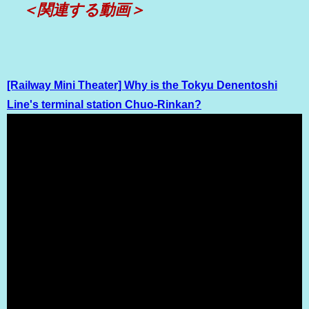
＜関連する動画＞
[Railway Mini Theater] Why is the Tokyu Denentoshi
Line's terminal station Chuo-Rinkan?
（出典 Youtube）