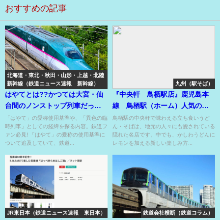
おすすめの記事
北海道・東北・秋田・山形・上越・北陸
新幹線（鉄道ニュース速報 新幹線）
九州（駅そば）
はやてとは??かつては大宮・仙
『中央軒 鳥栖駅店』鹿児島本
台間のノンストップ列車だった
線 鳥栖駅（ホーム）人気の
が宇都宮や郡山に停車??
「かしわうどん」+レモン??
「はやて」の愛称使用基準や、「異色の臨
鳥栖駅の中央軒で味わえる立ち食いうど
時列車」としての経緯を探る内容。鉄道フ
ん・そばは、地元の人々にも愛されている
ァン必見! 「はやて」の愛称の使用基準に
隠れた名店です。中でも、かしわうどんに
ついて追及していて、鉄道...
レモンを加える新しい楽しみ方...
JR東日本（鉄道ニュース速報 東日本）
鉄道会社横断（鉄道コラム）