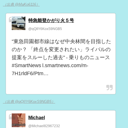
（出典 @MaKo6116）
特急能登かがり火５号
@qQIIY6KoxS9NGB5
"東急田園都市線はなぜ中央林間を目指した
のか？ 「終点を変更されたい」ライバルの
提案をスルーした過去" - 乗りものニュース
#SmartNews l.smartnews.com/m-
7H1rldF6/Ptm…
（出典 @qQIIY6KoxS9NGB5）
Michael
@Michael82967232