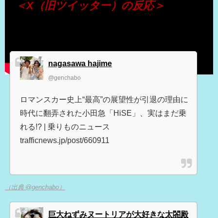
＜X（旧ツイッター）の反応＞
nagasawa hajime
@genchabo
ロマンスカー史上“最高”の展望性が引退の理由に
時代に翻弄された小田急「HiSE」、実はまだ乗
れる!? | 乗りものニュース
trafficnews.jp/post/660911
（出典 @genchabo）
巨大ねずみヌートリアが大好きな太閤殿