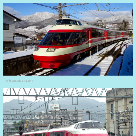
（出典 tetsudo-ch.com）