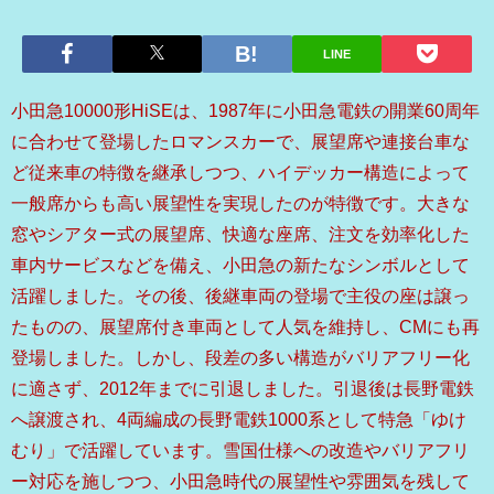
LINE
小田急10000形HiSEは、1987年に小田急電鉄の開業60周年
に合わせて登場したロマンスカーで、展望席や連接台車な
ど従来車の特徴を継承しつつ、ハイデッカー構造によって
一般席からも高い展望性を実現したのが特徴です。大きな
窓やシアター式の展望席、快適な座席、注文を効率化した
車内サービスなどを備え、小田急の新たなシンボルとして
活躍しました。その後、後継車両の登場で主役の座は譲っ
たものの、展望席付き車両として人気を維持し、CMにも再
登場しました。しかし、段差の多い構造がバリアフリー化
に適さず、2012年までに引退しました。引退後は長野電鉄
へ譲渡され、4両編成の長野電鉄1000系として特急「ゆけ
むり」で活躍しています。雪国仕様への改造やバリアフリ
ー対応を施しつつ、小田急時代の展望性や雰囲気を残して