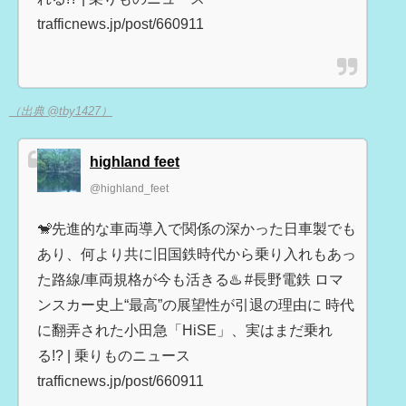
trafficnews.jp/post/660911
（出典 @tby1427）
highland feet
@highland_feet
🐒先進的な車両導入で関係の深かった日車製でも
あり、何より共に旧国鉄時代から乗り入れもあっ
た路線/車両規格が今も活きる♨️ #長野電鉄 ロマ
ンスカー史上“最高”の展望性が引退の理由に 時代
に翻弄された小田急「HiSE」、実はまだ乗れ
る!? | 乗りものニュース
trafficnews.jp/post/660911