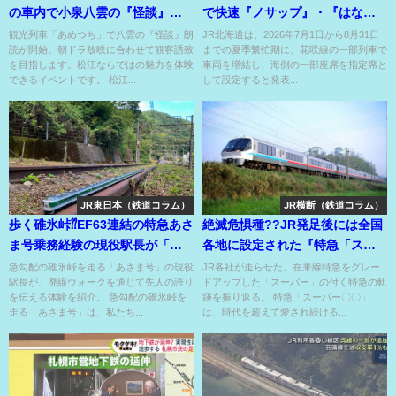
の車内で小泉八雲の『怪談』を
で快速『ノサップ』・『はなさ
朗読!?
き』・一部普通列車に⁉
観光列車「あめつち」で八雲の『怪談』朗
JR北海道は、2026年7月1日から8月31日
読が開始。朝ドラ放映に合わせて観客誘致
までの夏季繁忙期に、花咲線の一部列車で
を目指します。松江ならではの魅力を体験
車両を増結し、海側の一部座席を指定席と
できるイベントです。 松江...
して設定すると発表...
JR東日本（鉄道コラム）
JR横断（鉄道コラム）
歩く碓氷峠⁇EF63連結の特急あさ
絶滅危惧種??JR発足後には全国
ま号乗務経験の現役駅長が「廃
各地に設定された『特急「スー
線ウォーク」をガイド!?
パー〇〇」』⁉
急勾配の碓氷峠を走る「あさま号」の現役
JR各社が走らせた、在来線特急をグレー
駅長が、廃線ウォークを通じて先人の誇り
ドアップした「スーパー」の付く特急の軌
を伝える体験を紹介。 急勾配の碓氷峠を
跡を振り返る。 特急「スーパー〇〇」
走る「あさま号」は、私たち...
は、時代を超えて愛され続ける...