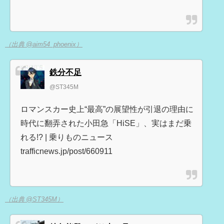
（出典 @aim54_phoenix）
鉄分不足
@ST345M
ロマンスカー史上“最高”の展望性が引退の理由に
時代に翻弄された小田急「HiSE」、実はまだ乗
れる!? | 乗りものニュース
trafficnews.jp/post/660911
（出典 @ST345M）