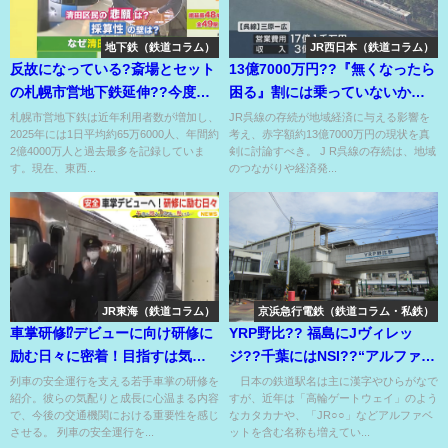
地下鉄（鉄道コラム）
JR西日本（鉄道コラム）
反故になっている?斎場とセット
13億7000万円??『無くなったら
の札幌市営地下鉄延伸??今度は
困る』割には乗っていないから
採算性を盾にした??
この数字なのでは？
札幌市営地下鉄は近年利用者数が増加し、
JR呉線の存続が地域経済に与える影響を
2025年には1日平均約65万6000人、年間約
考え、赤字額約13億7000万円の現状を真
2億4000万人と過去最多を記録していま
剣に討論すべき。 J R呉線の存続は、地域
す。現在、東西...
のつながりや経済発...
JR東海（鉄道コラム）
京浜急行電鉄（鉄道コラム・私鉄）
車掌研修⁉デビューに向け研修に
YRP野比?? 福島にJヴィレッ
励む日々に密着！目指すは気配
ジ??千葉にはNSI??“アルファベ
りのできる車掌！
ット駅名 が増殖中??
列車の安全運行を支える若手車掌の研修を
日本の鉄道駅名は主に漢字やひらがなで
紹介。彼らの気配りと成長に心温まる内容
すが、近年は「高輪ゲートウェイ」のよう
で、今後の交通機関における重要性を感じ
なカタカナや、「JR○○」などアルファベ
させる。 列車の安全運行を...
ットを含む名称も増えてい...