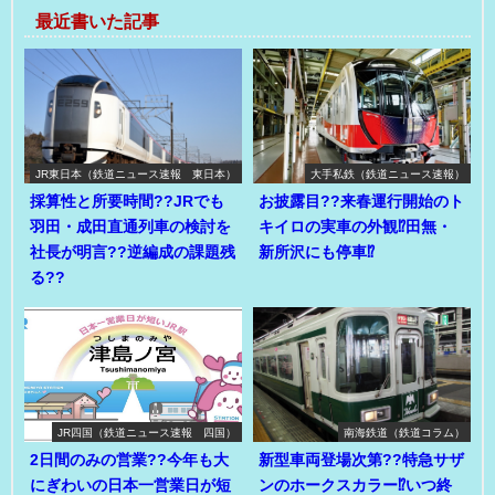
最近書いた記事
JR東日本（鉄道ニュース速報 東日本）
大手私鉄（鉄道ニュース速報）
採算性と所要時間??JRでも
お披露目??来春運行開始のト
羽田・成田直通列車の検討を
キイロの実車の外観⁉田無・
社長が明言??逆編成の課題残
新所沢にも停車⁉
る??
JR四国（鉄道ニュース速報 四国）
南海鉄道（鉄道コラム）
2日間のみの営業??今年も大
新型車両登場次第??特急サザ
にぎわいの日本一営業日が短
ンのホークスカラー⁉いつ終